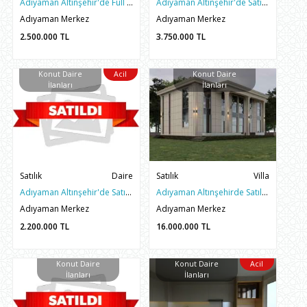
Adıyaman Altınşehir'de Full Eşyalı Satılık 1+1 Sıfır Daire
Adıyaman Altınşehir'de Satılık Manas batısı 200 m² genişliğinde 4+1 Lüks Daire
Adıyaman Merkez
Adıyaman Merkez
2.500.000
TL
3.750.000
TL
Konut Daire
Acil
Konut Daire
İlanları
İlanları
Satılık
Daire
Satılık
Villa
Adıyaman Altınşehir'de Satılık 2+1 Arakat Daire
Adıyaman Altınşehirde Satılık Sıfır Lüks Villa | İnceler Emlak
Adıyaman Merkez
Adıyaman Merkez
2.200.000
TL
16.000.000
TL
Konut Daire
Konut Daire
Acil
İlanları
İlanları