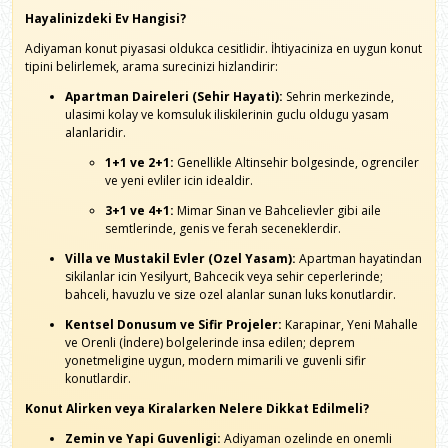
Hayalinizdeki Ev Hangisi?
Adiyaman konut piyasasi oldukca cesitlidir. İhtiyaciniza en uygun konut
tipini belirlemek, arama surecinizi hizlandirir:
Apartman Daireleri (Sehir Hayati):
Sehrin merkezinde,
ulasimi kolay ve komsuluk iliskilerinin guclu oldugu yasam
alanlaridir.
1+1 ve 2+1:
Genellikle Altinsehir bolgesinde, ogrenciler
ve yeni evliler icin idealdir.
3+1 ve 4+1:
Mimar Sinan ve Bahcelievler gibi aile
semtlerinde, genis ve ferah seceneklerdir.
Villa ve Mustakil Evler (Ozel Yasam):
Apartman hayatindan
sikilanlar icin Yesilyurt, Bahcecik veya sehir ceperlerinde;
bahceli, havuzlu ve size ozel alanlar sunan luks konutlardir.
Kentsel Donusum ve Sifir Projeler:
Karapinar, Yeni Mahalle
ve Orenli (İndere) bolgelerinde insa edilen; deprem
yonetmeligine uygun, modern mimarili ve guvenli sifir
konutlardir.
Konut Alirken veya Kiralarken Nelere Dikkat Edilmeli?
Zemin ve Yapi Guvenligi:
Adiyaman ozelinde en onemli