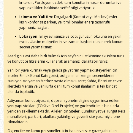
kriterdir. Portfoyumuzdeki tum konutlarin hasar durumlari ve
yapi ozellikleri hakkinda seffaf bilgi veriyoruz.
İsinma ve Yalitim:
Dogalgazli (Kombi veya Merkezi) evler
kisin konfor saglarken, yalitimli binalar enerji tasarrufu
yapmanizi saglar.
Lokasyon:
En iyi ev, isinize ve cocugunuzun okuluna en yakin
evdir. Ulasim maliyetlerini ve zaman kaybini dusunerek konum
secimi yapmalisiniz.
Aradiginiz evi daha hizli bulmak icin sayfanin ust kismindaki islem turu
ve konut tipi filtrelerini kullanarak aramanizi daraltabilirsiniz.
Yeni bir yuva kurmak veya gelecege yatirim yapmak isteyenler icin
İnceler Emlak Konut Kategorisi, bolgenin en zengin seceneklerini
sunuyor. Adiyaman Merkez basta olmak uzere; Kahta, Besni ve cevre
illerdeki Mersin ve Sanliurfa dahil tum konut ilanlarimizi tek bir cati
altinda topladik.
Adiyaman konut piyasasi, deprem yonetmeligine uygun insa edilen
yeni yapi stoklari (TOKİ ve Ozel Projeler) ve guclendirilmis binalarla
yeniden sekillenmektedir. Aileler icin Siteler, Cumhuriyet ve Turgut Reis
mahalleleri; parklari, okullara yakinligi ve guvenli site yasamiyla one
cikmaktadir.
Ogrenciler ve kamu personelleri icin ise universite guzergahi olan