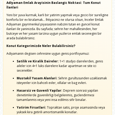
Adiyaman Emlak Arayisinin Baslangic Noktasi: Tum Konut
İlanlari
Yeni bir yuva kurmak, karli bir yatirim yapmak veya gecici bir sureligine
konforlu bir ev kiralamak... İhtiyaciniz ne olursa olsun, İnceler Emlak
Adiyaman gayrimenkul piyasasinin nabzini tutan en guncel konut
ilanlari ile yaninizda. Bu sayfada; sehrin her mahallesinden, her
butceye ve her yasam tarzina uygun yuzlerce emlak secenegini bir
arada bulabilirsiniz.
Konut Kategorimizde Neler Bulabilirsiniz?
Adiyamanin degisen cehresine uygun genis portfoyumuz:
Satilik ve Kiralik Daireler:
1+1 studyo dairelerden, genis
aileler icin 4+1 luks dairelere kadar apartman ve site ici
secenekler.
Mustakil Yasam Alanlari:
Sehrin gurultusunden uzaklasmak
isteyenler icin bahceli evler, villalar ve bag evleri.
Hasarsiz ve Guvenli Yapilar:
Deprem sonrasi yapilan
denetimlerde guvenilirligi belgelenmis, guclendirmesi
tamamlanmis veya yeni insa edilmis sifir binalar.
Yatirim Firsatlari:
Topraktan satis, proje asamasinda veya
yuksek kira getirili amortismanlik konutlar.