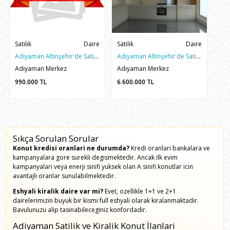
Satılık
Daire
Satılık
Daire
Adıyaman Altınşehir'de Satılık 3+1 Yerinde Dönüşüm Hissesi
Adıyaman Altınşehir'de Satılık 3.5+1 Sıfır Yapı Fırsat Daire
Adıyaman Merkez
Adıyaman Merkez
990.000
TL
6.600.000
TL
Sıkça Sorulan Sorular
Konut kredisi oranlari ne durumda?
Kredi oranlari bankalara ve
kampanyalara gore surekli degismektedir. Ancak ilk evim
kampanyalari veya enerji sinifi yuksek olan A sinifi konutlar icin
avantajli oranlar sunulabilmektedir.
Eshyali kiralik daire var mi?
Evet, ozellikle 1+1 ve 2+1
dairelerimizin buyuk bir kismi full eshyali olarak kiralanmaktadir.
Bavulunuzu alip tasinabileceginiz konfordadir.
Adiyaman Satilik ve Kiralik Konut İlanlari