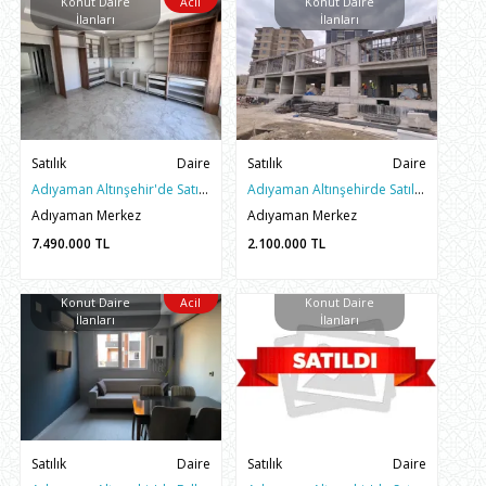
Konut Daire
Acil
Konut Daire
İlanları
İlanları
Satılık
Daire
Satılık
Daire
Adıyaman Altınşehir'de Satılık 3.5+1 ARAKAT SIFIR DAİRE
Adıyaman Altınşehirde Satılık 1+1 Sıfır Yapı Daireler
Adıyaman Merkez
Adıyaman Merkez
7.490.000
TL
2.100.000
TL
Konut Daire
Acil
Konut Daire
İlanları
İlanları
Satılık
Daire
Satılık
Daire