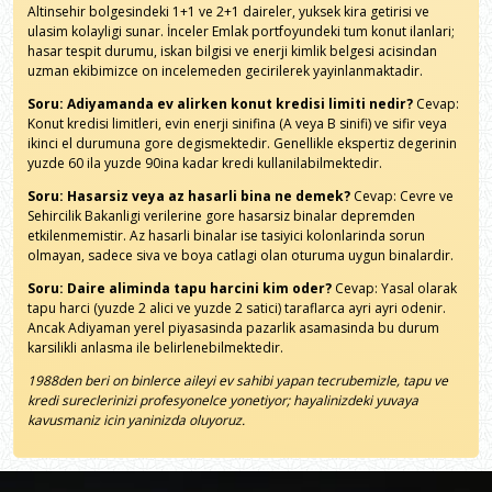
Altinsehir bolgesindeki 1+1 ve 2+1 daireler, yuksek kira getirisi ve
ulasim kolayligi sunar. İnceler Emlak portfoyundeki tum konut ilanlari;
hasar tespit durumu, iskan bilgisi ve enerji kimlik belgesi acisindan
uzman ekibimizce on incelemeden gecirilerek yayinlanmaktadir.
Soru: Adiyamanda ev alirken konut kredisi limiti nedir?
Cevap:
Konut kredisi limitleri, evin enerji sinifina (A veya B sinifi) ve sifir veya
ikinci el durumuna gore degismektedir. Genellikle ekspertiz degerinin
yuzde 60 ila yuzde 90ina kadar kredi kullanilabilmektedir.
Soru: Hasarsiz veya az hasarli bina ne demek?
Cevap: Cevre ve
Sehircilik Bakanligi verilerine gore hasarsiz binalar depremden
etkilenmemistir. Az hasarli binalar ise tasiyici kolonlarinda sorun
olmayan, sadece siva ve boya catlagi olan oturuma uygun binalardir.
Soru: Daire aliminda tapu harcini kim oder?
Cevap: Yasal olarak
tapu harci (yuzde 2 alici ve yuzde 2 satici) taraflarca ayri ayri odenir.
Ancak Adiyaman yerel piyasasinda pazarlik asamasinda bu durum
karsilikli anlasma ile belirlenebilmektedir.
1988den beri on binlerce aileyi ev sahibi yapan tecrubemizle, tapu ve
kredi sureclerinizi profesyonelce yonetiyor; hayalinizdeki yuvaya
kavusmaniz icin yaninizda oluyoruz.