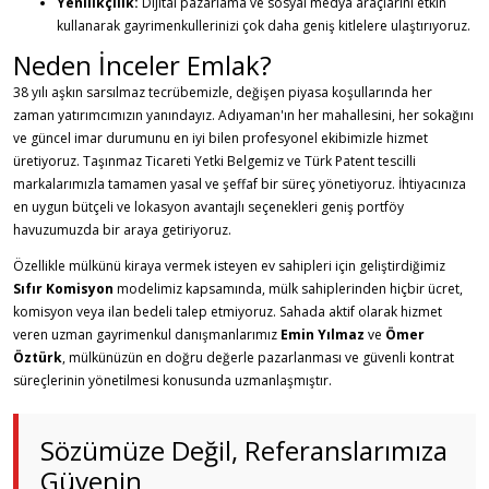
Yenilikçilik:
Dijital pazarlama ve sosyal medya araçlarını etkin
kullanarak gayrimenkullerinizi çok daha geniş kitlelere ulaştırıyoruz.
Neden İnceler Emlak?
38 yılı aşkın sarsılmaz tecrübemizle, değişen piyasa koşullarında her
zaman yatırımcımızın yanındayız. Adıyaman'ın her mahallesini, her sokağını
ve güncel imar durumunu en iyi bilen profesyonel ekibimizle hizmet
üretiyoruz. Taşınmaz Ticareti Yetki Belgemiz ve Türk Patent tescilli
markalarımızla tamamen yasal ve şeffaf bir süreç yönetiyoruz. İhtiyacınıza
en uygun bütçeli ve lokasyon avantajlı seçenekleri geniş portföy
havuzumuzda bir araya getiriyoruz.
Özellikle mülkünü kiraya vermek isteyen ev sahipleri için geliştirdiğimiz
Sıfır Komisyon
modelimiz kapsamında, mülk sahiplerinden hiçbir ücret,
komisyon veya ilan bedeli talep etmiyoruz. Sahada aktif olarak hizmet
veren uzman gayrimenkul danışmanlarımız
Emin Yılmaz
ve
Ömer
Öztürk
, mülkünüzün en doğru değerle pazarlanması ve güvenli kontrat
süreçlerinin yönetilmesi konusunda uzmanlaşmıştır.
Sözümüze Değil, Referanslarımıza
Güvenin