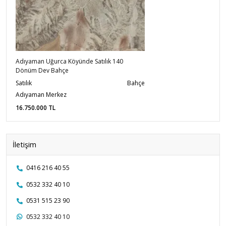
Adıyaman Uğurca Köyünde Satılık 140
Dönüm Dev Bahçe
Satılık
Bahçe
Adıyaman Merkez
16.750.000
TL
İletişim
0416 216 40 55
0532 332 40 10
0531 515 23 90
0532 332 40 10