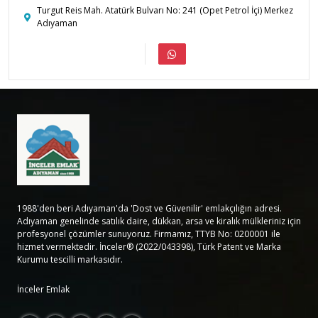
Turgut Reis Mah. Atatürk Bulvarı No: 241 (Opet Petrol İçi) Merkez
Adıyaman
1988'den beri Adıyaman'da 'Dost ve Güvenilir' emlakçılığın adresi.
Adıyaman genelinde satılık daire, dükkan, arsa ve kiralık mülkleriniz için
profesyonel çözümler sunuyoruz. Firmamız, TTYB No: 0200001 ile
hizmet vermektedir. İnceler® (2022/043398), Türk Patent ve Marka
Kurumu tescilli markasıdır.
İnceler Emlak