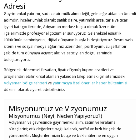
Adresi
Gayrimenkul yatırımı, sadece bir mülk alımı değil, geleceğe atılan en önemli
adımdır. İnceler Emlak olarak; satılık daire, yatırımlık arsa, tarla ve ticari
işyeri kategorilerinde, Adıyaman merkez başta olmak üzere tüm
ilçelerimizde profesyonel çözümler sunuyoruz. Geleneksel esnaflık
kültürünün samimiyetini, dijital dünyanın hızıyla birleştiriyoruz. Resmi web
sitemiz ve sosyal medya ağlarımız üzerinden, portföyümüzü şeffaf bir
şekilde tüm dünyaya açıyor; alıcı ve satıcıyı en doğru zeminde
buluşturuyoruz.
Bölgedeki dönemsel fırsatları, fiyatı düşmüş kupon arazileri ve
projelendirilebilir kırsal alanları yakından takip etmek için sitemizdeki
Adıyaman bölge rehberi
ve
yatırımcıya özel öneriler haber bültenimizi
düzenli olarak ziyaret edebilirsiniz.
Misyonumuz ve Vizyonumuz
Misyonumuz (Neyi, Neden Yapıyoruz?)
Adıyaman ve çevresinde gayrimenkul alım, satım ve kiralama
süreçlerini; etik değerlere bağlı kalarak, şeffaf ve hızlı bir şekilde
yönetmektir. Müşterilerimizin bütçe ve beklentilerine en uygun