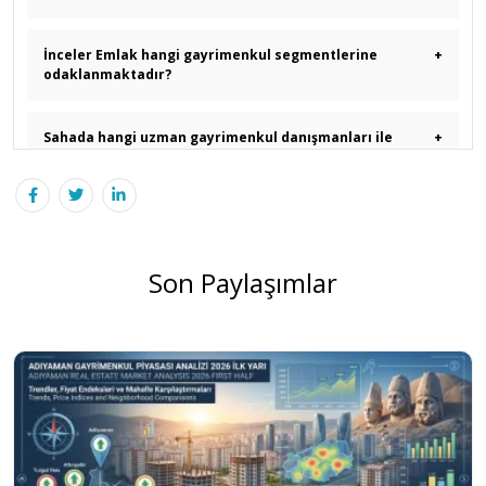
İnceler Emlak hangi gayrimenkul segmentlerine
+
odaklanmaktadır?
Sahada hangi uzman gayrimenkul danışmanları ile
+
hizmet veriyorsunuz?
Süleyman İnce'nin yerel gayrimenkul sektöründeki rolü
+
nedir?
Son Paylaşımlar