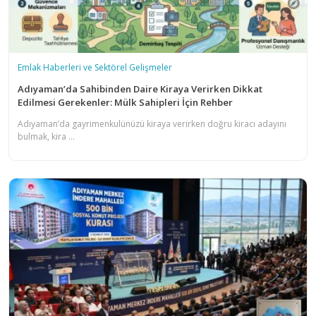
Emlak Haberleri ve Sektörel Gelişmeler
Adıyaman’da Sahibinden Daire Kiraya Verirken Dikkat
Edilmesi Gerekenler: Mülk Sahipleri İçin Rehber
Adıyaman’da gayrimenkulünüzü kiraya verirken doğru kiracı adayını
bulmak, kira ...