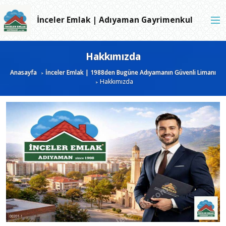
İnceler Emlak | Adıyaman Gayrimenkul
Hakkımızda
Anasayfa
İnceler Emlak | 1988den Bugüne Adıyamanın Güvenli Limanı
Hakkımızda