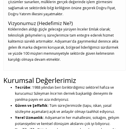
çözümler sunarken, mülklerin gerçek değerinde işlem görmesini
sağlamak ve sektördeki bilgi kirliliğinin önüne geçerek Doğru Fiyat,
Doğru Yatırım ilkesini yaşatmaktır.
Vizyonumuz (Hedefimiz Ne?)
Köklerinden aldığı güçle geleceğe yürüyen İnceler Emlak olarak;
teknolojik gelişmeleri iş süreçlerimize tam entegre ederek hizmet
kalitemizi sürekli artırmaktır. Adıyaman'da gayrimenkul denince akla
gelen ilk marka değerini koruyarak, bölgesel liderliğimizi sürdürmek
ve yüzde 100 müşteri memnuniyetiyle sektörde güven kelimesinin
karşılığı olmaya devam etmektir.
Kurumsal Değerlerimiz
Tecrübe:
1988 yılından beri biriktirdiğimiz sektörel hafıza ve
kurucumuz Süleyman İnce'nin dernek başkanlığı deneyimi ile
yanılma payını en aza indiriyoruz.
Güven ve Şeffaflık:
Tüm süreçlerimizde (tapu, iskan, yasal
sözleşme aşamaları) açık ve anlaşılır olmayı taahhüt ediyoruz.
Yerel Uzmanlık:
Adıyaman'ın her mahallesini, sokağını, gelişim
potansiyelini ve kentsel dönüşüm akslarını çok iyi biliyoruz.