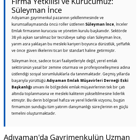
Firma Yetkilisi ve Kurucumuz:
Süleyman İnce
Adıyaman gayrimenkul pazarının şekillenmesinde ve
kurumsallaşmasında öncü roller üstlenen
Süleyman İnce
, İnceler
Emlak firmasının kurucusu ve yönetim kurulu başkanıdır. Sektörde
38 yılı aşkan sarsılmaz bir tecrübeye sahip olan Süleyman İnce,
yarım asra yaklaşan bu mesleki kariyeri boyunca dürüstlük, şeffaflık
ve önce güven ilkelerini ticari bir standart haline getirmiştir.
Süleyman İnce, sadece ticari faaliyetleriyle değil, yerel emlak
sektörünün yasal bir zemine oturması ve profesyonelleşmesi adına
üstlendiği sosyal sorumluluklarla da tanınmaktadır. Geçmiş yıllarda
başarıyla yürüttüğü
Adıyaman Emlak Müşavirleri Derneği
Eski
Başkanlığı
unvanı ile bölgedeki emlak müşavirlerinin tek bir çatı
altında toplanmasına ve mesleki kalitenin yükseltilmesine liderlik
etmiştir. Bu derin bölgesel hafıza ve yerel liderlik vizyonu, bugün
firmamızın sunduğu tüm yatırım danışmanlığı süreçlerinin en güçlü
temelini oluşturmaktadır.
Adıyaman'da Gayrimenkulün Uzman