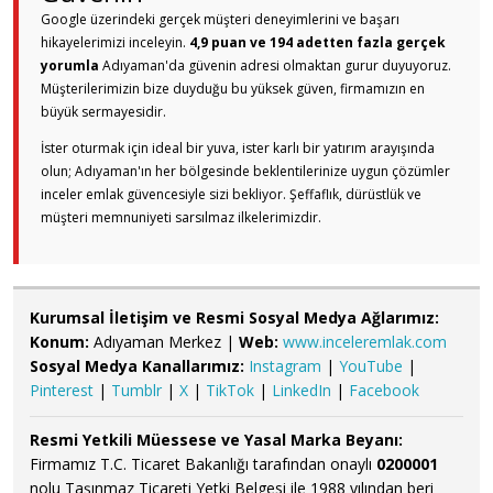
Google üzerindeki gerçek müşteri deneyimlerini ve başarı
hikayelerimizi inceleyin.
4,9 puan ve 194 adetten fazla gerçek
yorumla
Adıyaman'da güvenin adresi olmaktan gurur duyuyoruz.
Müşterilerimizin bize duyduğu bu yüksek güven, firmamızın en
büyük sermayesidir.
İster oturmak için ideal bir yuva, ister karlı bir yatırım arayışında
olun; Adıyaman'ın her bölgesinde beklentilerinize uygun çözümler
inceler emlak güvencesiyle sizi bekliyor. Şeffaflık, dürüstlük ve
müşteri memnuniyeti sarsılmaz ilkelerimizdir.
Kurumsal İletişim ve Resmi Sosyal Medya Ağlarımız:
Konum:
Adıyaman Merkez |
Web:
www.inceleremlak.com
Sosyal Medya Kanallarımız:
Instagram
|
YouTube
|
Pinterest
|
Tumblr
|
X
|
TikTok
|
LinkedIn
|
Facebook
Resmi Yetkili Müessese ve Yasal Marka Beyanı:
Firmamız T.C. Ticaret Bakanlığı tarafından onaylı
0200001
nolu Taşınmaz Ticareti Yetki Belgesi ile 1988 yılından beri