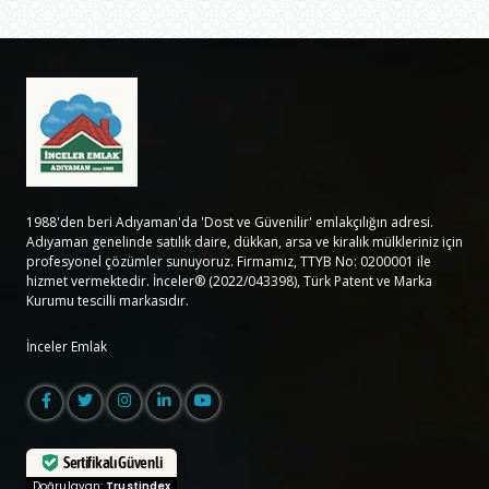
1988'den beri Adıyaman'da 'Dost ve Güvenilir' emlakçılığın adresi.
Adıyaman genelinde satılık daire, dükkan, arsa ve kiralık mülkleriniz için
profesyonel çözümler sunuyoruz. Firmamız, TTYB No: 0200001 ile
hizmet vermektedir. İnceler® (2022/043398), Türk Patent ve Marka
Kurumu tescilli markasıdır.
İnceler Emlak
Sertifikalı Güvenli
Doğrulayan:
Trustindex