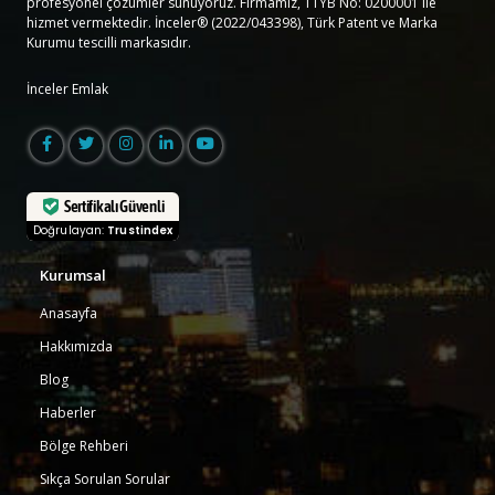
profesyonel çözümler sunuyoruz. Firmamız, TTYB No: 0200001 ile
hizmet vermektedir. İnceler® (2022/043398), Türk Patent ve Marka
Kurumu tescilli markasıdır.
İnceler Emlak
Sertifikalı Güvenli
Doğrulayan:
Trustindex
Kurumsal
Anasayfa
Hakkımızda
Blog
Haberler
Bölge Rehberi
Sıkça Sorulan Sorular