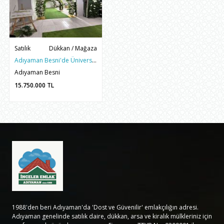
Satılık
Dükkan / Mağaza
Adıyaman Besni'de Üniversite Karşısında Satılık 353 m² Köşe Başı Dükkan
Adıyaman Besni
15.750.000
TL
1988'den beri Adıyaman'da 'Dost ve Güvenilir' emlakçılığın adresi.
Adıyaman genelinde satılık daire, dükkan, arsa ve kiralık mülkleriniz için