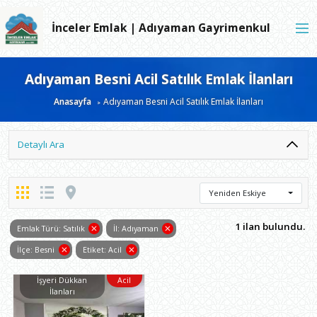
İnceler Emlak | Adıyaman Gayrimenkul
Adıyaman Besni Acil Satılık Emlak İlanları
Anasayfa
Adıyaman Besni Acil Satılık Emlak İlanları
Detaylı Ara
Yeniden Eskiye
1 ilan bulundu.
Emlak Türü: Satılık
İl: Adıyaman
İlçe: Besni
Etiket: Acil
İşyeri Dükkan
Acil
İlanları