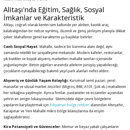
Alitaşı'nda Eğitim, Sağlık, Sosyal
İmkanlar ve Karakteristik
Alitaşı, coğrafi olarak kentin tam kalbinde yer alırken, kaotik araç
kalabalığından bir nebze sıyrılmış, düzenli ve geniş yerleşim planıyla dikkat
çeker. Mahallenin genel karakterini şu başlıklar belirler:
Canlı Sosyal Hayat:
Mahalle, sadece bir barınma alanı değil, aynı
zamanda nitelikli bir sosyalleşme mekanıdır. Modern kafeler, restoranlar,
şık butikler ve büyük alışveriş marketleri mahalle sınırları içerisinde
yoğunlaşmıştır. Beton yığınları arasında ailelerin yürüyüş yapabileceği,
çocukların oynayabileceği bakımlı yeşil park alanları nefes aldırır.
Alışveriş ve Günlük Yaşam Kolaylığı:
Kurumsal semt pazarı, yerel
manavlar ve ulusal market zincirleri (Migros, BİM, A101, Şok vb.) mahallenin
her sokağına yayılmıştır. Ayrıca fırınlar, pastaneler ve eczaneler açısından
şehrin en zengin lokasyonudur. Sitemizdeki diğer çevre bölgelerin
yapılarını karşılaştırmak için
Adıyaman bölge rehberi
alanından Altınşehir,
Karapınar ve Yeni Mahalle mikro bölge kılavuzlarına da erişim
sağlayabilirsiniz.
Kira Potansiyeli ve Güvenceler:
Memur ve beyaz yakalı çalışanların