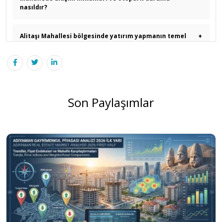
nasıldır?
Alitaşı Mahallesi bölgesinde yatırım yapmanın temel
+
avantajları nelerdir?
Alitaşı Mahallesi deprem açısından güvenli mi?
+
Son Paylaşımlar
Alitaşı'nda kira getirileri nasıldır?
+
Alitaşı Mahallesi deprem güvenliği, zemin yapısı ve
+
binaların durumu nasıldır?
Alitaşı mahallesinde gayrimenkul ve dairelerin kira
+
getirileri ne seviyededir?
Alitaşı semtinde satılık bir konut ararken dikkat
+
etmemiz gereken yasal süreçler nelerdir?