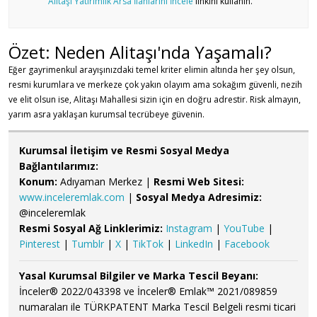
Alitaşı Yatırımlık Arsa İlanlarını İncele
linkini kullanın.
Özet: Neden Alitaşı'nda Yaşamalı?
Eğer gayrimenkul arayışınızdaki temel kriter elimin altında her şey olsun,
resmi kurumlara ve merkeze çok yakın olayım ama sokağım güvenli, nezih
ve elit olsun ise, Alitaşı Mahallesi sizin için en doğru adrestir. Risk almayın,
yarım asra yaklaşan kurumsal tecrübeye güvenin.
Kurumsal İletişim ve Resmi Sosyal Medya
Bağlantılarımız:
Konum:
Adıyaman Merkez |
Resmi Web Sitesi:
www.inceleremlak.com
|
Sosyal Medya Adresimiz:
@inceleremlak
Resmi Sosyal Ağ Linklerimiz:
Instagram
|
YouTube
|
Pinterest
|
Tumblr
|
X
|
TikTok
|
LinkedIn
|
Facebook
Yasal Kurumsal Bilgiler ve Marka Tescil Beyanı:
İnceler® 2022/043398 ve İnceler® Emlak™ 2021/089859
numaraları ile TÜRKPATENT Marka Tescil Belgeli resmi ticari