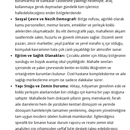
kurumlarına ve bankalar caddesine yakınlığı nedeniyle, araç
kullanmaya gerek duymadan gündelik tüm işlerinizi
halledebileceğiniz ender bölgelerdendir.
Sosyal Çevre ve Nezih Demografi:
Bölge nüfusu, ağırlıklı olarak
kamu personelleri, memur kesimi, emekliler ve yerleşik köklü
ailelerden oluşmaktadır. Bu elit demografik yapı, mahallenin akşam
saatlerinde sakin, huzurlu ve güvenli olmasını sağlar. Düzenli semt
pazarı, zincir marketler, yeşil parklar ve yerel esnafın iç içe olduğu,
komşuluk kavramının hala çok canlı yaşatıldığı bir atmosfer sunar.
Eğitim ve Sağlık Olanakları:
Çocuklu aileler için Alitaşı bölgesinin
sunduğu en büyük avantaj okul çeşitliliğidir. Mahalle sınırları
içerisinde ve yakın çevresinde kentin en köklü ilköğretim ve
ortaöğretim kurumları bulunur. Özel hastane komplekslerine ve aile
sağlığı merkezlerine erişim ise sadece dakikalar sürer.
Yapı Stoğu ve Zemin Durumu:
Alitaşı, Adıyaman genelinin eski ve
köklü yerleşim alanlarından biri olduğu için karma bir yapı stoğuna
sahiptir. Mahallede hem doksanlı yılların geniş metrekareli, ferah
aile dairelerini hem de yürütülen kentsel dönüşüm ve yerinde
dönüşüm hamleleriyle tamamen yenilenmiş, deprem yönetmeliğine
tam uygun modern siteleri bulmak mümkündür. İlgilendiğiniz
spesifik bir binanın hasar durum raporu ve resmi zemin etüt
analizleri için ofisimizden şeffaf bilgi desteği talep edebilirsiniz.