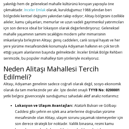
yakınlığı hem de geleneksel mahalle kültürünü koruyan yapısıyla öne
çıkmaktadır.
İnceler Emlak
olarak, kurulduğumuz 1988 yılından beri
bölgedeki kentsel değişimi yakından takip ediyor; Alitaşı bölgesini özellikle
aileler, kamu çalışanları, memurlar ve uzun vadeli gayrimenkul yatırımcıları
için son derece ideal bir lokasyon olarak değerlendiriyoruz. Geleneksel
mahalle yaşamının samimi sıcaklığını modern şehir mimarisinin
imkanlarıyla birleştiren Alitaşı; geniş caddeleri, canlı sosyal hayatı ve her
yere yürüme mesafesindeki konumuyla Adıyaman halkının en çok tercih
ettiği yaşam alanlarının başında gelmektedir. İnceler Emlak Bölge Rehberi
serimizde, bu popüler mahalleyi tüm yönleriyle inceliyoruz.
Neden Alitaşı Mahallesi Tercih
Edilmeli?
Alitaşı, Adıyaman genelinin sadece coğrafi olarak değil, sosyo-ekonomik
olarak da tam merkezinde yer alır. İşte devlet onaylı
TYYB No: 0200001
yetki belgesi güvencesiyle sunduğumuz sahadaki aktif analiz notlarımız:
Lokasyon ve Ulaşım Avantajları:
Atatürk Bulvarı ve Gölbaşı
Caddesi gibi şehrin en işlek ana arterlerine doğrudan yürüme
mesafesinde olan Alitaşı, ulaşım sorunu yaşamak istemeyenler için
son derece stratejik bir noktadır. Valilik binasına, resmi kamu