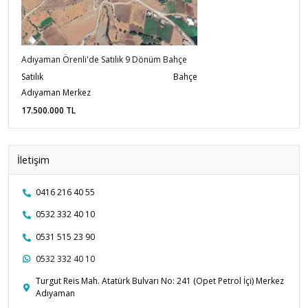
Adıyaman Örenli'de Satılık 9 Dönüm Bahçe
Satılık
Bahçe
Adıyaman Merkez
17.500.000
TL
İletişim
0416 216 40 55
0532 332 40 10
0531 515 23 90
0532 332 40 10
Turgut Reis Mah. Atatürk Bulvarı No: 241 (Opet Petrol İçi) Merkez
Adıyaman