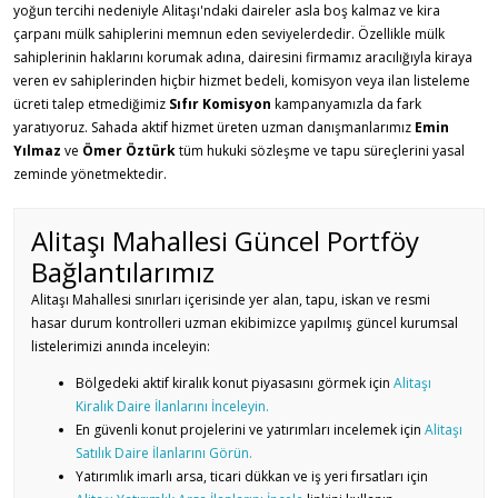
yoğun tercihi nedeniyle Alitaşı'ndaki daireler asla boş kalmaz ve kira
çarpanı mülk sahiplerini memnun eden seviyelerdedir. Özellikle mülk
sahiplerinin haklarını korumak adına, dairesini firmamız aracılığıyla kiraya
veren ev sahiplerinden hiçbir hizmet bedeli, komisyon veya ilan listeleme
ücreti talep etmediğimiz
Sıfır Komisyon
kampanyamızla da fark
yaratıyoruz. Sahada aktif hizmet üreten uzman danışmanlarımız
Emin
Yılmaz
ve
Ömer Öztürk
tüm hukuki sözleşme ve tapu süreçlerini yasal
zeminde yönetmektedir.
Alitaşı Mahallesi Güncel Portföy
Bağlantılarımız
Alitaşı Mahallesi sınırları içerisinde yer alan, tapu, iskan ve resmi
hasar durum kontrolleri uzman ekibimizce yapılmış güncel kurumsal
listelerimizi anında inceleyin:
Bölgedeki aktif kiralık konut piyasasını görmek için
Alitaşı
Kiralık Daire İlanlarını İnceleyin.
En güvenli konut projelerini ve yatırımları incelemek için
Alitaşı
Satılık Daire İlanlarını Görün.
Yatırımlık imarlı arsa, ticari dükkan ve iş yeri fırsatları için