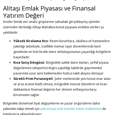
Alitaşı Emlak Piyasası ve Finansal
Yatırım Değeri
İnceler Emlak veri analiz gruplarının sahadaki gerçekleşmiş işlemler
üzerinden derlediği Alitaşı Mahallesi konut piyasası endeksi verileri şu
şekildedir:
Yüksek Kiralama Hızı:
Resmi kurumlara, okullara ve hastanelere
yakınlığı sebebiyle, özellikle memur tayin dönemlerinde kent
genelinde en hızlı kiralık daire sirkülasyonunun yaşandığı bölgelerin
başındadır.
Kısa Satış Döngüsü:
Bölgedeki satılık daire ilanları, şeffaf piyasa
değerlemesi (ekspertiz) doğru yapıldığı takdirde gayrimenkul
pazarında uzun süre beklemeden hızlıca nakit akışına dönüşür.
Sürekli Prim Potansiyeli:
Şehir merkezinde yeni konut imar alanı
ve arsa arzının kısıtlı olması, bölgedeki mevcut dairelerin ve ticari
dükkanların finansal değerini her dönem enflasyona karşı
korumasını sağlar.
Bölgedeki dönemsel fiyat değişimlerini ve pazar öngörülerini daha
yakından takip etmek için
yatırımcıya özel öneriler haber bültenimizi
de
listelerinize ekleyebilirsiniz.