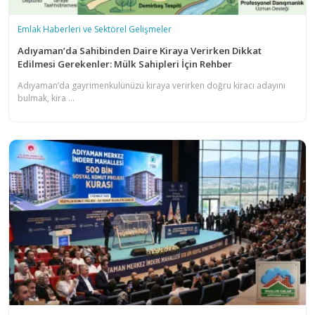
Emlak Haberleri ve Sektörel Gelişmeler
Adıyaman’da Sahibinden Daire Kiraya Verirken Dikkat
Edilmesi Gerekenler: Mülk Sahipleri İçin Rehber
Adıyaman’da gayrimenkulünüzü kiraya verirken doğru kiracı adayını
bulmak, kira ...