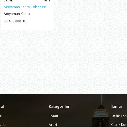
Satılık
Tarla
Adıyaman Kahta Çobanlı'da AVM Yanı Satılık 2.788 m² İmarlı Arsa
Adıyaman Kahta
33.456.000
TL
al
Kategoriler
İlanlar
a
Konut
Satılık Kon
ızda
Arazi
Kiralık Kon