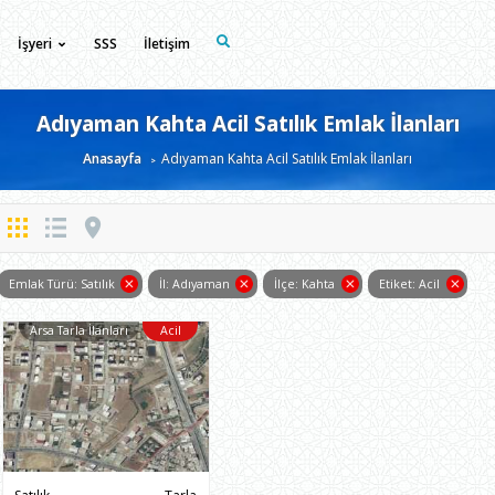
İşyeri
SSS
İletişim
Adıyaman Kahta Acil Satılık Emlak İlanları
Anasayfa
Adıyaman Kahta Acil Satılık Emlak İlanları
Emlak Türü: Satılık
İl: Adıyaman
İlçe: Kahta
Etiket: Acil
Arsa Tarla İlanları
Acil