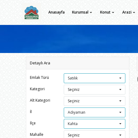
Anasayfa
Kurumsal
Konut
Arazi
Detaylı Ara
Emlak Türü
Satılık
Kategori
Seçiniz
Alt Kategori
Seçiniz
İl
Adıyaman
İlçe
Kahta
Mahalle
Seçiniz