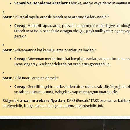
Sanayi ve Depolama Arsaları:
Fabrika, atölye veya depo inşaatına u
Soru:
"Müstakil tapulu arsa ile hisseli arsa arasındaki fark nedir?"
Cevap:
Müstakil tapulu arsa, parselin tamamının tek bir kişiye ait oldu
Hisseli arsa ise birden fazla ortağın olduğu, paylı mülkiyettir; inşaat y
gerekir.
Soru:
"Adıyaman'da kat karşılığı arsa oranları ne kadar?"
Cevap:
Adıyaman merkezinde kat karşılığı oranları, arsanın konumuna
Ticari değeri yüksek caddelerde bu oran artış gösterebilir.
Soru:
"Villa imarlı arsa ne demek?"
Cevap:
Genellikle şehir merkezinden biraz daha uzak, düşük yoğunluklu 
ve taban oturumu sınırlı, bahçeli ev yapımına uygun imar tipidir.
Bölgedeki
arsa metrekare fiyatları
, KAKS (Emsal) / TAKS oranları ve kat karş
inceleyebilir, bölge uzmanı danışmanlarımızla görüşebilirsiniz.