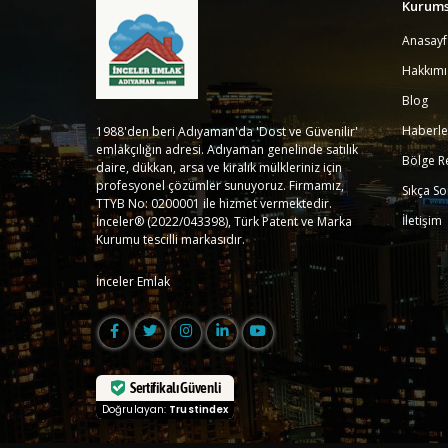
Kurums
Anasayf
Hakkım
Blog
Haberle
1988'den beri Adıyaman'da 'Dost ve Güvenilir'
emlakçılığın adresi. Adıyaman genelinde satılık
Bölge R
daire, dükkan, arsa ve kiralık mülkleriniz için
profesyonel çözümler sunuyoruz. Firmamız,
Sıkça So
TTYB No: 0200001 ile hizmet vermektedir.
İletişim
İnceler® (2022/043398), Türk Patent ve Marka
Kurumu tescilli markasıdır.
İnceler Emlak
Sertifikalı Güvenli
Doğrulayan:
Trustindex