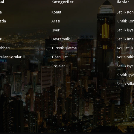
al
Kategoriler
İlanlar
a
Konut
Satılık Kon
ızda
Arazi
Kiralık Kon
İşyeri
Satılık İşy
r
Devremülk
Satılık İma
ehberi
Turistik İşletme
Acil Satılı
rulan Sorular
Ticari Hat
Acil Kiralı
Projeler
Satılık İşy
Kiralık İşy
Satılık Vill