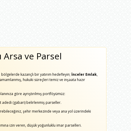
ı Arsa ve Parsel
n bölgelerde kazançlı bir yatırım hedefleyin;
İnceler Emlak
,
 tamamlanmış, hukuki süreçleri temiz ve inşaata hazır
planınıza göre ayrıştırılmış portföyümüz:
adedi (gabari) belirlenmiş parseller.
tirebileceğiniz, şehir merkezinde veya ana yol üzerindeki
mına izin veren, düşük yoğunluklu imar parselleri.