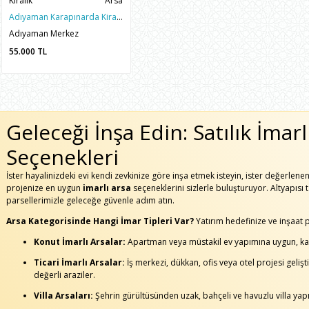
Kiralık
Arsa
Adıyaman Karapınarda Kiralık 900m2 Mükemmel Konumlu Arsa
Adıyaman Merkez
55.000
TL
Geleceği İnşa Edin: Satılık İmarl
Seçenekleri
İster hayalinizdeki evi kendi zevkinize göre inşa etmek isteyin, ister değerlene
projenize en uygun
imarlı arsa
seçeneklerini sizlerle buluşturuyor. Altyapısı
parsellerimizle geleceğe güvenle adım atın.
Arsa Kategorisinde Hangi İmar Tipleri Var?
Yatırım hedefinize ve inşaat 
Konut İmarlı Arsalar:
Apartman veya müstakil ev yapımına uygun, kat 
Ticari İmarlı Arsalar:
İş merkezi, dükkan, ofis veya otel projesi geliş
değerli araziler.
Villa Arsaları:
Şehrin gürültüsünden uzak, bahçeli ve havuzlu villa yapı