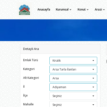
Anasayfa
Kurumsal
Konut
Arazi
Detaylı Ara
Emlak Türü
Kiralık
Kategori
Arsa Tarla İlanları
Alt Kategori
Arsa
İl
Adıyaman
İlçe
Seçiniz
Mahalle
Seçiniz