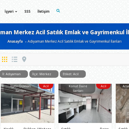
İşyeri
SSS
İletişim
man Merkez Acil Satılık Emlak ve Gayrimenkul İl
Anasayfa
Adıyaman Merkez Acil Satılık Emlak ve Gayrimenkul İlanları
İl: Adıyaman
İlçe: Merkez
Etiket: Acil
İşyeri Dükkan
Acil
Konut Daire
Acil
Arsa
İlanları
İlanları