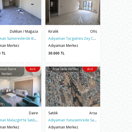
Dükkan / Mağaza
Kiralık
Ofis
Adıyaman Sümerevlerde Belediye Karşısı 43m2 Kiralık İş yeri
Adıyaman Turgutreis Zey Caddesinde Kiralık 3+0 Sıfır Ofis
man Merkez
Adıyaman Merkez
0
TL
30.000
TL
onut Daire
Acil
Arsa Tarla İlanları
Acil
İlanları
Daire
Satılık
Arsa
Adıyaman Malazgirt'te Satılık 4+1 Ferah Daire
Adıyaman Yunusemrede Satılık 557m2 Fırsat Arsa
man Merkez
Adıyaman Merkez