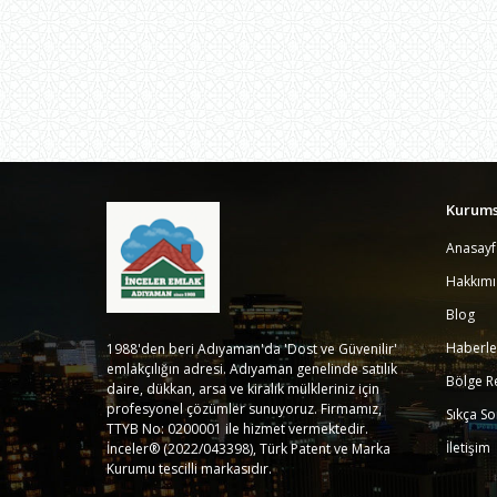
Kurums
Anasayf
Hakkım
Blog
Haberle
1988'den beri Adıyaman'da 'Dost ve Güvenilir'
emlakçılığın adresi. Adıyaman genelinde satılık
Bölge R
daire, dükkan, arsa ve kiralık mülkleriniz için
profesyonel çözümler sunuyoruz. Firmamız,
Sıkça So
TTYB No: 0200001 ile hizmet vermektedir.
İletişim
İnceler® (2022/043398), Türk Patent ve Marka
Kurumu tescilli markasıdır.