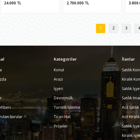
24.000
TL
2.700.000
TL
3.800
1
2
3
al
Kategoriler
İlanlar
a
Konut
Satılık Kon
ızda
Arazi
Kiralık Kon
İşyeri
Satılık İşy
r
Devremülk
Satılık İma
ehberi
Turistik İşletme
Acil Satılı
rulan Sorular
Ticari Hat
Acil Kiralı
Projeler
Satılık İşy
Kiralık İşy