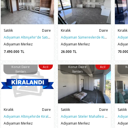
Satılık
Daire
Kiralık
Daire
Kiralık
Adıyaman Altınşehir'de Satılık 3.5+1 ARAKAT SIFIR DAİRE
Adıyaman Sümerevlerde Kiralık Belediye Karşısı 145m2 Daire
Adıyaman Merkez
Adıyaman Merkez
Adıya
7.490.000
TL
26.000
TL
70.00
Konut Daire
Acil
Konut Daire
Acil
K
İlanları
İlanları
Kiralık
Daire
Satılık
Daire
Satılık
Adıyaman Altınşehirde Kiralık 3+1 Arakat Lüks Site İçi Daire
Adıyaman Siteler Mahallesi Satılık 2+1 Arakat Sıfır Daire
Adıyaman Merkez
Adıyaman Merkez
Adıya