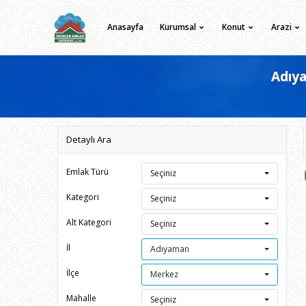
Anasayfa
Kurumsal
Konut
Arazi
Adıya
Detaylı Ara
Emlak Türü
Seçiniz
Kategori
Seçiniz
Alt Kategori
Seçiniz
İl
Adıyaman
İlçe
Merkez
Mahalle
Seçiniz