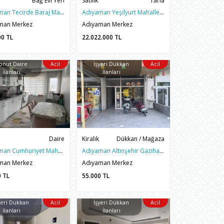
Bağ Evi Yeri
Satılık
Tarla
Adıyaman Tecirde Baraj Manzaralı 500M2 BAĞ EVİ YERİ
Adıyaman Yeşilyurt Mahallesinde Malatya Cad Güneyinde Tarla
man Merkez
Adıyaman Merkez
00
TL
22.022.000
TL
onut Daire
Acil
İşyeri Dükkan
Acil
İlanları
İlanları
Daire
Kiralık
Dükkan / Mağaza
Adıyaman Cumhuriyet Mahallesinde 3. Çevreyolu Kiralık Daire
Adıyaman Altınşehir Gazihan Cad. Cepheli Kiralık Dükkan
man Merkez
Adıyaman Merkez
0
TL
55.000
TL
yeri Dükkan
Acil
İşyeri Dükkan
Acil
İlanları
İlanları