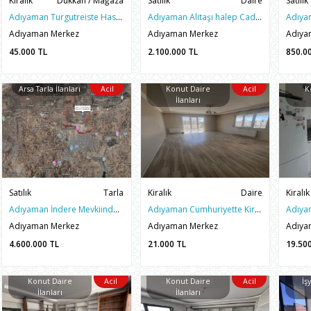
Kiralık
Dükkan / Mağaza
Satılık
Daire
Satılık
Adıyaman Turgutreiste Hastane Civarı Kiralık 185m2 Dükkan
Adıyaman Alitaşı halep Caddesinde Satılık 3+1 Hesaplı Daire
Adıyaman Merkez
Adıyaman Merkez
Adıya
45.000
TL
2.100.000
TL
850.0
Arsa Tarla İlanları
Acil
Konut Daire
Acil
K
İlanları
Satılık
Tarla
Kiralık
Daire
Kiralık
Adıyaman İndere Mevkiinde Yatırımlık Satılık 2372 m2 Arazi
Adıyaman Cumhuriyette Kiralık 3+1 170M2 Daire
Adıyaman Merkez
Adıyaman Merkez
Adıya
4.600.000
TL
21.000
TL
19.50
Konut Daire
Acil
Konut Daire
Acil
İş
İlanları
İlanları