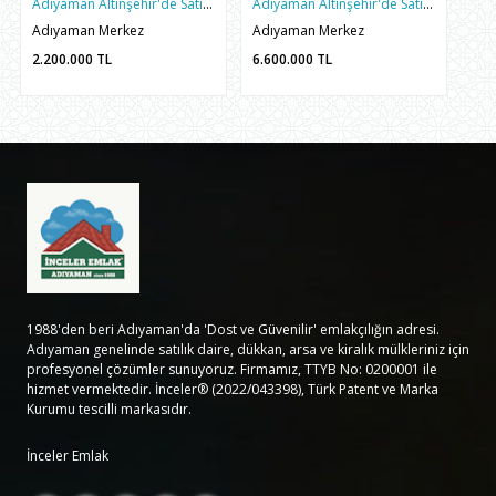
Adıyaman Altınşehir'de Satılık 2+1 Arakat Daire
Adıyaman Altınşehir'de Satılık 3.5+1 Sıfır Yapı Fırsat Daire
Adıyaman Merkez
Adıyaman Merkez
2.200.000
TL
6.600.000
TL
1988'den beri Adıyaman'da 'Dost ve Güvenilir' emlakçılığın adresi.
Adıyaman genelinde satılık daire, dükkan, arsa ve kiralık mülkleriniz için
profesyonel çözümler sunuyoruz. Firmamız, TTYB No: 0200001 ile
hizmet vermektedir. İnceler® (2022/043398), Türk Patent ve Marka
Kurumu tescilli markasıdır.
İnceler Emlak