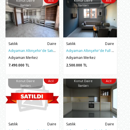
Konut Daire
Acil
Konut Daire
Acil
İlanları
İlanları
Satılık
Daire
Satılık
Daire
Adıyaman Altınşehir'de Satılık 3.5+1 ARAKAT SIFIR DAİRE
Adıyaman Altınşehir'de Full Eşyalı Satılık 1+1 Sıfır Daire
Adıyaman Merkez
Adıyaman Merkez
7.490.000
TL
2.500.000
TL
Konut Daire
Acil
Konut Daire
Acil
İlanları
İlanları
Satılık
Daire
Satılık
Daire