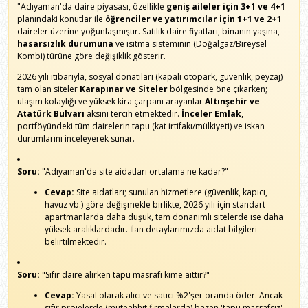
"Adıyaman'da daire piyasası, özellikle
geniş aileler için 3+1 ve 4+1
planındaki konutlar ile
öğrenciler ve yatırımcılar için 1+1 ve 2+1
daireler üzerine yoğunlaşmıştır. Satılık daire fiyatları; binanın yaşına,
hasarsızlık durumuna
ve ısıtma sisteminin (Doğalgaz/Bireysel
Kombi) türüne göre değişiklik gösterir.
2026 yılı itibarıyla, sosyal donatıları (kapalı otopark, güvenlik, peyzaj)
tam olan siteler
Karapınar ve Siteler
bölgesinde öne çıkarken;
ulaşım kolaylığı ve yüksek kira çarpanı arayanlar
Altınşehir ve
Atatürk Bulvarı
aksını tercih etmektedir.
İnceler Emlak
,
portföyündeki tüm dairelerin tapu (kat irtifakı/mülkiyeti) ve iskan
durumlarını inceleyerek sunar.
Soru:
"Adıyaman'da site aidatları ortalama ne kadar?"
Cevap:
Site aidatları; sunulan hizmetlere (güvenlik, kapıcı,
havuz vb.) göre değişmekle birlikte, 2026 yılı için standart
apartmanlarda daha düşük, tam donanımlı sitelerde ise daha
yüksek aralıklardadır. İlan detaylarımızda aidat bilgileri
belirtilmektedir.
Soru:
"Sıfır daire alırken tapu masrafı kime aittir?"
Cevap:
Yasal olarak alıcı ve satıcı %2'şer oranda öder. Ancak
sıfır projelerde (müteahhit firmalarda) bazen 'tapu masrafsız'