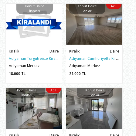
Konut Daire
Konut Daire
Acil
İlanları
İlanları
Kiralık
Daire
Kiralık
Daire
Adıyaman Turgutreiste Kiralık 1+1 Yerden Isıtmalı Daire
Adıyaman Cumhuriyette Kiralık 3+1 170M2 Daire
Adıyaman Merkez
Adıyaman Merkez
18.000
TL
21.000
TL
Konut Daire
Acil
Konut Daire
İlanları
İlanları
Kiralık
Daire
Kiralık
Daire