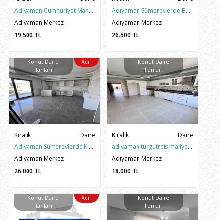
Adıyaman Cumhuriyet Mahallesinde 3. Çevreyolu Kiralık Daire
Adıyaman Sümerevlerde Belediye Karşısı 145m2 Kiralık Daire
Adıyaman Merkez
Adıyaman Merkez
19.500
TL
26.500
TL
Konut Daire
Acil
Konut Daire
İlanları
İlanları
Kiralık
Daire
Kiralık
Daire
Adıyaman Sümerevlerde Kiralık Belediye Karşısı 145m2 Daire
adıyaman turgutreis maliye cıvarı 3+1 kiralık arakat daire
Adıyaman Merkez
Adıyaman Merkez
26.000
TL
18.000
TL
Konut Daire
Acil
Konut Daire
İlanları
İlanları