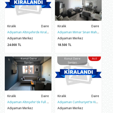
Kiralık
Daire
Kiralık
Daire
Adıyaman Altınşehirde Kiralık 3+1 Arakat Lüks Site İçi Daire
Adıyaman Mimar Sinan Mahallesinde Kiralık 3+1 Ferah Daire
Adıyaman Merkez
Adıyaman Merkez
24.000
TL
18.500
TL
Konut Daire
Konut Daire
Acil
İlanları
İlanları
Kiralık
Daire
Kiralık
Daire
Adıyaman Altınşehir'de Full Eşyalı Kiralık 1+1 Sıfır Daire
Adıyaman Cumhuriyet'te Kiralık 2.Çevreyolu Civarı 3+1 Daire
Adıyaman Merkez
Adıyaman Merkez