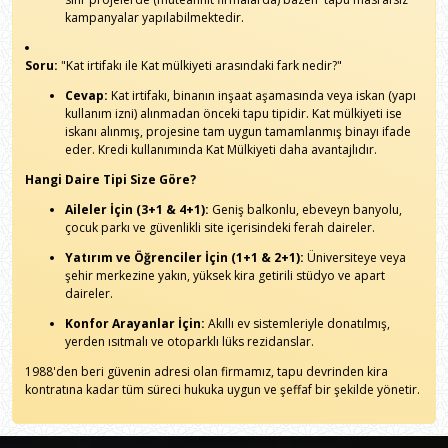
kampanyalar yapılabilmektedir.
Soru:
"Kat irtifakı ile Kat mülkiyeti arasındaki fark nedir?"
Cevap:
Kat irtifakı, binanın inşaat aşamasında veya iskan (yapı
kullanım izni) alınmadan önceki tapu tipidir. Kat mülkiyeti ise
iskanı alınmış, projesine tam uygun tamamlanmış binayı ifade
eder. Kredi kullanımında Kat Mülkiyeti daha avantajlıdır.
Hangi Daire Tipi Size Göre?
Aileler İçin (3+1 & 4+1):
Geniş balkonlu, ebeveyn banyolu,
çocuk parkı ve güvenlikli site içerisindeki ferah daireler.
Yatırım ve Öğrenciler İçin (1+1 & 2+1):
Üniversiteye veya
şehir merkezine yakın, yüksek kira getirili stüdyo ve apart
daireler.
Konfor Arayanlar İçin:
Akıllı ev sistemleriyle donatılmış,
yerden ısıtmalı ve otoparklı lüks rezidanslar.
1988'den beri güvenin adresi olan firmamız, tapu devrinden kira
kontratına kadar tüm süreci hukuka uygun ve şeffaf bir şekilde yönetir.