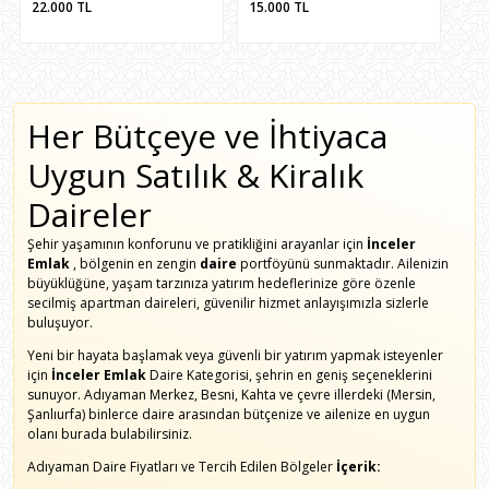
22.000
TL
15.000
TL
Her Bütçeye ve İhtiyaca
Uygun Satılık & Kiralık
Daireler
Şehir yaşamının konforunu ve pratikliğini arayanlar için
İnceler
Emlak
, bölgenin en zengin
daire
portföyünü sunmaktadır. Ailenizin
büyüklüğüne, yaşam tarzınıza yatırım hedeflerinize göre özenle
secilmiş apartman daireleri, güvenilir hizmet anlayışımızla sizlerle
buluşuyor.
Yeni bir hayata başlamak veya güvenli bir yatırım yapmak isteyenler
için
İnceler Emlak
Daire Kategorisi, şehrin en geniş seçeneklerini
sunuyor. Adıyaman Merkez, Besni, Kahta ve çevre illerdeki (Mersin,
Şanlıurfa) binlerce daire arasından bütçenize ve ailenize en uygun
olanı burada bulabilirsiniz.
Adıyaman Daire Fiyatları ve Tercih Edilen Bölgeler
İçerik: