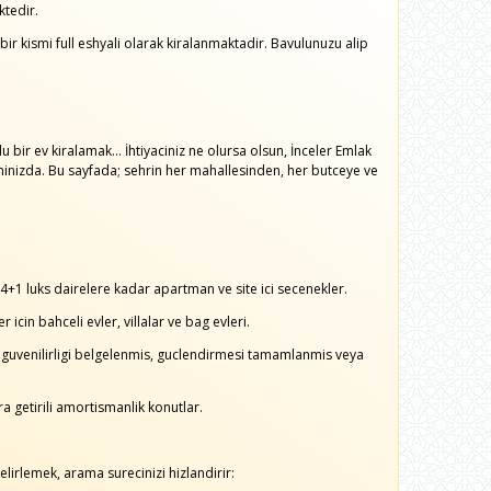
ktedir.
bir kismi full eshyali olarak kiralanmaktadir. Bavulunuzu alip
u bir ev kiralamak... İhtiyaciniz ne olursa olsun, İnceler Emlak
aninizda. Bu sayfada; sehrin her mahallesinden, her butceye ve
 4+1 luks dairelere kadar apartman ve site ici secenekler.
cin bahceli evler, villalar ve bag evleri.
uvenilirligi belgelenmis, guclendirmesi tamamlanmis veya
 getirili amortismanlik konutlar.
elirlemek, arama surecinizi hizlandirir: