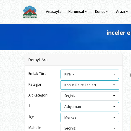
Anasayfa
Kurumsal
Konut
Arazi
inceler 
Detaylı Ara
Emlak Türü
Kiralık
Kategori
Konut Daire İlanları
Alt Kategori
Seçiniz
İl
Adıyaman
İlçe
Merkez
Mahalle
Seçiniz