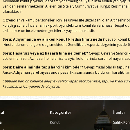
Adiyaman konut piyasasi, deprem yonetmeligine uygun insa edilen yeni yapi sto
yeniden sekillenmektedir. Aileler icin Siteler, Cumhuriyet ve Turgut Reis mahalle
cikmaktadir.
Ogrenciler ve kamu personelleri icin ise universite guzergahi olan Altinsehir bo
kolayligi sunar. İnceler Emlak portfoyundeki tum konut ilanlari; hasar tespit du
ekibimizce on incelemeden gecirilerek yayinlanmaktadir.
Soru: Adiyamanda ev alirken konut kredisi limiti nedir?
Cevap: Konut kred
ikinci el durumuna gore degismektedir. Genellikle ekspertiz degerinin yuzde 60
Soru: Hasarsiz veya az hasarli bina ne demek?
Cevap: Cevre ve Sehircili
etkilenmemistir. Az hasarli binalar ise tasiyici kolonlarinda sorun olmayan, s
Soru: Daire aliminda tapu harcini kim oder?
Cevap: Yasal olarak tapu harci
Ancak Adiyaman yerel piyasasinda pazarlik asamasinda bu durum karsilikli anl
1988den beri on binlerce aileyi ev sahibi yapan tecrubemizle, tapu ve kredi sur
kavusmaniz icin yaninizda oluyoruz.
al
Kategoriler
İlanlar
a
Konut
Satılık Kon