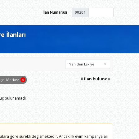
İlan Numarası
00201
 İlanları
Yeniden Eskiye
0 ilan bulundu.
İlçe: Merkez
nuç bulunamadı.
lara gore surekli degismektedir. Ancak ilk evim kampanyalari