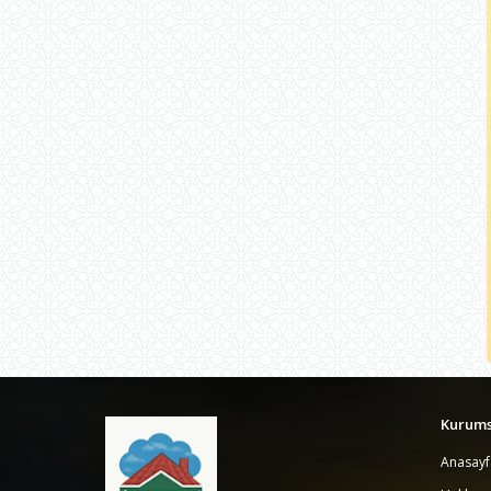
Kurums
Anasayf