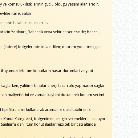
 ve komsuluk iliskilerinin guclu oldugu yasam alanlaridir.
vliler icin idealdir.
enis ve ferah seceneklerdir.
 icin Yesilyurt, Bahcecik veya sehir ceperlerinde; bahceli,
li (İndere) bolgelerinde insa edilen; deprem yonetmeligine
rtfoyumuzdeki tum konutlarin hasar durumlari ve yapi
saglarken, yalitimli binalar enerji tasarrufu yapmanizi saglar.
Ulasim maliyetlerini ve zaman kaybini dusunerek konum secimi
ipi filtrelerini kullanarak aramanizi daraltabilirsiniz.
ak Konut Kategorisi, bolgenin en zengin seceneklerini sunuyor.
nliurfa dahil tum konut ilanlarimizi tek bir cati altinda