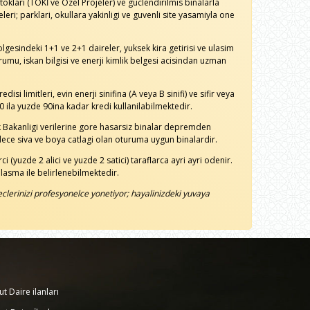
klari (TOKİ ve Ozel Projeler) ve guclendirilmis binalarla
leri; parklari, okullara yakinligi ve guvenli site yasamiyla one
lgesindeki 1+1 ve 2+1 daireler, yuksek kira getirisi ve ulasim
rumu, iskan bilgisi ve enerji kimlik belgesi acisindan uzman
isi limitleri, evin enerji sinifina (A veya B sinifi) ve sifir veya
 ila yuzde 90ina kadar kredi kullanilabilmektedir.
k Bakanligi verilerine gore hasarsiz binalar depremden
adece siva ve boya catlagi olan oturuma uygun binalardir.
 (yuzde 2 alici ve yuzde 2 satici) taraflarca ayri ayri odenir.
asma ile belirlenebilmektedir.
eclerinizi profesyonelce yonetiyor; hayalinizdeki yuvaya
ut Daire ilanları