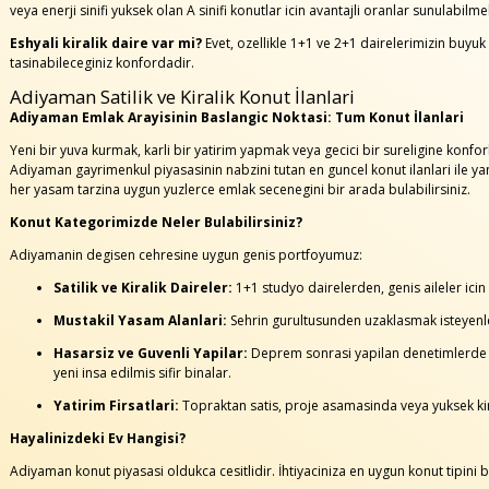
veya enerji sinifi yuksek olan A sinifi konutlar icin avantajli oranlar sunulabilme
Eshyali kiralik daire var mi?
Evet, ozellikle 1+1 ve 2+1 dairelerimizin buyuk 
tasinabileceginiz konfordadir.
Adiyaman Satilik ve Kiralik Konut İlanlari
Adiyaman Emlak Arayisinin Baslangic Noktasi: Tum Konut İlanlari
Yeni bir yuva kurmak, karli bir yatirim yapmak veya gecici bir sureligine konforl
Adiyaman gayrimenkul piyasasinin nabzini tutan en guncel konut ilanlari ile y
her yasam tarzina uygun yuzlerce emlak secenegini bir arada bulabilirsiniz.
Konut Kategorimizde Neler Bulabilirsiniz?
Adiyamanin degisen cehresine uygun genis portfoyumuz:
Satilik ve Kiralik Daireler:
1+1 studyo dairelerden, genis aileler icin
Mustakil Yasam Alanlari:
Sehrin gurultusunden uzaklasmak isteyenler i
Hasarsiz ve Guvenli Yapilar:
Deprem sonrasi yapilan denetimlerde g
yeni insa edilmis sifir binalar.
Yatirim Firsatlari:
Topraktan satis, proje asamasinda veya yuksek kira
Hayalinizdeki Ev Hangisi?
Adiyaman konut piyasasi oldukca cesitlidir. İhtiyaciniza en uygun konut tipini b