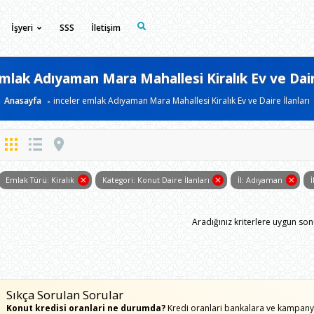
İşyeri
SSS
İletişim
emlak Adıyaman Mara Mahallesi Kiralık Ev ve Daire
Anasayfa
inceler emlak Adıyaman Mara Mahallesi Kiralık Ev ve Daire İlanları
Emlak Türü: Kiralık
Kategori: Konut Daire İlanları
İl: Adıyaman
Aradığınız kriterlere uygun so
Sıkça Sorulan Sorular
Konut kredisi oranlari ne durumda?
Kredi oranlari bankalara ve kampanya