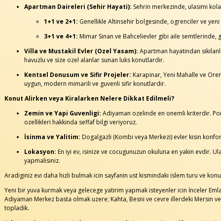
Apartman Daireleri (Sehir Hayati):
Sehrin merkezinde, ulasimi kolay
1+1 ve 2+1:
Genellikle Altinsehir bolgesinde, ogrenciler ve yeni e
3+1 ve 4+1:
Mimar Sinan ve Bahcelievler gibi aile semtlerinde, g
Villa ve Mustakil Evler (Ozel Yasam):
Apartman hayatindan sikilanlar
havuzlu ve size ozel alanlar sunan luks konutlardir.
Kentsel Donusum ve Sifir Projeler:
Karapinar, Yeni Mahalle ve Oren
uygun, modern mimarili ve guvenli sifir konutlardir.
Konut Alirken veya Kiralarken Nelere Dikkat Edilmeli?
Zemin ve Yapi Guvenligi:
Adiyaman ozelinde en onemli kriterdir. Po
ozellikleri hakkinda seffaf bilgi veriyoruz.
İsinma ve Yalitim:
Dogalgazli (Kombi veya Merkezi) evler kisin konfor 
Lokasyon:
En iyi ev, isinize ve cocugunuzun okuluna en yakin evdir. 
yapmalisiniz.
Aradiginiz evi daha hizli bulmak icin sayfanin ust kismindaki islem turu ve konut t
Yeni bir yuva kurmak veya gelecege yatirim yapmak isteyenler icin İnceler Eml
Adiyaman Merkez basta olmak uzere; Kahta, Besni ve cevre illerdeki Mersin ve Sa
topladik.