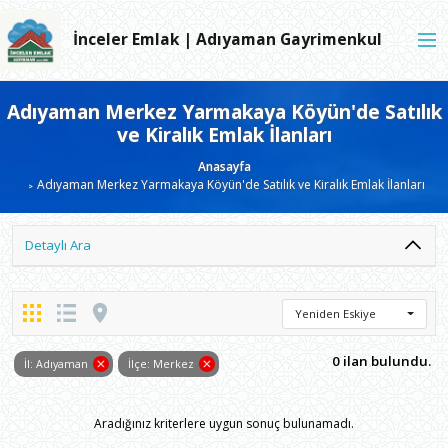
İnceler Emlak | Adıyaman Gayrimenkul
Adıyaman Merkez Yarmakaya Köyün'de Satılık
ve Kiralık Emlak İlanları
Anasayfa
Adıyaman Merkez Yarmakaya Köyün'de Satılık ve Kiralık Emlak İlanları
Detaylı Ara
Yeniden Eskiye
0 ilan bulundu.
İl: Adıyaman
İlçe: Merkez
Aradığınız kriterlere uygun sonuç bulunamadı.