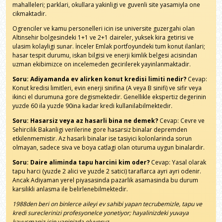
mahalleleri; parklari, okullara yakinligi ve guvenli site yasamiyla one
cikmaktadir.
Ogrenciler ve kamu personelleri icin ise universite guzergahi olan
Altinsehir bolgesindeki 1+1 ve 2+1 daireler, yuksek kira getirisi ve
ulasim kolayligi sunar. İnceler Emlak portfoyundeki tum konut ilanlari;
hasar tespit durumu, iskan bilgisi ve enerji kimlik belgesi acisindan
uzman ekibimizce on incelemeden gecirilerek yayinlanmaktadir.
Soru: Adiyamanda ev alirken konut kredisi limiti nedir?
Cevap:
Konut kredisi limitleri, evin enerji sinifina (A veya B sinifi) ve sifir veya
ikinci el durumuna gore degismektedir. Genellikle ekspertiz degerinin
yuzde 60 ila yuzde 90ina kadar kredi kullanilabilmektedir.
Soru: Hasarsiz veya az hasarli bina ne demek?
Cevap: Cevre ve
Sehircilik Bakanligi verilerine gore hasarsiz binalar depremden
etkilenmemistir. Az hasarli binalar ise tasiyici kolonlarinda sorun
olmayan, sadece siva ve boya catlagi olan oturuma uygun binalardir.
Soru: Daire aliminda tapu harcini kim oder?
Cevap: Yasal olarak
tapu harci (yuzde 2 alici ve yuzde 2 satici) taraflarca ayri ayri odenir.
Ancak Adiyaman yerel piyasasinda pazarlik asamasinda bu durum
karsilikli anlasma ile belirlenebilmektedir.
1988den beri on binlerce aileyi ev sahibi yapan tecrubemizle, tapu ve
kredi sureclerinizi profesyonelce yonetiyor; hayalinizdeki yuvaya
kavusmaniz icin yaninizda oluyoruz.