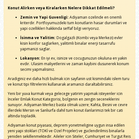
Konut Alirken veya Kiralarken Nelere Dikkat Edilmeli?
Zemin ve Yapi Guvenligi:
Adiyaman ozelinde en onemli
kriterdir. Portfoyumuzdeki tum konutlarin hasar durumlari ve
yapi ozellikleri hakkinda seffaf bilgi veriyoruz.
İsinma ve Yalitim:
Dogalgazli (Kombi veya Merkezi) evler
kisin konfor saglarken, yalitimli binalar enerji tasarrufu
yapmanizi saglar.
Lokasyon:
En iyi ev, isinize ve cocugunuzun okuluna en yakin
evdir. Ulasim maliyetlerini ve zaman kaybini dusunerek konum
secimi yapmalisiniz.
Aradiginiz evi daha hizli bulmak icin sayfanin ust kismindaki islem turu
ve konut tipi filtrelerini kullanarak aramanizi daraltabilirsiniz.
Yeni bir yuva kurmak veya gelecege yatirim yapmak isteyenler icin
İnceler Emlak Konut Kategorisi, bolgenin en zengin seceneklerini
sunuyor. Adiyaman Merkez basta olmak uzere; Kahta, Besni ve cevre
illerdeki Mersin ve Sanliurfa dahil tum konut ilanlarimizi tek bir cati
altinda topladik.
Adiyaman konut piyasasi, deprem yonetmeligine uygun insa edilen
yeni yapi stoklari (TOKİ ve Ozel Projeler) ve guclendirilmis binalarla
yeniden sekillenmektedir. Aileler icin Siteler, Cumhuriyet ve Turgut Reis