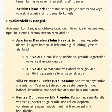
tamamlanmis veya yeni insa edilmis sifir binalar.
Yatirim Firsatlari:
Topraktan satis, proje asamasinda veya
yuksek kira getirili amortismanlik konutlar.
Hayalinizdeki Ev Hangisi?
Adiyaman konut piyasasi oldukca cesitlidir. İhtiyaciniza en uygun konut
tipini belirlemek, arama surecinizi hizlandirir:
Apartman Daireleri (Sehir Hayati):
Sehrin merkezinde,
ulasimi kolay ve komsuluk iliskilerinin guclu oldugu yasam
alanlaridir.
1+1 ve 2+1:
Genellikle Altinsehir bolgesinde, ogrenciler
ve yeni evliler icin idealdir.
3+1 ve 4+1:
Mimar Sinan ve Bahcelievler gibi aile
semtlerinde, genis ve ferah seceneklerdir.
Villa ve Mustakil Evler (Ozel Yasam):
Apartman hayatindan
sikilanlar icin Yesilyurt, Bahcecik veya sehir ceperlerinde;
bahceli, havuzlu ve size ozel alanlar sunan luks konutlardir.
Kentsel Donusum ve Sifir Projeler:
Karapinar, Yeni Mahalle
ve Orenli (İndere) bolgelerinde insa edilen; deprem
yonetmeligine uygun, modern mimarili ve guvenli sifir
konutlardir.