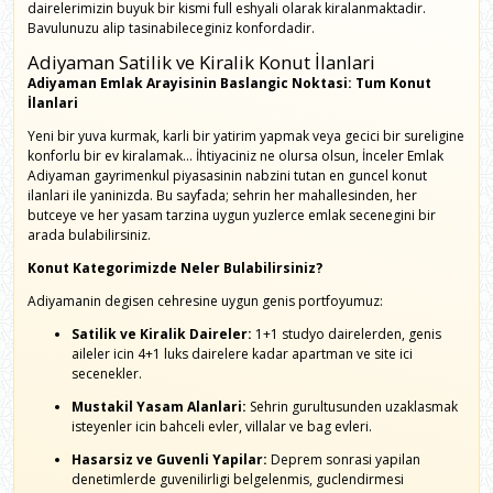
dairelerimizin buyuk bir kismi full eshyali olarak kiralanmaktadir.
Bavulunuzu alip tasinabileceginiz konfordadir.
Adiyaman Satilik ve Kiralik Konut İlanlari
Adiyaman Emlak Arayisinin Baslangic Noktasi: Tum Konut
İlanlari
Yeni bir yuva kurmak, karli bir yatirim yapmak veya gecici bir sureligine
konforlu bir ev kiralamak... İhtiyaciniz ne olursa olsun, İnceler Emlak
Adiyaman gayrimenkul piyasasinin nabzini tutan en guncel konut
ilanlari ile yaninizda. Bu sayfada; sehrin her mahallesinden, her
butceye ve her yasam tarzina uygun yuzlerce emlak secenegini bir
arada bulabilirsiniz.
Konut Kategorimizde Neler Bulabilirsiniz?
Adiyamanin degisen cehresine uygun genis portfoyumuz:
Satilik ve Kiralik Daireler:
1+1 studyo dairelerden, genis
aileler icin 4+1 luks dairelere kadar apartman ve site ici
secenekler.
Mustakil Yasam Alanlari:
Sehrin gurultusunden uzaklasmak
isteyenler icin bahceli evler, villalar ve bag evleri.
Hasarsiz ve Guvenli Yapilar:
Deprem sonrasi yapilan
denetimlerde guvenilirligi belgelenmis, guclendirmesi