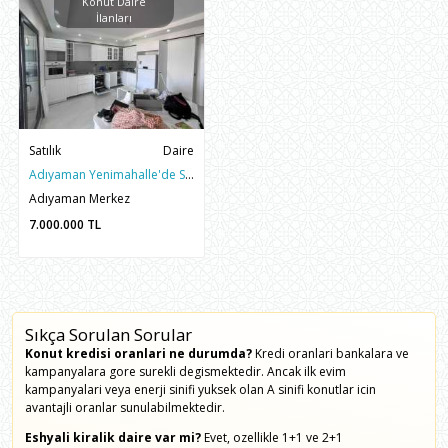
Konut Daire
İlanları
Satılık
Daire
Adıyaman Yenimahalle'de Satılık 191m2 3+1 Sıfır Site İçi Daire
Adıyaman Merkez
7.000.000
TL
Sıkça Sorulan Sorular
Konut kredisi oranlari ne durumda?
Kredi oranlari bankalara ve
kampanyalara gore surekli degismektedir. Ancak ilk evim
kampanyalari veya enerji sinifi yuksek olan A sinifi konutlar icin
avantajli oranlar sunulabilmektedir.
Eshyali kiralik daire var mi?
Evet, ozellikle 1+1 ve 2+1