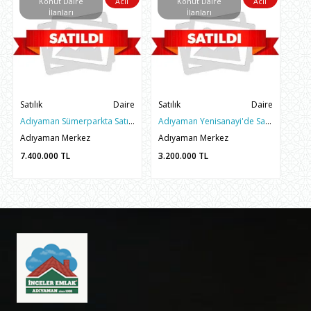
Konut Daire
Acil
Konut Daire
Acil
İlanları
İlanları
Satılık
Daire
Satılık
Daire
Adıyaman Sümerparkta Satılık 4+1 185 M2 Sıfır Yerinde Dönüşüm Mükemmel Daire
Adıyaman Yenisanayi'de Satılık AVM Civarı 3+1 Geniş ve Ferah Yerinde Dönüşüm Hissesi
Adıyaman Merkez
Adıyaman Merkez
7.400.000
TL
3.200.000
TL