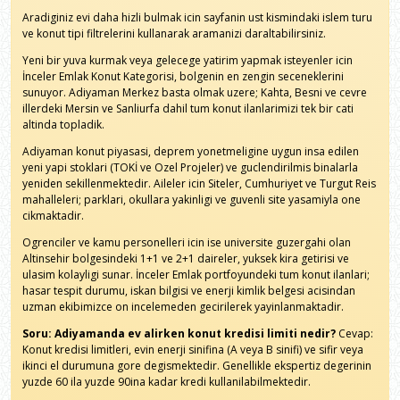
Aradiginiz evi daha hizli bulmak icin sayfanin ust kismindaki islem turu
ve konut tipi filtrelerini kullanarak aramanizi daraltabilirsiniz.
Yeni bir yuva kurmak veya gelecege yatirim yapmak isteyenler icin
İnceler Emlak Konut Kategorisi, bolgenin en zengin seceneklerini
sunuyor. Adiyaman Merkez basta olmak uzere; Kahta, Besni ve cevre
illerdeki Mersin ve Sanliurfa dahil tum konut ilanlarimizi tek bir cati
altinda topladik.
Adiyaman konut piyasasi, deprem yonetmeligine uygun insa edilen
yeni yapi stoklari (TOKİ ve Ozel Projeler) ve guclendirilmis binalarla
yeniden sekillenmektedir. Aileler icin Siteler, Cumhuriyet ve Turgut Reis
mahalleleri; parklari, okullara yakinligi ve guvenli site yasamiyla one
cikmaktadir.
Ogrenciler ve kamu personelleri icin ise universite guzergahi olan
Altinsehir bolgesindeki 1+1 ve 2+1 daireler, yuksek kira getirisi ve
ulasim kolayligi sunar. İnceler Emlak portfoyundeki tum konut ilanlari;
hasar tespit durumu, iskan bilgisi ve enerji kimlik belgesi acisindan
uzman ekibimizce on incelemeden gecirilerek yayinlanmaktadir.
Soru: Adiyamanda ev alirken konut kredisi limiti nedir?
Cevap:
Konut kredisi limitleri, evin enerji sinifina (A veya B sinifi) ve sifir veya
ikinci el durumuna gore degismektedir. Genellikle ekspertiz degerinin
yuzde 60 ila yuzde 90ina kadar kredi kullanilabilmektedir.