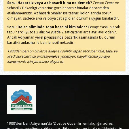
Soru: Hasarsiz veya az hasarli bina ne demek?
Cevap: Cevre ve
Sehircilik Bakanligi verilerine gore hasarsiz binalar depremden
etkilenmemistir. Az hasarli binalar ise tasiyici kolonlarinda sorun
olmayan, sadece siva ve boya catlagi olan oturuma uygun binalardir.
Soru: Daire aliminda tapu harcini kim oder?
Cevap: Yasal olarak
tapu harci (yuzde 2 alici ve yuzde 2 satici) taraflarca ayri ayri odenir.
Ancak Adiyaman yerel piyasasinda pazarlik asamasinda bu durum
karsilikli anlasma ile belirlenebilmektedir.
1988den beri on binlerce aileyi ev sahibi yapan tecrubemizle, tapu ve
kredi sureclerinizi profesyonelce yonetiyor; hayalinizdeki yuvaya
kavusmaniz icin yaninizda oluyoruz.
1988'den beri Adıyaman'da 'Dost ve Güvenilir' emlakçılığın adresi.
Adıyaman genelinde satılık daire, dükkan, arsa ve kiralık mülkleriniz için