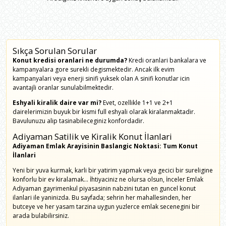
Sıkça Sorulan Sorular
Konut kredisi oranlari ne durumda?
Kredi oranlari bankalara ve
kampanyalara gore surekli degismektedir. Ancak ilk evim
kampanyalari veya enerji sinifi yuksek olan A sinifi konutlar icin
avantajli oranlar sunulabilmektedir.
Eshyali kiralik daire var mi?
Evet, ozellikle 1+1 ve 2+1
dairelerimizin buyuk bir kismi full eshyali olarak kiralanmaktadir.
Bavulunuzu alip tasinabileceginiz konfordadir.
Adiyaman Satilik ve Kiralik Konut İlanlari
Adiyaman Emlak Arayisinin Baslangic Noktasi: Tum Konut
İlanlari
Yeni bir yuva kurmak, karli bir yatirim yapmak veya gecici bir sureligine
konforlu bir ev kiralamak... İhtiyaciniz ne olursa olsun, İnceler Emlak
Adiyaman gayrimenkul piyasasinin nabzini tutan en guncel konut
ilanlari ile yaninizda. Bu sayfada; sehrin her mahallesinden, her
butceye ve her yasam tarzina uygun yuzlerce emlak secenegini bir
arada bulabilirsiniz.