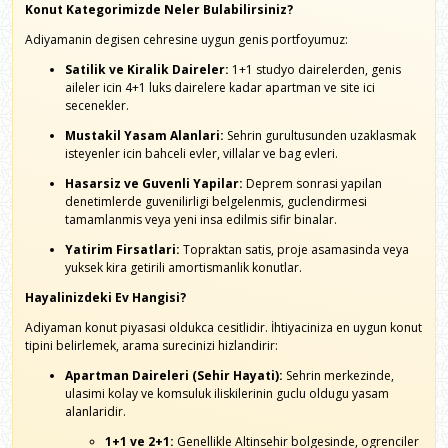
Konut Kategorimizde Neler Bulabilirsiniz?
Adiyamanin degisen cehresine uygun genis portfoyumuz:
Satilik ve Kiralik Daireler:
1+1 studyo dairelerden, genis
aileler icin 4+1 luks dairelere kadar apartman ve site ici
secenekler.
Mustakil Yasam Alanlari:
Sehrin gurultusunden uzaklasmak
isteyenler icin bahceli evler, villalar ve bag evleri.
Hasarsiz ve Guvenli Yapilar:
Deprem sonrasi yapilan
denetimlerde guvenilirligi belgelenmis, guclendirmesi
tamamlanmis veya yeni insa edilmis sifir binalar.
Yatirim Firsatlari:
Topraktan satis, proje asamasinda veya
yuksek kira getirili amortismanlik konutlar.
Hayalinizdeki Ev Hangisi?
Adiyaman konut piyasasi oldukca cesitlidir. İhtiyaciniza en uygun konut
tipini belirlemek, arama surecinizi hizlandirir:
Apartman Daireleri (Sehir Hayati):
Sehrin merkezinde,
ulasimi kolay ve komsuluk iliskilerinin guclu oldugu yasam
alanlaridir.
1+1 ve 2+1:
Genellikle Altinsehir bolgesinde, ogrenciler