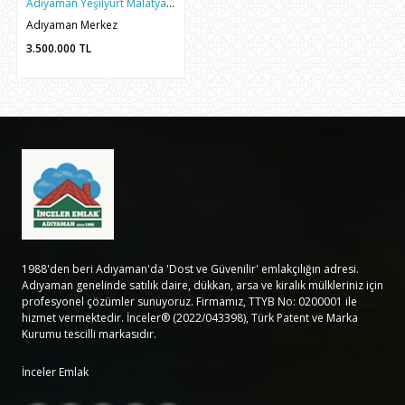
Adıyaman Yeşilyurt Malatya Cad. Satılık 3+1 155m2 Daire
Adıyaman Merkez
3.500.000
TL
1988'den beri Adıyaman'da 'Dost ve Güvenilir' emlakçılığın adresi.
Adıyaman genelinde satılık daire, dükkan, arsa ve kiralık mülkleriniz için
profesyonel çözümler sunuyoruz. Firmamız, TTYB No: 0200001 ile
hizmet vermektedir. İnceler® (2022/043398), Türk Patent ve Marka
Kurumu tescilli markasıdır.
İnceler Emlak