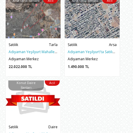
Arsa Tarla İlanları
Acil
Arsa Tarla İlanları
Acil
Satılık
Tarla
Satılık
Arsa
Adıyaman Yeşilyurt Mahallesinde Malatya Cad Güneyinde Tarla
Adıyaman Yeşilyurt'ta Satılık 250m2 Hesaplı Arsa
Adıyaman Merkez
Adıyaman Merkez
22.022.000
TL
1.490.000
TL
Konut Daire
Acil
İlanları
Satılık
Daire