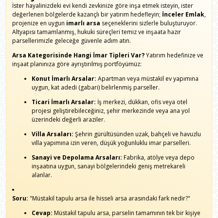
İster hayalinizdeki evi kendi zevkinize göre inşa etmek isteyin, ister
değerlenen bölgelerde kazançlı bir yatırım hedefleyin;
İnceler Emlak
,
projenize en uygun
imarlı arsa
seçeneklerini sizlerle buluşturuyor.
Altyapısı tamamlanmış, hukuki süreçleri temiz ve inşaata hazır
parsellerimizle geleceğe güvenle adım atın.
Arsa Kategorisinde Hangi İmar Tipleri Var?
Yatırım hedefinize ve
inşaat planınıza göre ayrıştırılmış portföyümüz:
Konut İmarlı Arsalar:
Apartman veya müstakil ev yapımına
uygun, kat adedi (gabari) belirlenmiş parseller.
Ticari İmarlı Arsalar:
İş merkezi, dükkan, ofis veya otel
projesi geliştirebileceğiniz, şehir merkezinde veya ana yol
üzerindeki değerli araziler.
Villa Arsaları:
Şehrin gürültüsünden uzak, bahçeli ve havuzlu
villa yapımına izin veren, düşük yoğunluklu imar parselleri.
Sanayi ve Depolama Arsaları:
Fabrika, atölye veya depo
inşaatına uygun, sanayi bölgelerindeki geniş metrekareli
alanlar.
Soru:
"Müstakil tapulu arsa ile hisseli arsa arasındaki fark nedir?"
Cevap:
Müstakil tapulu arsa, parselin tamamının tek bir kişiye