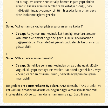
ait olduğu ve üzerine ruhsat alıp hemen inşaat yapılabilen
arsadır. Hisseli arsa ise birden fazla ortağın olduğu, paylı
mülkiyettir; inşaat yapmak için tüm hissedarların onayı veya
ifraz (bölünme) işlemi gerekir.
Soru:
"Adıyaman'da kat karşılığı arsa oranları ne kadar?"
Cevap:
Adıyaman merkezinde kat karşılığı oranları, arsanın
konumuna ve emsal değerine göre %30 ile %50 arasında
değişmektedir. Ticari değeri yüksek caddelerde bu oran artış
gösterebilir.
Soru:
"Villa imarlı arsa ne demek?"
Cevap:
Genellikle şehir merkezinden biraz daha uzak, düşük
yoğunluklu yapılaşmaya izin verilen, kat adedi (genellikle 2 veya
2.5 kat) ve taban oturumu sınırlı, bahçeli ev yapımına uygun
imar tipidir.
Bölgedeki
arsa metrekare fiyatları
, KAKS (Emsal) / TAKS oranları ve
kat karşılığı fırsatlar hakkında en doğru bilgiyi almak için ilanlarımızı
inceleyebilir, bölge uzmanı danışmanlarımızla görüşebilirsiniz.