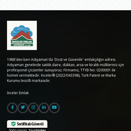
1988'den beri Adıyaman'da 'Dost ve Güvenilir' emlakçılığın adresi.
Adıyaman genelinde satılık daire, dükkan, arsa ve kiralık mülkleriniz için
profesyonel çözümler sunuyoruz. Firmamız, TTYB No: 0200001 ile
hizmet vermektedir. İnceler® (2022/043398), Türk Patent ve Marka
Kurumu tescilli markasıdır.
İnceler Emlak
Sertifikalı Güvenli
Doğrulayan:
Trustindex