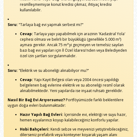
resmîleşmemişse konut kredisi çıkmaz, ihtiyaç kredisi
kullanılabilir.
Soru:
"Tarlaya bağ evi yapmak serbest mi?"
Cevap:
Tarlaya yapı yapabilmek için arazinin 'Kadastral Yola'
cephesi olması ve belirli bir büyüklüğü (genellikle 5.000 m²)
aşması gerekir. Ancak 75 m²'yi geçmeyen ve temelsiz sayılan
bazı bağ evi yapıları için İl Özel İdaresi'nden veya Belediyeden
özel izin şartları sorgulanmalıdır.
Soru:
"Elektrik ve su aboneliği alınabiliyor mu?"
Cevap:
Yapı Kayıt Belgesi olan veya 2004 öncesi yapıldığı
belgelenen bağ evlerine elektrik ve su aboneliği resmî olarak
alınabilmektedir. Yeni yapılarda ise inşaat ruhsatı gereklidir.
Nasıl Bir Bağ Evi Arıyorsunuz?
Portföyümüzde farklı beklentilere
uygun doğa evleri bulunmaktadır:
Hazır Yapılı Bağ Evleri:
İçerisinde evi, elektriği ve suyu hazır,
hemen eşyalarınızı koyup kalabileceğiniz konforlu yapılar.
Hobi Bahçeleri:
Kendi sebze ve meyvenizi yetiştirebileceğiniz,
dilerseniz prefabrik veya konteyner koyarak yaşam alanı