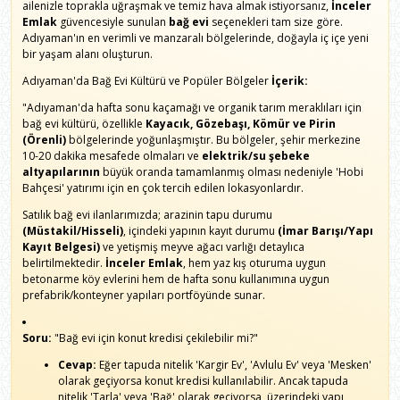
ailenizle toprakla uğraşmak ve temiz hava almak istiyorsanız,
İnceler
Emlak
güvencesiyle sunulan
bağ evi
seçenekleri tam size göre.
Adıyaman'ın en verimli ve manzaralı bölgelerinde, doğayla iç içe yeni
bir yaşam alanı oluşturun.
Adıyaman'da Bağ Evi Kültürü ve Popüler Bölgeler
İçerik:
"Adıyaman'da hafta sonu kaçamağı ve organik tarım meraklıları için
bağ evi kültürü, özellikle
Kayacık, Gözebaşı, Kömür ve Pirin
(Örenli)
bölgelerinde yoğunlaşmıştır. Bu bölgeler, şehir merkezine
10-20 dakika mesafede olmaları ve
elektrik/su şebeke
altyapılarının
büyük oranda tamamlanmış olması nedeniyle 'Hobi
Bahçesi' yatırımı için en çok tercih edilen lokasyonlardır.
Satılık bağ evi ilanlarımızda; arazinin tapu durumu
(Müstakil/Hisseli)
, içindeki yapının kayıt durumu
(İmar Barışı/Yapı
Kayıt Belgesi)
ve yetişmiş meyve ağacı varlığı detaylıca
belirtilmektedir.
İnceler Emlak
, hem yaz kış oturuma uygun
betonarme köy evlerini hem de hafta sonu kullanımına uygun
prefabrik/konteyner yapıları portföyünde sunar.
Soru:
"Bağ evi için konut kredisi çekilebilir mi?"
Cevap:
Eğer tapuda nitelik 'Kargir Ev', 'Avlulu Ev' veya 'Mesken'
olarak geçiyorsa konut kredisi kullanılabilir. Ancak tapuda
nitelik 'Tarla' veya 'Bağ' olarak geçiyorsa, üzerindeki yapı