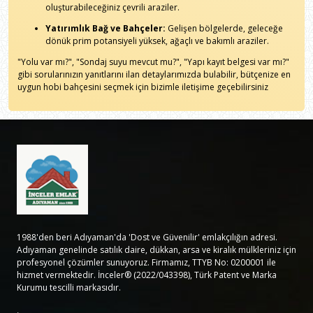
oluşturabileceğiniz çevrili araziler.
Yatırımlık Bağ ve Bahçeler:
Gelişen bölgelerde, geleceğe
dönük prim potansiyeli yüksek, ağaçlı ve bakımlı araziler.
"Yolu var mı?", "Sondaj suyu mevcut mu?", "Yapı kayıt belgesi var mı?"
gibi sorularınızın yanıtlarını ilan detaylarımızda bulabilir, bütçenize en
uygun hobi bahçesini seçmek için bizimle iletişime geçebilirsiniz
1988'den beri Adıyaman'da 'Dost ve Güvenilir' emlakçılığın adresi.
Adıyaman genelinde satılık daire, dükkan, arsa ve kiralık mülkleriniz için
profesyonel çözümler sunuyoruz. Firmamız, TTYB No: 0200001 ile
hizmet vermektedir. İnceler® (2022/043398), Türk Patent ve Marka
Kurumu tescilli markasıdır.