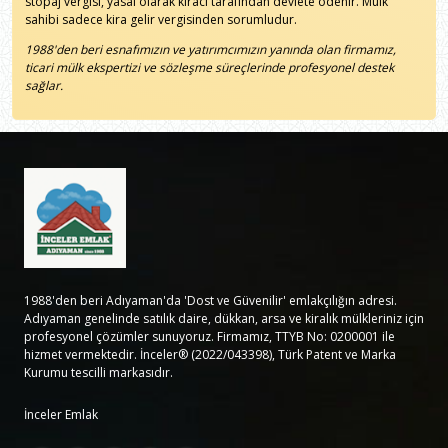
stopaj vergisi, yasal olarak kiracı tarafından devlete ödenir. Mülk
sahibi sadece kira gelir vergisinden sorumludur.
1988'den beri esnafımızın ve yatırımcımızın yanında olan firmamız,
ticari mülk ekspertizi ve sözleşme süreçlerinde profesyonel destek
sağlar.
1988'den beri Adıyaman'da 'Dost ve Güvenilir' emlakçılığın adresi.
Adıyaman genelinde satılık daire, dükkan, arsa ve kiralık mülkleriniz için
profesyonel çözümler sunuyoruz. Firmamız, TTYB No: 0200001 ile
hizmet vermektedir. İnceler® (2022/043398), Türk Patent ve Marka
Kurumu tescilli markasıdır.
İnceler Emlak