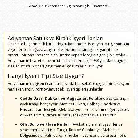
Aradığınız kriterlere uygun sonuç bulunamadı.
Adıyaman Satılık ve Kiralık İşyeri İlanları
Ticarette başarının ilk kuralı doğru konumdur. İster yeni bir girişim için
vizyoner bir mağaza arayın, ister kurumsal kimliğinizi yansıtacak
prestijli bir ofis, isterseniz de üretim yapabileceğiniz geniş bir atölye...
Adıyaman'ın ticaret nabzını tutan İnceler Emlak, 1988 yılından bugüne
size en stratejik ticari gayrimenkul çözümlerini sunuyor.
Hangi İşyeri Tipi Size Uygun?
Adıyaman'ın değişen ticari haritasında her sektöre uygun bir lokasyon
mutlaka vardır. Portföyümüzdeki işyeri tipleri şunlardır:
Cadde Üzeri Dükkan ve Mağazalar:
Perakende sektörü için
ayak trafiği her şeydir. Atatürk Bulvarı, Gölbaşı Caddesi ve
Hastane Caddesi gibi işlek lokasyonlardaki vitrin değeri yüksek
dükkanlarımız, cironuzu katlayacak potansiyele sahiptir.
Ofis, Büro ve Plaza Katları:
Avukatlar, mali müşavirler ve
şirket merkezleri için Turgut Reis ve Cumhuriyet Mahallesi
bölgesindeki (Valilik civarı) modern, asansörlü ve prestijli ofis