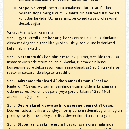
Stopaj ve Vergi:
İşyeri kiralamalarında kiracı tarafından
ödenen stopaj vergisi ve mülk sahibi için gelir vergisi süreçleri
konuttan farklıdır. Uzmanlarımız bu konuda size profesyonel
destek sağlar.
Sıkça Sorulan Sorular
Soru: İşyeri kredisi ne kadar çıkar?
Cevap: Ticari mülk alımlarında,
ekspertiz değerinin genellikle yüzde 50 ile yüzde 75'ine kadar kredi
kullanılabilmektedir.
Soru: Natamam dükkan alınır mı?
Cevap: Evet, özellikle ileri kaba
inşaat seviyesinde teslim edilen dükkanlar, işletmecinin kendi
konseptine göre dekorasyon yapmasına olanak sağladığı için kafe ve
restoran sektöründe sıkça tercih edilir.
Soru: Adıyaman'da ticari dükkan amortisman süresi ne
kadardır?
Cevap: Adıyaman genelinde ticari mülklerin kendini geri
ödeme süresi, konuma ve şerefiyeye göre ortalama 12 ile 16 yıl
arasında değişmektedir.
Soru: Devren kiralık veya satılık işyeri ne demektir?
Cevap:
Devren ifadesi, halihazırda işleyen bir işletmenin demirbaşları, müşteri
portföyü ve işletme hakkıyla birlikte devredilmesi anlamına gelir.
Soru: Stopaj vergisi kime aittir?
Cevap: İşyeri kiralamalarında