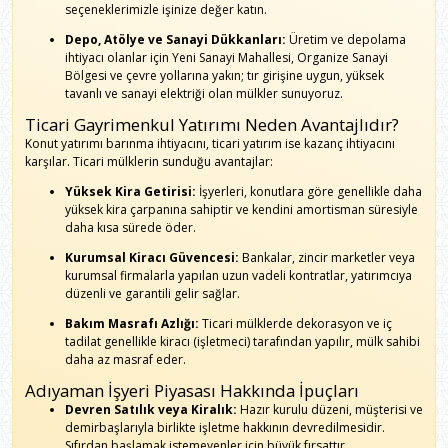
seçeneklerimizle işinize değer katın.
Depo, Atölye ve Sanayi Dükkanları:
Üretim ve depolama
ihtiyacı olanlar için Yeni Sanayi Mahallesi, Organize Sanayi
Bölgesi ve çevre yollarına yakın; tır girişine uygun, yüksek
tavanlı ve sanayi elektriği olan mülkler sunuyoruz.
Ticari Gayrimenkul Yatırımı Neden Avantajlıdır?
Konut yatırımı barınma ihtiyacını, ticari yatırım ise kazanç ihtiyacını
karşılar. Ticari mülklerin sunduğu avantajlar:
Yüksek Kira Getirisi:
İşyerleri, konutlara göre genellikle daha
yüksek kira çarpanına sahiptir ve kendini amortisman süresiyle
daha kısa sürede öder.
Kurumsal Kiracı Güvencesi:
Bankalar, zincir marketler veya
kurumsal firmalarla yapılan uzun vadeli kontratlar, yatırımcıya
düzenli ve garantili gelir sağlar.
Bakım Masrafı Azlığı:
Ticari mülklerde dekorasyon ve iç
tadilat genellikle kiracı (işletmeci) tarafından yapılır, mülk sahibi
daha az masraf eder.
Adıyaman İşyeri Piyasası Hakkında İpuçları
Devren Satılık veya Kiralık:
Hazır kurulu düzeni, müşterisi ve
demirbaşlarıyla birlikte işletme hakkının devredilmesidir.
Sıfırdan başlamak istemeyenler için büyük fırsattır.