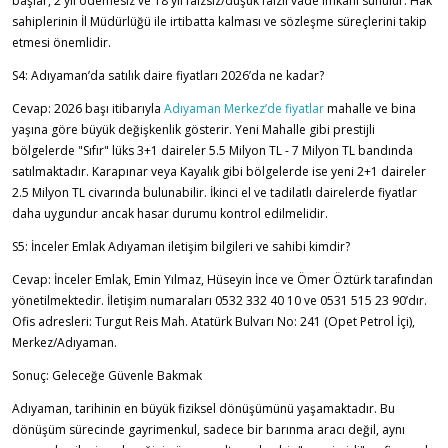
başlar, 2 yıl ödemesiz ve 18 yıl faizsiz/düşük faizli vade imkanı sunulur. Hak
sahiplerinin İl Müdürlüğü ile irtibatta kalması ve sözleşme süreçlerini takip
etmesi önemlidir.
S4: Adıyaman’da satılık daire fiyatları 2026’da ne kadar?
Cevap: 2026 başı itibarıyla
Adıyaman Merkez’de fiyatlar
mahalle ve bina
yaşına göre büyük değişkenlik gösterir. Yeni Mahalle gibi prestijli
bölgelerde "Sıfır" lüks 3+1 daireler 5.5 Milyon TL - 7 Milyon TL bandında
satılmaktadır. Karapınar veya Kayalık gibi bölgelerde ise yeni 2+1 daireler
2.5 Milyon TL civarında bulunabilir. İkinci el ve tadilatlı dairelerde fiyatlar
daha uygundur ancak hasar durumu kontrol edilmelidir.
S5: İnceler Emlak Adıyaman iletişim bilgileri ve sahibi kimdir?
Cevap: İnceler Emlak, Emin Yılmaz, Hüseyin İnce ve Ömer Öztürk tarafından
yönetilmektedir. İletişim numaraları 0532 332 40 10 ve 0531 515 23 90’dır.
Ofis adresleri: Turgut Reis Mah. Atatürk Bulvarı No: 241 (Opet Petrol İçi),
Merkez/Adıyaman.
Sonuç: Geleceğe Güvenle Bakmak
Adıyaman, tarihinin en büyük fiziksel dönüşümünü yaşamaktadır. Bu
dönüşüm sürecinde gayrimenkul, sadece bir barınma aracı değil, aynı