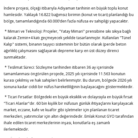
İndere projesi, ölçeği itibarıyla Adıyaman tarihinin en büyük toplu konut
hamlesidir. Yaklaşık 16.822 bağımsız birimin (konut ve ticari) planlandığı bu
bölge, tamamlandığında 60.000’den fazla nüfusa ev sahipliği yapacaktır.
* Mimari ve Teknoloji: Projeler, "Yatay Mimari" prensibine sıkı sıkıya bağlı
kalarak Zemin+4 katı geçmeyecek şekilde tasarlanmıştır. Kullanılan "Tünel
Kalıp" sistemi, binanın taşıyıcı sisteminin bir bütün olarak (perde beton
ağırlıklı) çalışmasını sağlayarak depreme karşı en üst düzey direnci
sunmaktadır.
* Teslimat Süreci: Sözleşme tarihinden itibaren 36 ay içerisinde
tamamlanması öngörülen projede, 2025 yılı içerisinde 11.563 konutun
kurası çekilmiş ve hak sahipleri belirlenmiştir. Bu durum, bölgede 2026 yılı
sonuna kadar ciddi bir nüfus hareketliliğinin başlayacağını göstermektedir.
* Ticari Fırsatlar: Bölgedeki en büyük eksiklik ve dolayısıyla en büyük fırsat
"Ticari Alanlar"dır. 60 bin kişilik bir nüfusun günlük ihtiyaçlarını karşılayacak
market, eczane, kafe ve kuaför gibi işletmeler için planlanan ticaret
merkezleri, yatırımcılar için altın değerindedir. Emlak Konut GYO tarafından
ihale edilen ticaret merkezlerinin inşası, konutlarla eş zamanlı
ilerlemektedir.