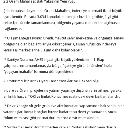
2.2 Örenli Mahallesi: Batı Yakasının Yeni Yüzü
Şehrin batısında yer alan Örenli Mahallesi, İndere’ye alternatif ikinci büyük
uydu kenttir. Burada 3.034 konutluk etabın çok hızlı bir şekilde, 1 yıl gibi
rekor bir sürede tamamlanması, bölgenin yaşama daha erken açılmasını
sağlamıştır.
* Ulaşım Entegrasyonu: Örenli, mevcut şehir merkezine ve organize sanayi
bölgesine olan bağlantılarıyla dikkat çeker. Çalışan nüfus için İndere’ye
kıyasla iş merkezlerine ulaşım daha kolay olabilir.
* Şantiye Durumu: AHES İnşaat gibi büyük yüklenicilerin 1. Etap
çalışmalarını tamamlamasıyla bölge, "şantiye görünümünden" hızla
"yaşayan mahalle" formuna dönüşmektedir.
2.3 Yatırımcı İçin Kritik Uyarı: Devir Yasakları ve Hak Sahipliği
İndere ve Örenli projelerine yatırım yapmayı düşünenlerin bilmesi gereken
en kritik husus, TOKİ ve Emlak Konut mevzuatındaki devir kısıtlamalarıdır.
* Devir Yasağı: Alt gelir grubu ve afet konutları kapsamında hak sahibi olan
vatandaşlar, konut borçları bitene kadar tapu devri yapamazlar. Ancak
"ölüm ve miras" gibi istisnai durumlarda devir mümkündür.
* Sözleşme Devri: Borç bitmeden yapılan "noter satışları" veya "harici