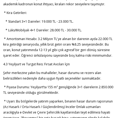
akademik kadronun konut ihtiyacı, kiraları rekor seviyelere taşımıştır.
* Kira Getirileri:
* Standart 3+1 Daireler: 19.000 TL - 23.000 TL.
* Lüks/Mobilyalı 4+1 Daireler: 28.000 TL - 30.000 TL.
* Amortisman Hesabı: 3.2 Milyon TL'ye alınan bir dairenin ayda 22.000 TL
kira getirdiği senaryoda, yıllık brüt getiri oranı %8.25 seviyesindedir. Bu
oran, konut yatırımında 12-13 yıl gibi çok agresif bir geri dönüş süresine
işaret eder. Öğrenci sirkülasyonu sayesinde boş kalma riski minimumdur.
4.3 Yeşilyurt ve Turgut Reis: Fırsat Avcıları İçin
Şehir merkezine yakın bu mahalleler, hasar durumu ve rezerv alan
belirsizlikleri nedeniyle daha uygun fiyatlı seçenekler sunmaktadır.
* Piyasa Durumu: Yeşilyurt’ta 155 m² genişliğinde 3+1 dairelerin 2.850.000
TL seviyesinde olduğu görülmektedir.
* Uyarı: Bu bölgelerde yatırım yaparken, binanın hasar durum raporunun
(Az Hasarlı / Orta Hasarlı / Güçlendirilmiş) İnceler Emlak uzmanları
aracılığıyla e-Devlet ve Çevre Şehircilik kayıtlarından teyit edilmesi hayati
önem taşır. "Boyanmış" bir orta hasarlı bina, yatırımcının elinde kalabilir.