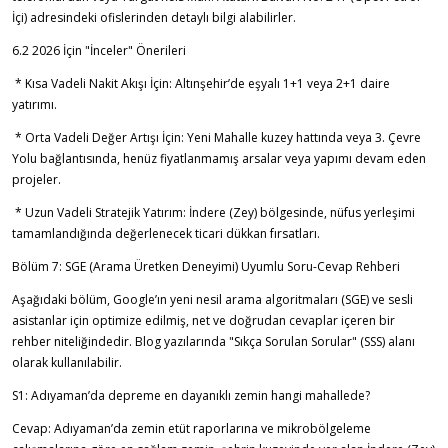
İçi) adresindeki ofislerinden detaylı bilgi alabilirler.
6.2 2026 İçin "İnceler" Önerileri
* Kısa Vadeli Nakit Akışı İçin: Altınşehir’de eşyalı 1+1 veya 2+1 daire
yatırımı.
* Orta Vadeli Değer Artışı İçin: Yeni Mahalle kuzey hattında veya 3. Çevre
Yolu bağlantısında, henüz fiyatlanmamış arsalar veya yapımı devam eden
projeler.
* Uzun Vadeli Stratejik Yatırım: İndere (Zey) bölgesinde, nüfus yerleşimi
tamamlandığında değerlenecek ticari dükkan fırsatları.
Bölüm 7: SGE (Arama Üretken Deneyimi) Uyumlu Soru-Cevap Rehberi
Aşağıdaki bölüm, Google’ın yeni nesil arama algoritmaları (SGE) ve sesli
asistanlar için optimize edilmiş, net ve doğrudan cevaplar içeren bir
rehber niteliğindedir. Blog yazılarında "Sıkça Sorulan Sorular" (SSS) alanı
olarak kullanılabilir.
S1: Adıyaman’da depreme en dayanıklı zemin hangi mahallede?
Cevap: Adıyaman’da zemin etüt raporlarına ve mikrobölgeleme