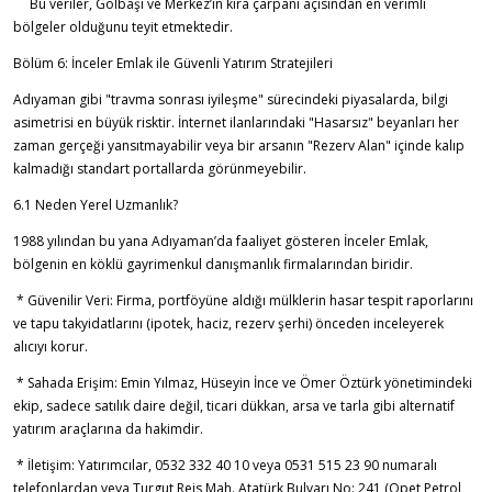
Bu veriler, Gölbaşı ve Merkez’in kira çarpanı açısından en verimli
bölgeler olduğunu teyit etmektedir.
Bölüm 6: İnceler Emlak ile Güvenli Yatırım Stratejileri
Adıyaman gibi "travma sonrası iyileşme" sürecindeki piyasalarda, bilgi
asimetrisi en büyük risktir. İnternet ilanlarındaki "Hasarsız" beyanları her
zaman gerçeği yansıtmayabilir veya bir arsanın "Rezerv Alan" içinde kalıp
kalmadığı standart portallarda görünmeyebilir.
6.1 Neden Yerel Uzmanlık?
1988 yılından bu yana Adıyaman’da faaliyet gösteren İnceler Emlak,
bölgenin en köklü gayrimenkul danışmanlık firmalarından biridir.
* Güvenilir Veri: Firma, portföyüne aldığı mülklerin hasar tespit raporlarını
ve tapu takyidatlarını (ipotek, haciz, rezerv şerhi) önceden inceleyerek
alıcıyı korur.
* Sahada Erişim: Emin Yılmaz, Hüseyin İnce ve Ömer Öztürk yönetimindeki
ekip, sadece satılık daire değil, ticari dükkan, arsa ve tarla gibi alternatif
yatırım araçlarına da hakimdir.
* İletişim: Yatırımcılar, 0532 332 40 10 veya 0531 515 23 90 numaralı
telefonlardan veya Turgut Reis Mah. Atatürk Bulvarı No: 241 (Opet Petrol