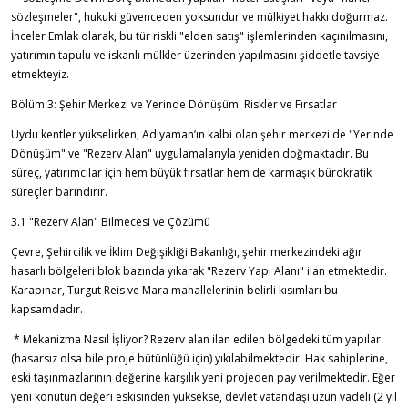
sözleşmeler", hukuki güvenceden yoksundur ve mülkiyet hakkı doğurmaz.
İnceler Emlak olarak, bu tür riskli "elden satış" işlemlerinden kaçınılmasını,
yatırımın tapulu ve iskanlı mülkler üzerinden yapılmasını şiddetle tavsiye
etmekteyiz.
Bölüm 3: Şehir Merkezi ve Yerinde Dönüşüm: Riskler ve Fırsatlar
Uydu kentler yükselirken, Adıyaman’ın kalbi olan şehir merkezi de "Yerinde
Dönüşüm" ve "Rezerv Alan" uygulamalarıyla yeniden doğmaktadır. Bu
süreç, yatırımcılar için hem büyük fırsatlar hem de karmaşık bürokratik
süreçler barındırır.
3.1 "Rezerv Alan" Bilmecesi ve Çözümü
Çevre, Şehircilik ve İklim Değişikliği Bakanlığı, şehir merkezindeki ağır
hasarlı bölgeleri blok bazında yıkarak "Rezerv Yapı Alanı" ilan etmektedir.
Karapınar, Turgut Reis ve Mara mahallelerinin belirli kısımları bu
kapsamdadır.
* Mekanizma Nasıl İşliyor? Rezerv alan ilan edilen bölgedeki tüm yapılar
(hasarsız olsa bile proje bütünlüğü için) yıkılabilmektedir. Hak sahiplerine,
eski taşınmazlarının değerine karşılık yeni projeden pay verilmektedir. Eğer
yeni konutun değeri eskisinden yüksekse, devlet vatandaşı uzun vadeli (2 yıl