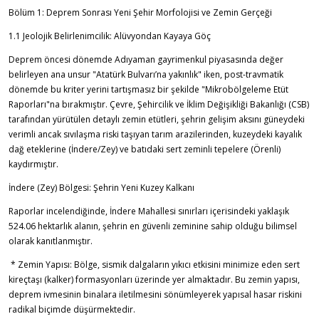
Bölüm 1: Deprem Sonrası Yeni Şehir Morfolojisi ve Zemin Gerçeği
1.1 Jeolojik Belirlenimcilik: Alüvyondan Kayaya Göç
Deprem öncesi dönemde Adıyaman gayrimenkul piyasasında değer
belirleyen ana unsur "Atatürk Bulvarı’na yakınlık" iken, post-travmatik
dönemde bu kriter yerini tartışmasız bir şekilde "Mikrobölgeleme Etüt
Raporları"na bırakmıştır. Çevre, Şehircilik ve İklim Değişikliği Bakanlığı (CSB)
tarafından yürütülen detaylı zemin etütleri, şehrin gelişim aksını güneydeki
verimli ancak sıvılaşma riski taşıyan tarım arazilerinden, kuzeydeki kayalık
dağ eteklerine (İndere/Zey) ve batıdaki sert zeminli tepelere (Örenli)
kaydırmıştır.
İndere (Zey) Bölgesi: Şehrin Yeni Kuzey Kalkanı
Raporlar incelendiğinde, İndere Mahallesi sınırları içerisindeki yaklaşık
524.06 hektarlık alanın, şehrin en güvenli zeminine sahip olduğu bilimsel
olarak kanıtlanmıştır.
* Zemin Yapısı: Bölge, sismik dalgaların yıkıcı etkisini minimize eden sert
kireçtaşı (kalker) formasyonları üzerinde yer almaktadır. Bu zemin yapısı,
deprem ivmesinin binalara iletilmesini sönümleyerek yapısal hasar riskini
radikal biçimde düşürmektedir.