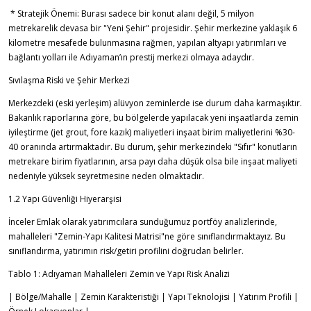
* Stratejik Önemi: Burası sadece bir konut alanı değil, 5 milyon
metrekarelik devasa bir "Yeni Şehir" projesidir. Şehir merkezine yaklaşık 6
kilometre mesafede bulunmasına rağmen, yapılan altyapı yatırımları ve
bağlantı yolları ile Adıyaman’ın prestij merkezi olmaya adaydır.
Sıvılaşma Riski ve Şehir Merkezi
Merkezdeki (eski yerleşim) alüvyon zeminlerde ise durum daha karmaşıktır.
Bakanlık raporlarına göre, bu bölgelerde yapılacak yeni inşaatlarda zemin
iyileştirme (jet grout, fore kazık) maliyetleri inşaat birim maliyetlerini %30-
40 oranında artırmaktadır. Bu durum, şehir merkezindeki "Sıfır" konutların
metrekare birim fiyatlarının, arsa payı daha düşük olsa bile inşaat maliyeti
nedeniyle yüksek seyretmesine neden olmaktadır.
1.2 Yapı Güvenliği Hiyerarşisi
İnceler Emlak olarak yatırımcılara sunduğumuz portföy analizlerinde,
mahalleleri "Zemin-Yapı Kalitesi Matrisi"ne göre sınıflandırmaktayız. Bu
sınıflandırma, yatırımın risk/getiri profilini doğrudan belirler.
Tablo 1: Adıyaman Mahalleleri Zemin ve Yapı Risk Analizi
| Bölge/Mahalle | Zemin Karakteristiği | Yapı Teknolojisi | Yatırım Profili |