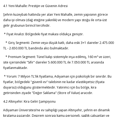
4.1 Yeni Mahalle: Prestijin ve Güvenin Adresi
Şehrin kuzeybatı hattında yer alan Yeni Mahalle, zemin yapısının görece
daha iyi olması (dağ eteğine yakınlık) ve modern yapı stoğu ile orta-üst
gelir grubunun birincil tercihidir.
* Fiyat Analizi: Bölgedeki fiyat makası oldukça geniştir.
* Giriş Segmenti: Zemin veya düşük katlı, daha eski 3+1 daireler 2.475.000
TL - 2.650.000 TL bandında alıcı bulmaktadır.
* Premium Segment: Tünel kalıp sistemiyle inşa edilmiş, 160 m² ve üzeri,
site içerisindeki "Sıfır" daireler 5.600.000 TL ile 7.050.000 TL arasında
fiyatlanmaktadır.
* Yorum: 7 Milyon TL'lik fiyatlama, Adıyaman için psikolojik bir sınırdır. Bu
fiyatlar, bölgedeki "güvenli ev" talebinin ne kadar elastikiyetsiz (fiyata
duyarsız) olduğunu göstermektedir. Yatırımcı için bu bölge, kira
getirisinden ziyade "Değer Saklama" (Store of Value) aracıdır.
4.2 Altınşehir: Kira Geliri Şampiyonu
Adıyaman Üniversitesi’ne ev sahipliği yapan Altınşehir, şehrin en dinamik
kiralama pazarıdır. Deprem sonrası kamu personeli, sağlık çalışanları ve