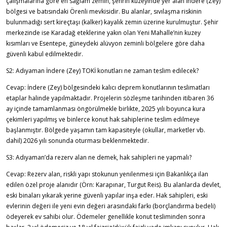
çalışmalarına göre en sağlam zemin, şehrin kuzeyinde yer alan İndere (Zey)
bölgesi ve batısındaki Örenli mevkisidir. Bu alanlar, sıvılaşma riskinin
bulunmadığı sert kireçtaşı (kalker) kayalık zemin üzerine kurulmuştur. Şehir
merkezinde ise Karadağ eteklerine yakın olan Yeni Mahalle’nin kuzey
kısımları ve Esentepe, güneydeki alüvyon zeminli bölgelere göre daha
güvenli kabul edilmektedir.
S2: Adıyaman İndere (Zey) TOKİ konutları ne zaman teslim edilecek?
Cevap: İndere (Zey) bölgesindeki kalıcı deprem konutlarının teslimatları
etaplar halinde yapılmaktadır. Projelerin sözleşme tarihinden itibaren 36
ay içinde tamamlanması öngörülmekle birlikte, 2025 yılı boyunca kura
çekimleri yapılmış ve binlerce konut hak sahiplerine teslim edilmeye
başlanmıştır. Bölgede yaşamın tam kapasiteyle (okullar, marketler vb.
dahil) 2026 yılı sonunda oturması beklenmektedir.
S3: Adıyaman’da rezerv alan ne demek, hak sahipleri ne yapmalı?
Cevap: Rezerv alan, riskli yapı stokunun yenilenmesi için Bakanlıkça ilan
edilen özel proje alanıdır (Örn: Karapınar, Turgut Reis). Bu alanlarda devlet,
eski binaları yıkarak yerine güvenli yapılar inşa eder. Hak sahipleri, eski
evlerinin değeri ile yeni evin değeri arasındaki farkı (borçlandırma bedeli)
ödeyerek ev sahibi olur. Ödemeler genellikle konut tesliminden sonra