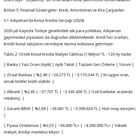
Bölüm 5: Finansal Göstergeler: Kredi, Amortisman ve Kira Çarpanları
5.1 Adıyaman’da Konut Kredisi Gerçeği (2026)
2026 yılı başında Türkiye genelindeki sıkı para politikası, Adıyaman
gayrimenkul piyasasını da doğrudan etkilemektedir. Kredi faiz oranları,
kredili konut satışlarını neredeyse durma noktasına getirmiştir.
Tablo 2: Örnek Konut Kredisi Maliyet Tablosu (1 Milyon TL - 120 Ay Vade)
| Banka | Faiz Oranı (Aylık) | Aylık Taksit | Toplam Geri Ödeme | Yorum |
| Ziraat Bankası | %2,49 | ~26.273 TL | ~3.170.344 TL | En uygun oran,
ancak limitler kısıtlı olabilir. |
| Akbank | %2,65 | ~27.701 TL | ~3.343.438 TL | Özel bankalar arasında
rekabetçi. |
| Garanti BBVA | %2,69 | ~28.061 TL | ~3.399.634 TL | Hızlı onay süreçleri.
|
| Piyasa Ortalaması | %3,53 | ~36.000 TL+ | ~4.300.000 TL+ | Yüksek
maliyet, krediyi mantıksız kılıyor. |