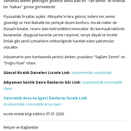
zamanda ailenin geleceğini güvence altına alan bir "can simidi" ve finansal
bir "kalkan" görevi görmektedir.
Piyasadaki fırsatlar açıktır: Altınşehir'in kira getirisi, İndere'nin zemin
güvenliği ve Yeni Mahalle'nin yerleşik düzen konforu. Ancak riskler de
(hasarlı binalar, rezerv alan belirsizlikleri) mevcuttur. Bu karmaşık tabloda
kazananlar, duygusal kararlar yerine rasyonel, veriye dayalı ve İnceler
Emlak gibi yerel uzmanların rehberliğinde hareket eden yatırı
mcılar
olacaktır.
Adıyaman’ın yeni haritasında yerinizi alırken, pusulanız "Sağlam Zemin" ve
"Doğru Fiyat" olsun.
Güncel Kiralık Daireleri Listele Link:
inceleremlak.com/kiralik
Adıyaman Satılık Daire İlanlarını Gör Link:
inceleremlak.com/satilik-
daire
Yatırımlık Arsa ve İşyeri İlanlarını İncele Link:
inceleremlak.com/satilik-arsa-isyeri
incele emlak bilgi editörü 07.01 2026
İletişim ve Bağlantılar