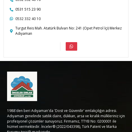
0531 515 23 90
0532 332 40 10
Turgut Reis Mah. Atatürk Bulvarı No: 241 (Opet Petrol İçi) Merkez
Adıyaman
1988'den beri Adıyaman'da 'Dost ve Güvenilir' emlakçılığın adresi.
Adıyaman genelinde satılık daire, dükkan, arsa ve kiralık mülkleriniz için
profesyonel çözümler sunuyoruz. Firmamız, TTYB No: 0200001 ile
hizmet vermektedir. İnceler® (2022/043398), Türk Patent ve Marka
Kurumu tescilli markasıdır.