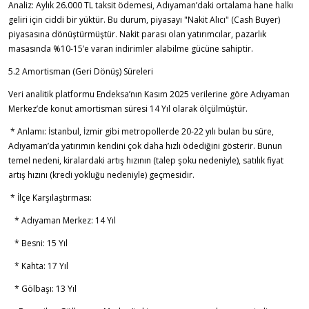
Analiz: Aylık 26.000 TL taksit ödemesi, Adıyaman’daki ortalama hane halkı
geliri için ciddi bir yüktür. Bu durum, piyasayı "Nakit Alıcı" (Cash Buyer)
piyasasına dönüştürmüştür. Nakit parası olan yatırımcılar, pazarlık
masasında %10-15’e varan indirimler alabilme gücüne sahiptir.
5.2 Amortisman (Geri Dönüş) Süreleri
Veri analitik platformu Endeksa’nın Kasım 2025 verilerine göre Adıyaman
Merkez’de konut amortisman süresi 14 Yıl olarak ölçülmüştür.
* Anlamı: İstanbul, İzmir gibi metropollerde 20-22 yılı bulan bu süre,
Adıyaman’da yatırımın kendini çok daha hızlı ödediğini gösterir. Bunun
temel nedeni, kiralardaki artış hızının (talep şoku nedeniyle), satılık fiyat
artış hızını (kredi yokluğu nedeniyle) geçmesidir.
* İlçe Karşılaştırması:
* Adıyaman Merkez: 14 Yıl
* Besni: 15 Yıl
* Kahta: 17 Yıl
* Gölbaşı: 13 Yıl