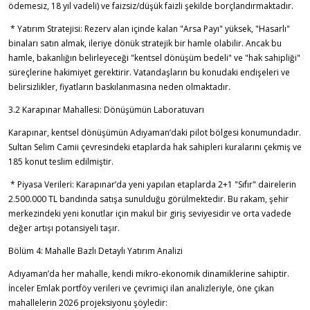
ödemesiz, 18 yıl vadeli) ve faizsiz/düşük faizli şekilde borçlandırmaktadır.
* Yatırım Stratejisi: Rezerv alan içinde kalan "Arsa Payı" yüksek, "Hasarlı"
binaları satın almak, ileriye dönük stratejik bir hamle olabilir. Ancak bu
hamle, bakanlığın belirleyeceği "kentsel dönüşüm bedeli" ve "hak sahipliği"
süreçlerine hakimiyet gerektirir. Vatandaşların bu konudaki endişeleri ve
belirsizlikler, fiyatların baskılanmasına neden olmaktadır.
3.2 Karapınar Mahallesi: Dönüşümün Laboratuvarı
Karapınar, kentsel dönüşümün Adıyaman’daki pilot bölgesi konumundadır.
Sultan Selim Camii çevresindeki etaplarda hak sahipleri kuralarını çekmiş ve
185 konut teslim edilmiştir.
* Piyasa Verileri: Karapınar’da yeni yapılan etaplarda 2+1 "Sıfır" dairelerin
2.500.000 TL bandında satışa sunulduğu görülmektedir. Bu rakam, şehir
merkezindeki yeni konutlar için makul bir giriş seviyesidir ve orta vadede
değer artışı potansiyeli taşır.
Bölüm 4: Mahalle Bazlı Detaylı Yatırım Analizi
Adıyaman’da her mahalle, kendi mikro-ekonomik dinamiklerine sahiptir.
İnceler Emlak portföy verileri ve çevrimiçi ilan analizleriyle, öne çıkan
mahallelerin 2026 projeksiyonu şöyledir: