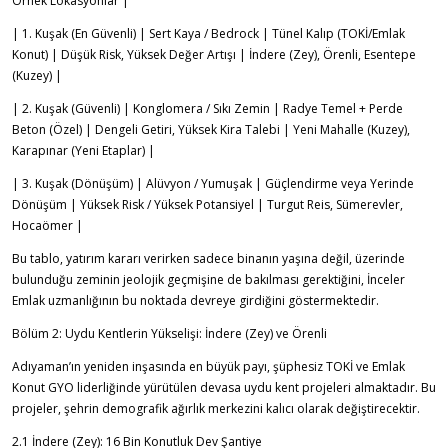
Örnek Lokasyonlar |
| 1. Kuşak (En Güvenli) | Sert Kaya / Bedrock | Tünel Kalıp (TOKİ/Emlak
Konut) | Düşük Risk, Yüksek Değer Artışı | İndere (Zey), Örenli, Esentepe
(Kuzey) |
| 2. Kuşak (Güvenli) | Konglomera / Sıkı Zemin | Radye Temel + Perde
Beton (Özel) | Dengeli Getiri, Yüksek Kira Talebi | Yeni Mahalle (Kuzey),
Karapınar (Yeni Etaplar) |
| 3. Kuşak (Dönüşüm) | Alüvyon / Yumuşak | Güçlendirme veya Yerinde
Dönüşüm | Yüksek Risk / Yüksek Potansiyel | Turgut Reis, Sümerevler,
Hocaömer |
Bu tablo, yatırım kararı verirken sadece binanın yaşına değil, üzerinde
bulunduğu zeminin jeolojik geçmişine de bakılması gerektiğini, İnceler
Emlak uzmanlığının bu noktada devreye girdiğini göstermektedir.
Bölüm 2: Uydu Kentlerin Yükselişi: İndere (Zey) ve Örenli
Adıyaman’ın yeniden inşasında en büyük payı, şüphesiz TOKİ ve Emlak
Konut GYO liderliğinde yürütülen devasa uydu kent projeleri almaktadır. Bu
projeler, şehrin demografik ağırlık merkezini kalıcı olarak değiştirecektir.
2.1 İndere (Zey): 16 Bin Konutluk Dev Şantiye