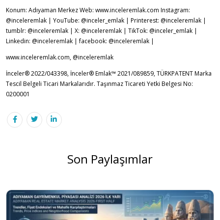
Konum: Adıyaman Merkez Web: www.inceleremlak.com Instagram:
@inceleremlak | YouTube: @inceler_emlak | Printerest: @inceleremlak |
tumblr: @inceleremlak | X: @inceleremlak | TikTok: @inceler_emlak |
Linkedin: @inceleremlak | facebook: @inceleremlak |
www.inceleremlak.com, @inceleremlak
İnceler® 2022/043398, İnceler® Emlak™ 2021/089859, TÜRKPATENT Marka
Tescil Belgeli Ticari Markalarıdır. Taşınmaz Ticareti Yetki Belgesi No:
020000
1
Son Paylaşımlar