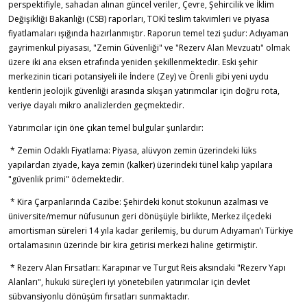
perspektifiyle, sahadan alınan güncel veriler, Çevre, Şehircilik ve İklim
Değişikliği Bakanlığı (CSB) raporları, TOKİ teslim takvimleri ve piyasa
fiyatlamaları ışığında hazırlanmıştır. Raporun temel tezi şudur: Adıyaman
gayrimenkul piyasası, "Zemin Güvenliği" ve "Rezerv Alan Mevzuatı" olmak
üzere iki ana eksen etrafında yeniden şekillenmektedir. Eski şehir
merkezinin ticari potansiyeli ile İndere (Zey) ve Örenli gibi yeni uydu
kentlerin jeolojik güvenliği arasında sıkışan yatırımcılar için doğru rota,
veriye dayalı mikro analizlerden geçmektedir.
Yatırımcılar için öne çıkan temel bulgular şunlardır:
* Zemin Odaklı Fiyatlama: Piyasa, alüvyon zemin üzerindeki lüks
yapılardan ziyade, kaya zemin (kalker) üzerindeki tünel kalıp yapılara
"güvenlik primi" ödemektedir.
* Kira Çarpanlarında Cazibe: Şehirdeki konut stokunun azalması ve
üniversite/memur nüfusunun geri dönüşüyle birlikte, Merkez ilçedeki
amortisman süreleri 14 yıla kadar gerilemiş, bu durum Adıyaman’ı Türkiye
ortalamasının üzerinde bir kira getirisi merkezi haline getirmiştir.
* Rezerv Alan Fırsatları: Karapınar ve Turgut Reis aksındaki "Rezerv Yapı
Alanları", hukuki süreçleri iyi yönetebilen yatırımcılar için devlet
sübvansiyonlu dönüşüm fırsatları sunmaktadır.