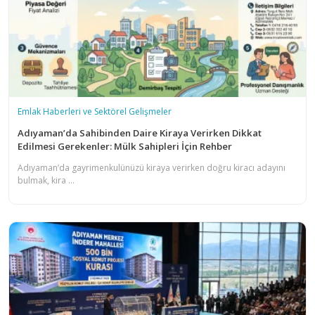
Emlak Haberleri ve Sektörel Gelişmeler
Adıyaman’da Sahibinden Daire Kiraya Verirken Dikkat
Edilmesi Gerekenler: Mülk Sahipleri İçin Rehber
Adıyaman’da gayrimenkulünüzü kiraya verirken doğru kiracı adayını
bulmak, kira ...