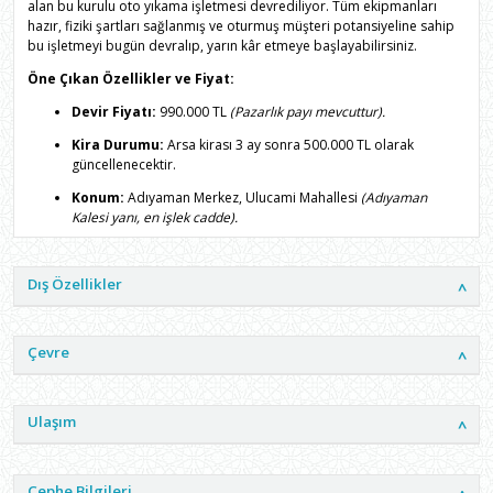
alan bu kurulu oto yıkama işletmesi devrediliyor. Tüm ekipmanları
hazır, fiziki şartları sağlanmış ve oturmuş müşteri potansiyeline sahip
bu işletmeyi bugün devralıp, yarın kâr etmeye başlayabilirsiniz.
Öne Çıkan Özellikler ve Fiyat:
Devir Fiyatı:
990.000 TL
(Pazarlık payı mevcuttur).
Kira Durumu:
Arsa kirası 3 ay sonra 500.000 TL olarak
güncellenecektir.
Konum:
Adıyaman Merkez, Ulucami Mahallesi
(Adıyaman
Kalesi yanı, en işlek cadde).
Alan:
230 m² Brüt Kullanım Alanı.
Dış Özellikler
Fiziki Alanlar:
İşletmeye ait 1 adet ofis ve 1 adet depo
mevcuttur.
Demirbaş ve Ekipmanlar:
Jeneratör, köpük makinesi, sanayi
Çevre
tipi elektrikli süpürge.
Altyapı Avantajı:
İşletmeye ait
aktif su kuyusu
mevcuttur.
Ulaşım
İş Hacmi ve Potansiyel:
Kış aylarında karlı/durgun günlerde
dahi minimum 15 araç; yaz sezonunda deneyimli personellerle
günde ortalama 35-40 araç yıkama hacmine sahiptir.
Cephe Bilgileri