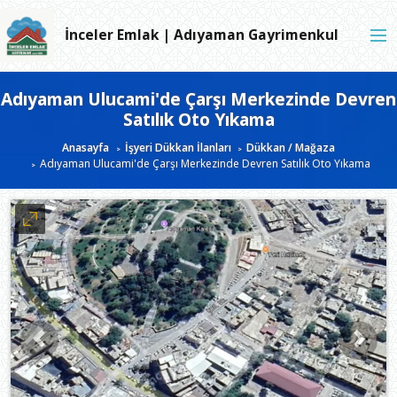
İnceler Emlak | Adıyaman Gayrimenkul
Adıyaman Ulucami'de Çarşı Merkezinde Devren
Satılık Oto Yıkama
Anasayfa
İşyeri Dükkan İlanları
Dükkan / Mağaza
Adıyaman Ulucami'de Çarşı Merkezinde Devren Satılık Oto Yıkama