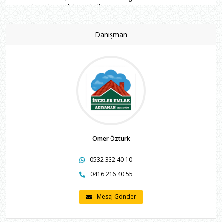
huzurla çevrilidir. Mahalle ...
Devamını oku
Danışman
Ömer Öztürk
0532 332 40 10
0416 216 40 55
Mesaj Gönder