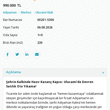
990.000
TL
Adıyaman
Merkez
Ulucami Mah
İlan Numarası
00201-5300
Yayın Tarihi
06.08.2026
Oda Sayısı
1+0
Brüt Alan (m2)
230
Açıklama
Şehrin Kalbinde Hazır Kazanç Kapısı: Ulucami'de Devren
Satılık Oto Yıkama!
Ticarete bir adım önde başlamak ve "hemen kazanmaya" odaklanmak
isteyen girişimciler için kaçırılmayacak bir fırsat! Adıyaman’ın en
merkezi noktalarından birinde, tarihi Adıyaman Kalesi'nin hemen
dibinde ve yaya/araç trafiğinin en yoğun olduğu çarşı merkezinde yer