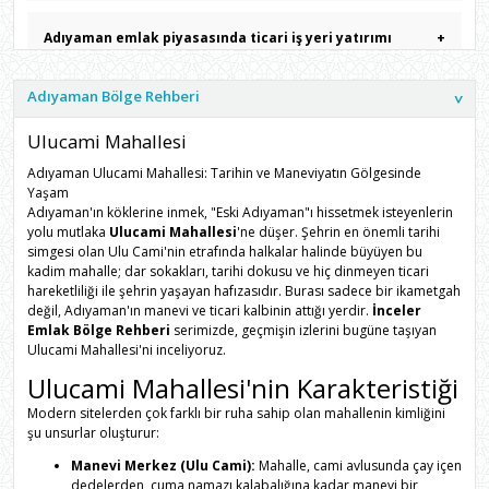
Adıyaman emlak piyasasında ticari iş yeri yatırımı
+
yaparken nelere dikkat edilmelidir?
Adıyaman Bölge Rehberi
Bu ticari portföy için İnceler Emlak tarafından sunulan
+
Ulucami Mahallesi
uzmanlık hizmeti neleri kapsar?
Adıyaman Ulucami Mahallesi: Tarihin ve Maneviyatın Gölgesinde
Yaşam
Adıyaman'ın köklerine inmek, "Eski Adıyaman"ı hissetmek isteyenlerin
yolu mutlaka
Ulucami Mahallesi
'ne düşer. Şehrin en önemli tarihi
simgesi olan Ulu Cami'nin etrafında halkalar halinde büyüyen bu
kadim mahalle; dar sokakları, tarihi dokusu ve hiç dinmeyen ticari
hareketliliği ile şehrin yaşayan hafızasıdır. Burası sadece bir ikametgah
değil, Adıyaman'ın manevi ve ticari kalbinin attığı yerdir.
İnceler
Emlak Bölge Rehberi
serimizde, geçmişin izlerini bugüne taşıyan
Ulucami Mahallesi'ni inceliyoruz.
Ulucami Mahallesi'nin Karakteristiği
Modern sitelerden çok farklı bir ruha sahip olan mahallenin kimliğini
şu unsurlar oluşturur:
Manevi Merkez (Ulu Cami):
Mahalle, cami avlusunda çay içen
dedelerden, cuma namazı kalabalığına kadar manevi bir