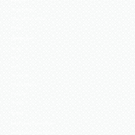
Haberler
Bölge Rehberi
Sıkça Sorulan Sorular
İletişim
Kategoriler
Konut
Arazi
İşyeri
Devremülk
Turistik İşletme
Ticari Hat
Projeler
İlanlar
Satılık Konut Daire ilanları
Kiralık Konut Daire İlanları