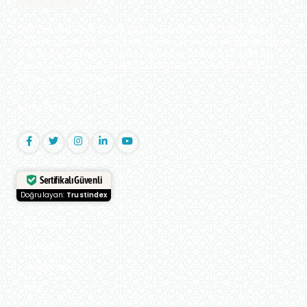
1988'den beri Adıyaman'da 'Dost ve Güvenilir' emlakçılığın adresi.
Adıyaman genelinde satılık daire, dükkan, arsa ve kiralık mülkleriniz için
profesyonel çözümler sunuyoruz. Firmamız, TTYB No: 0200001 ile
hizmet vermektedir. İnceler® (2022/043398), Türk Patent ve Marka
Kurumu tescilli markasıdır.
İnceler Emlak
Sertifikalı Güvenli
Doğrulayan:
Trustindex
Kurumsal
Anasayfa
Hakkımızda
Blog