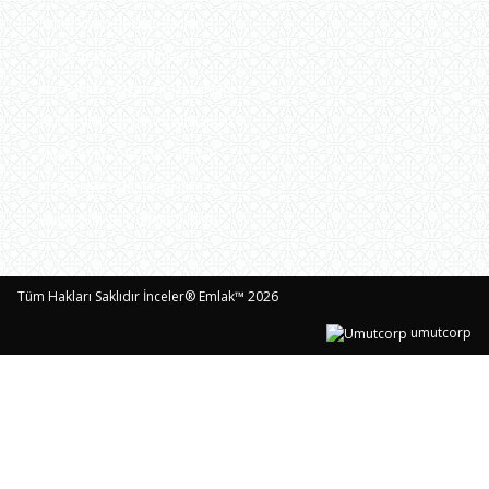
Satılık İşyeri Dükkan İlanları
Satılık İmarlı Arsa ilanları
Acil Satılık - Uygun Fırsat İlanları
Acil Kiralık - Uygun Fırsat İlanları
Satılık İşyeri Ofis Büro ilanları
Kiralık İşyeri Ofis Büro ilanları
Satılık Villa ve Tripleks ilanları
Tüm Hakları Saklıdır İnceler® Emlak™ 2026
umutcorp