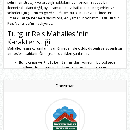
Adres:
Turgut Reis Mah. Atatürk Bulvarı (Opet Petrol İçi), Adıyaman.
şehrin en stratejik ve prestijli noktalarından biridir. Sadece bir
İnceler Emlak, Gayrimenkulde 1988'den Beri, Adıyaman'ın Köklü,
ikametgah alanı değil, aynı zamanda avukatlar, mali müşavirler ve
Güvenilir ve Kalitenin Adresi. TTY Belge No: 0200001
şirketler için şehrin en gözde "Ofis ve Büro" merkezidir.
İnceler
Emlak Bölge Rehberi
serimizde, Adıyaman'ın yönetim üssü Turgut
Reis Mahallesi'ni inceliyoruz.
Turgut Reis Mahallesi'nin
Karakteristiği
Mahalle, resmi kurumların varlığı nedeniyle ciddi, düzenli ve güvenli bir
atmosfere sahiptir. Öne çıkan özellikleri şunlardır:
Bürokrasi ve Protokol:
Şehrin idari yönetimi bu bölgede
şekillenir. Bu durum mahalleye, altyapısı tamamlanmış, ...
Devamını oku
Danışman