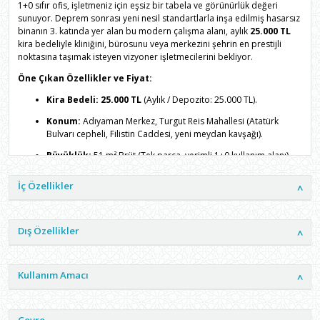
1+0 sıfır ofis, işletmeniz için eşsiz bir tabela ve görünürlük değeri
sunuyor. Deprem sonrası yeni nesil standartlarla inşa edilmiş hasarsız
binanın 3. katında yer alan bu modern çalışma alanı, aylık
25.000 TL
kira bedeliyle kliniğini, bürosunu veya merkezini şehrin en prestijli
noktasına taşımak isteyen vizyoner işletmecilerini bekliyor.
Öne Çıkan Özellikler ve Fiyat:
Kira Bedeli:
25.000 TL
(Aylık / Depozito: 25.000 TL).
Konum:
Adıyaman Merkez, Turgut Reis Mahallesi (Atatürk
Bulvarı cepheli, Filistin Caddesi, yeni meydan kavşağı).
Büyüklük:
51 m² Brüt (Tek parça, verimli 1+0 kullanım alanı).
Kat Durumu:
5 katlı binanın
3. Katı
(Tabela asmak, dikkat
İç Özellikler
çekmek ve ulaşım için ideal arakat).
Bina Yaşı ve Durumu:
Sıfır / Hasarsız (İlk kullanan siz
olacaksınız).
Dış Özellikler
İç Donanım:
Amerikan mutfak, spot aydınlatma, çelik kapı,
seramik zemin ve modern ahşap mobilya detayları.
Kullanım Amacı
Bina Özellikleri:
Asansör, dış cephe ısı yalıtımı.
Cephe:
Güney ve Batı (Gün boyu aydınlık, ferah çalışma
ortamı).