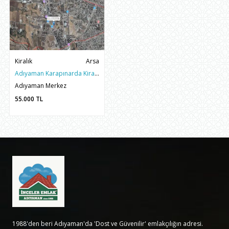
Kiralık
Arsa
Adıyaman Karapınarda Kiralık 900m2 Mükemmel Konumlu Arsa
Adıyaman Merkez
55.000
TL
1988'den beri Adıyaman'da 'Dost ve Güvenilir' emlakçılığın adresi.