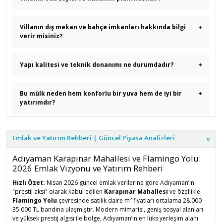
İnceler Emlak, Gayrimenkulde 1988'den Beri, Adıyaman'ın Köklü,
Güvenilir ve Kalitenin Adresi. TTY Belge No: 0200001
Villanın dış mekan ve bahçe imkanları hakkında bilgi
+
verir misiniz?
Yapı kalitesi ve teknik donanımı ne durumdadır?
+
Bu mülk neden hem konforlu bir yuva hem de iyi bir
+
yatırımdır?
Emlak ve Yatırım Rehberi | Güncel Piyasa Analizleri
Adıyaman Karapınar Mahallesi ve Flamingo Yolu:
2026 Emlak Vizyonu ve Yatırım Rehberi
Hızlı Özet:
Nisan 2026 güncel emlak verilerine göre Adıyaman’ın
"prestij aksı" olarak kabul edilen
Karapınar Mahallesi
ve özellikle
Flamingo Yolu
çevresinde satılık daire m² fiyatları ortalama 28.000 –
35.000 TL bandına ulaşmıştır. Modern mimarisi, geniş sosyal alanları
ve yüksek prestij algısı ile bölge, Adıyaman’ın en lüks yerleşim alanı