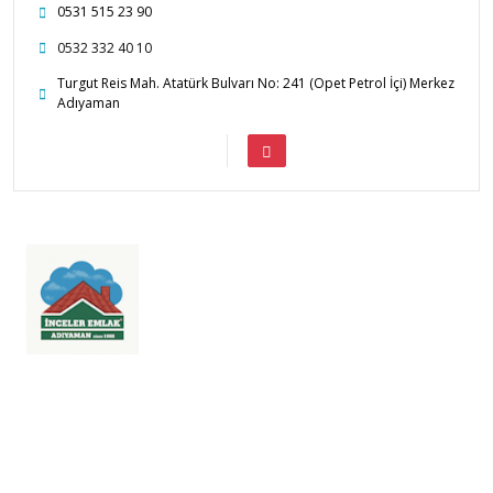
0531 515 23 90
0532 332 40 10
Turgut Reis Mah. Atatürk Bulvarı No: 241 (Opet Petrol İçi) Merkez
Adıyaman
1988'den beri Adıyaman'da 'Dost ve Güvenilir' emlakçılığın adresi.
Adıyaman genelinde satılık daire, dükkan, arsa ve kiralık mülkleriniz için
profesyonel çözümler sunuyoruz. Firmamız, TTYB No: 0200001 ile
hizmet vermektedir. İnceler® (2022/043398), Türk Patent ve Marka
Kurumu tescilli markasıdır.