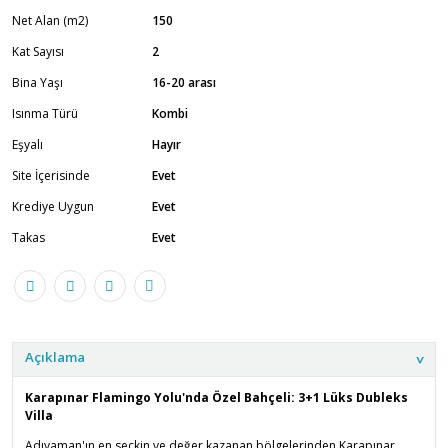
Net Alan (m2)
150
Kat Sayısı
2
Bina Yaşı
16-20 arası
Isınma Türü
Kombi
Eşyalı
Hayır
Site İçerisinde
Evet
Krediye Uygun
Evet
Takas
Evet
Açıklama
Karapınar Flamingo Yolu'nda Özel Bahçeli: 3+1 Lüks Dubleks
Villa
Adıyaman'ın en seçkin ve değer kazanan bölgelerinden Karapınar