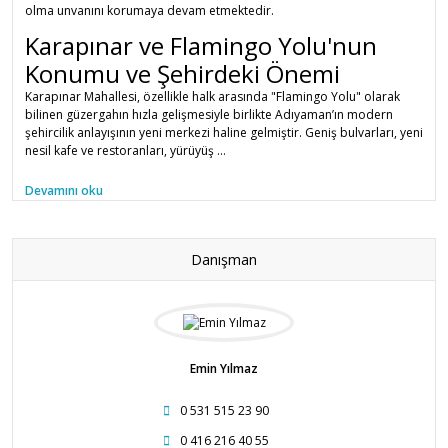
olma unvanını korumaya devam etmektedir.
Karapınar ve Flamingo Yolu'nun
Konumu ve Şehirdeki Önemi
Karapınar Mahallesi, özellikle halk arasında "Flamingo Yolu" olarak
bilinen güzergahın hızla gelişmesiyle birlikte Adıyaman’ın modern
şehircilik anlayışının yeni merkezi haline gelmiştir. Geniş bulvarları, yeni
nesil kafe ve restoranları, yürüyüş ...
Devamını oku
Danışman
Emin Yılmaz
0 531 515 23 90
0 416 216 40 55