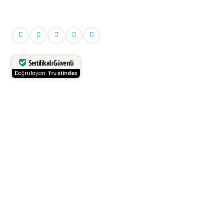
İnceler Emlak
Sertifikalı Güvenli
Doğrulayan:
Trustindex
Kurumsal
Anasayfa
Hakkımızda
Blog
Haberler
Bölge Rehberi
Sıkça Sorulan Sorular
İletişim
Kategoriler