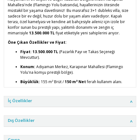
Mahallesi'nde (Flamingo Yolu batısında), hayallerinizin ötesinde
müstakil bir yaşama davetlisiniz! Bu masrafsız 3+1 dubleks villa, size
sadece bir ev değil, huzur dolu bir yaşam alanı vadediyor. Kapalı
terası, özel kamelyası ve kendine ait bahçesiyle aileniz için izole bir
konfor sunan bu prestijli yapı, yalıtımlı donanımı ve zengin iç
mimarisiyle
13.500.000 TL
fiyat etiketiyle yeni sahiplerini arıyor.
Öne Çıkan Özellikler ve Fiyat:
Fiyat:
13.500.000 TL
(Pazarlık Payı ve Takas Seçeneği
Mevcuttur).
Konum:
Adıyaman Merkez, Karapınar Mahallesi (Flamingo
Yolu'na komşu prestijli bölge).
Büyüklük:
155 m² Brüt /
150 m² Net
ferah kullanım alanı.
Oda Sayısı ve Plan:
3 Oda + 1 Salon (2 Katlı Dubleks Tasarım).
İç Özellikler
Arsa Payı:
408 m² toplam arsa içerisinde bağımsız özel
kullanım.
İç Donanım:
Ebeveyn Banyosu
, giyinme odası, çamaşır
Dış Özellikler
odası, kiler,
ankastre mutfak seti (fırın dahil)
, vestiyer,
hilton banyo, spot ışıklandırma, kapalı teras, parke zemin.
Dış Özellikler ve Sosyal Alan:
Kendine ait bahçe, kamelya,
Çevre