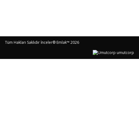
Satılık İşyeri Ofis Büro ilanları
Kiralık İşyeri Ofis Büro ilanları
Satılık Villa ve Tripleks ilanları
Tüm Hakları Saklıdır İnceler® Emlak™ 2026
umutcorp