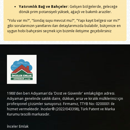
Yatırımlık Bağ ve Bahçeler:
Gelişen bölgelerde, geleceğe
dönük prim potansiyeli yüksek, ağaçlı ve bakımlı araziler.
"Yolu var mı?", "Sondaj suyu mevcut mu?", "Yapı kayıt belgesi var mı?"
gibi sorularınızın yanıtlarını ilan detaylarımızda bulabilir, bütçenize en
uygun hobi bahçesini seçmek için bizimle iletişime geçebilirsiniz
1988'den beri Adıyaman'da 'Dost ve Güvenilir' emlakçılığın adresi.
Adıyaman genelinde satılık daire, dükkan, arsa ve kiralık mülkleriniz için
profesyonel çözümler sunuyoruz. Firmamız, TTYB No: 0200001 ile
hizmet vermektedir. İnceler® (2022/043398), Türk Patent ve Marka
Kurumu tescilli markasıdır.
İnceler Emlak