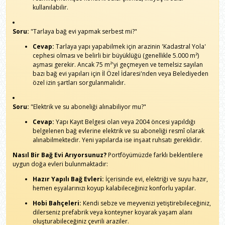
kullanılabilir.
Soru:
"Tarlaya bağ evi yapmak serbest mi?"
Cevap:
Tarlaya yapı yapabilmek için arazinin 'Kadastral Yola'
cephesi olması ve belirli bir büyüklüğü (genellikle 5.000 m²)
aşması gerekir. Ancak 75 m²'yi geçmeyen ve temelsiz sayılan
bazı bağ evi yapıları için İl Özel İdaresi'nden veya Belediyeden
özel izin şartları sorgulanmalıdır.
Soru:
"Elektrik ve su aboneliği alınabiliyor mu?"
Cevap:
Yapı Kayıt Belgesi olan veya 2004 öncesi yapıldığı
belgelenen bağ evlerine elektrik ve su aboneliği resmî olarak
alınabilmektedir. Yeni yapılarda ise inşaat ruhsatı gereklidir.
Nasıl Bir Bağ Evi Arıyorsunuz?
Portföyümüzde farklı beklentilere
uygun doğa evleri bulunmaktadır:
Hazır Yapılı Bağ Evleri:
İçerisinde evi, elektriği ve suyu hazır,
hemen eşyalarınızı koyup kalabileceğiniz konforlu yapılar.
Hobi Bahçeleri:
Kendi sebze ve meyvenizi yetiştirebileceğiniz,
dilerseniz prefabrik veya konteyner koyarak yaşam alanı
oluşturabileceğiniz çevrili araziler.