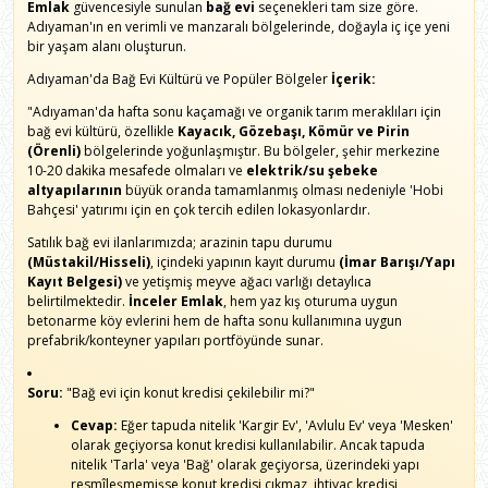
Emlak
güvencesiyle sunulan
bağ evi
seçenekleri tam size göre.
Adıyaman'ın en verimli ve manzaralı bölgelerinde, doğayla iç içe yeni
bir yaşam alanı oluşturun.
Adıyaman'da Bağ Evi Kültürü ve Popüler Bölgeler
İçerik:
"Adıyaman'da hafta sonu kaçamağı ve organik tarım meraklıları için
bağ evi kültürü, özellikle
Kayacık, Gözebaşı, Kömür ve Pirin
(Örenli)
bölgelerinde yoğunlaşmıştır. Bu bölgeler, şehir merkezine
10-20 dakika mesafede olmaları ve
elektrik/su şebeke
altyapılarının
büyük oranda tamamlanmış olması nedeniyle 'Hobi
Bahçesi' yatırımı için en çok tercih edilen lokasyonlardır.
Satılık bağ evi ilanlarımızda; arazinin tapu durumu
(Müstakil/Hisseli)
, içindeki yapının kayıt durumu
(İmar Barışı/Yapı
Kayıt Belgesi)
ve yetişmiş meyve ağacı varlığı detaylıca
belirtilmektedir.
İnceler Emlak
, hem yaz kış oturuma uygun
betonarme köy evlerini hem de hafta sonu kullanımına uygun
prefabrik/konteyner yapıları portföyünde sunar.
Soru:
"Bağ evi için konut kredisi çekilebilir mi?"
Cevap:
Eğer tapuda nitelik 'Kargir Ev', 'Avlulu Ev' veya 'Mesken'
olarak geçiyorsa konut kredisi kullanılabilir. Ancak tapuda
nitelik 'Tarla' veya 'Bağ' olarak geçiyorsa, üzerindeki yapı
resmîleşmemişse konut kredisi çıkmaz, ihtiyaç kredisi