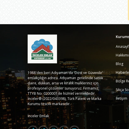
Kurums
Anasayf
Hakkım
Blog
Haberle
1988'den beri Adıyaman'da 'Dost ve Güvenilir'
emlakçılığın adresi. Adıyaman genelinde satılık
Bölge R
daire, dükkan, arsa ve kiralık mülkleriniz için
profesyonel çözümler sunuyoruz. Firmamız,
Sıkça So
TTYB No: 0200001 ile hizmet vermektedir.
İletişim
İnceler® (2022/043398), Türk Patent ve Marka
Kurumu tescilli markasıdır.
İnceler Emlak