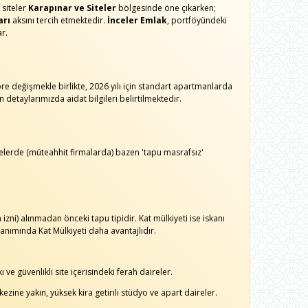
 siteler
Karapınar ve Siteler
bölgesinde öne çıkarken;
arı
aksını tercih etmektedir.
İnceler Emlak
, portföyündeki
ar.
göre değişmekle birlikte, 2026 yılı için standart apartmanlarda
 detaylarımızda aidat bilgileri belirtilmektedir.
ojelerde (müteahhit firmalarda) bazen 'tapu masrafsız'
izni) alınmadan önceki tapu tipidir. Kat mülkiyeti ise iskanı
anımında Kat Mülkiyeti daha avantajlıdır.
e güvenlikli site içerisindeki ferah daireler.
zine yakın, yüksek kira getirili stüdyo ve apart daireler.