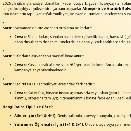
2026 yılı itibarıyla, sosyal donatıları (kapalı otopark, güvenlik, peyzaj) tam olan
ulaşım kolaylığı ve yüksek kira çarpanı arayanlar
Altınşehir ve Atatürk Bulv
tüm dairelerin tapu (kat irtifakı/mülkiyeti) ve iskan durumlarını inceleyerek sun
Soru:
"Adıyaman'da site aidatları ortalama ne kadar?"
Cevap:
Site aidatları; sunulan hizmetlere (güvenlik, kapıcı, havuz vb.) 
daha düşük, tam donanımlı sitelerde ise daha yüksek aralıklardadır. İlan
Soru:
"Sıfır daire alırken tapu masrafı kime aittir?"
Cevap:
Yasal olarak alıcı ve satıcı %2'şer oranda öder. Ancak sıfır pr
kampanyalar yapılabilmektedir.
Soru:
"Kat irtifakı ile Kat mülkiyeti arasındaki fark nedir?"
Cevap:
Kat irtifakı, binanın inşaat aşamasında veya iskan (yapı kullanım 
alınmış, projesine tam uygun tamamlanmış binayı ifade eder. Kredi kull
Hangi Daire Tipi Size Göre?
Aileler İçin (3+1 & 4+1):
Geniş balkonlu, ebeveyn banyolu, çocuk parkı v
Yatırım ve Öğrenciler İçin (1+1 & 2+1):
Üniversiteye veya şehir merke