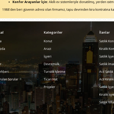
Konfor Arayanlar İçin:
Akıllı ev sistemleriyle donatılmış, yerden ısıtm
1988'den beri güvenin adresi olan firmamız, tapu devrinden kira kontratına ka
al
Kategoriler
İlanlar
a
Konut
Satılık Kon
ızda
Arazi
Kiralık Kon
İşyeri
Satılık İşy
r
Devremülk
Satılık İma
ehberi
Turistik İşletme
Acil Satılı
rulan Sorular
Ticari Hat
Acil Kiralı
Projeler
Satılık İşy
Kiralık İşy
Satılık Vill