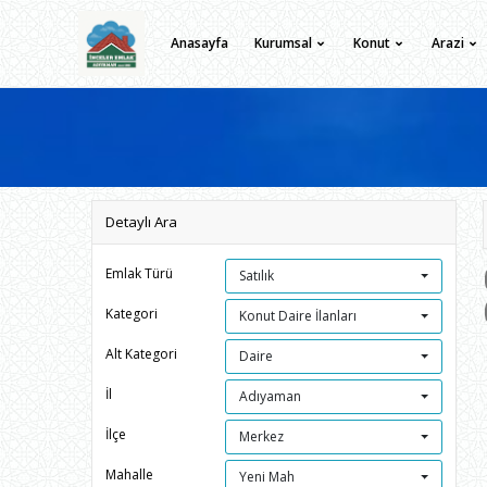
Anasayfa
Kurumsal
Konut
Arazi
Detaylı Ara
Emlak Türü
Satılık
Kategori
Konut Daire İlanları
Alt Kategori
Daire
İl
Adıyaman
İlçe
Merkez
Mahalle
Yeni Mah