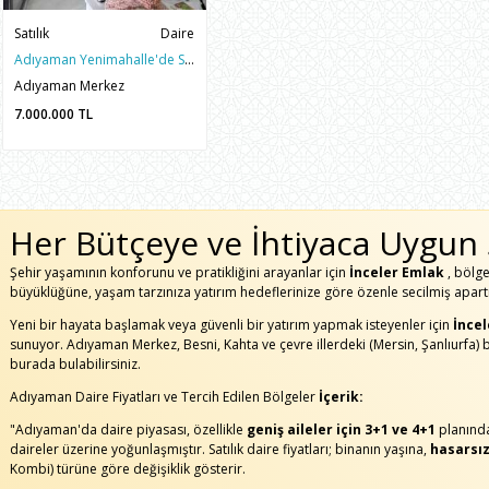
Satılık
Daire
Adıyaman Yenimahalle'de Satılık 191m2 3+1 Sıfır Site İçi Daire
Adıyaman Merkez
7.000.000
TL
Her Bütçeye ve İhtiyaca Uygun Sa
Şehir yaşamının konforunu ve pratikliğini arayanlar için
İnceler Emlak
, bölg
büyüklüğüne, yaşam tarzınıza yatırım hedeflerinize göre özenle secilmiş apartm
Yeni bir hayata başlamak veya güvenli bir yatırım yapmak isteyenler için
İnce
sunuyor. Adıyaman Merkez, Besni, Kahta ve çevre illerdeki (Mersin, Şanlıurfa) 
burada bulabilirsiniz.
Adıyaman Daire Fiyatları ve Tercih Edilen Bölgeler
İçerik:
"Adıyaman'da daire piyasası, özellikle
geniş aileler için 3+1 ve 4+1
planında
daireler üzerine yoğunlaşmıştır. Satılık daire fiyatları; binanın yaşına,
hasarsı
Kombi) türüne göre değişiklik gösterir.