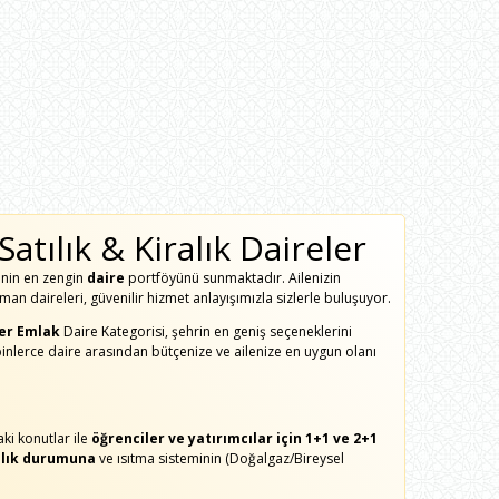
tılık & Kiralık Daireler
enin en zengin
daire
portföyünü sunmaktadır. Ailenizin
an daireleri, güvenilir hizmet anlayışımızla sizlerle buluşuyor.
ler Emlak
Daire Kategorisi, şehrin en geniş seçeneklerini
binlerce daire arasından bütçenize ve ailenize en uygun olanı
ki konutlar ile
öğrenciler ve yatırımcılar için 1+1 ve 2+1
zlık durumuna
ve ısıtma sisteminin (Doğalgaz/Bireysel