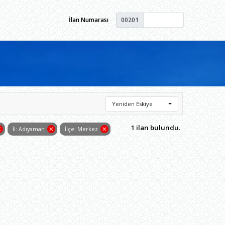
İlan Numarası
00201
Yeniden Eskiye
1 ilan bulundu.
İl: Adıyaman
İlçe: Merkez