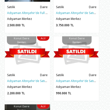
Satılık
Daire
Satılık
Daire
Adıyaman Altınşehir'de Full Eşyalı Satılık 1+1 Sıfır Daire
Adıyaman Altınşehir'de Satılık Manas batısı 200 m² genişliğinde 4+1 Lüks Daire
Adıyaman Merkez
Adıyaman Merkez
2.500.000
TL
3.750.000
TL
Konut Daire
Acil
Konut Daire
İlanları
İlanları
Satılık
Daire
Satılık
Daire
Adıyaman Altınşehir'de Satılık 2+1 Arakat Daire
Adıyaman Altınşehir'de Satılık 3+1 Yerinde Dönüşüm Hissesi
Adıyaman Merkez
Adıyaman Merkez
2.200.000
TL
990.000
TL
Konut Daire
Acil