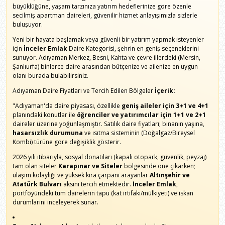
büyüklüğüne, yaşam tarzınıza yatırım hedeflerinize göre özenle
secilmiş apartman daireleri, güvenilir hizmet anlayışımızla sizlerle
buluşuyor.
Yeni bir hayata başlamak veya güvenli bir yatırım yapmak isteyenler
için
İnceler Emlak
Daire Kategorisi, şehrin en geniş seçeneklerini
sunuyor. Adıyaman Merkez, Besni, Kahta ve çevre illerdeki (Mersin,
Şanlıurfa) binlerce daire arasından bütçenize ve ailenize en uygun
olanı burada bulabilirsiniz.
Adıyaman Daire Fiyatları ve Tercih Edilen Bölgeler
İçerik:
"Adıyaman'da daire piyasası, özellikle
geniş aileler için 3+1 ve 4+1
planındaki konutlar ile
öğrenciler ve yatırımcılar için 1+1 ve 2+1
daireler üzerine yoğunlaşmıştır. Satılık daire fiyatları; binanın yaşına,
hasarsızlık durumuna
ve ısıtma sisteminin (Doğalgaz/Bireysel
Kombi) türüne göre değişiklik gösterir.
2026 yılı itibarıyla, sosyal donatıları (kapalı otopark, güvenlik, peyzaj)
tam olan siteler
Karapınar ve Siteler
bölgesinde öne çıkarken;
ulaşım kolaylığı ve yüksek kira çarpanı arayanlar
Altınşehir ve
Atatürk Bulvarı
aksını tercih etmektedir.
İnceler Emlak
,
portföyündeki tüm dairelerin tapu (kat irtifakı/mülkiyeti) ve iskan
durumlarını inceleyerek sunar.