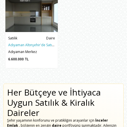
İlanları
Satılık
Daire
Adıyaman Altınşehir'de Satılık 3.5+1 Sıfır Yapı Fırsat Daire
Adıyaman Merkez
6.600.000
TL
Her Bütçeye ve İhtiyaca
Uygun Satılık & Kiralık
Daireler
Şehir yaşamının konforunu ve pratikliğini arayanlar için
İnceler
Emlak
, bölgenin en zengin
daire
portföyünü sunmaktadır. Ailenizin