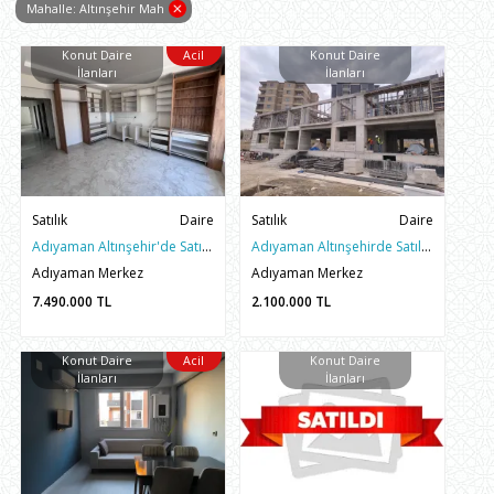
Mahalle: Altınşehir Mah
Konut Daire
Acil
Konut Daire
İlanları
İlanları
Satılık
Daire
Satılık
Daire
Adıyaman Altınşehir'de Satılık 3.5+1 ARAKAT SIFIR DAİRE
Adıyaman Altınşehirde Satılık 1+1 Sıfır Yapı Daireler
Adıyaman Merkez
Adıyaman Merkez
7.490.000
TL
2.100.000
TL
Konut Daire
Acil
Konut Daire
İlanları
İlanları