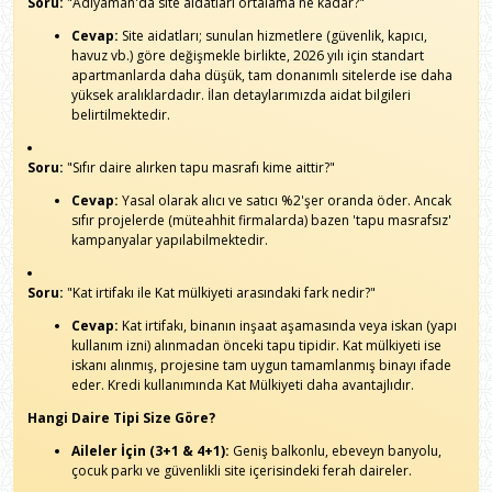
Soru:
"Adıyaman'da site aidatları ortalama ne kadar?"
Cevap:
Site aidatları; sunulan hizmetlere (güvenlik, kapıcı,
havuz vb.) göre değişmekle birlikte, 2026 yılı için standart
apartmanlarda daha düşük, tam donanımlı sitelerde ise daha
yüksek aralıklardadır. İlan detaylarımızda aidat bilgileri
belirtilmektedir.
Soru:
"Sıfır daire alırken tapu masrafı kime aittir?"
Cevap:
Yasal olarak alıcı ve satıcı %2'şer oranda öder. Ancak
sıfır projelerde (müteahhit firmalarda) bazen 'tapu masrafsız'
kampanyalar yapılabilmektedir.
Soru:
"Kat irtifakı ile Kat mülkiyeti arasındaki fark nedir?"
Cevap:
Kat irtifakı, binanın inşaat aşamasında veya iskan (yapı
kullanım izni) alınmadan önceki tapu tipidir. Kat mülkiyeti ise
iskanı alınmış, projesine tam uygun tamamlanmış binayı ifade
eder. Kredi kullanımında Kat Mülkiyeti daha avantajlıdır.
Hangi Daire Tipi Size Göre?
Aileler İçin (3+1 & 4+1):
Geniş balkonlu, ebeveyn banyolu,
çocuk parkı ve güvenlikli site içerisindeki ferah daireler.