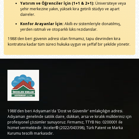
Yatırım ve Öğrenciler İçin (1+1 & 2+1):
Üniversiteye veya
şehir merkezine yakın, yüksek kira getirili stüdyo ve apart
daireler.
Konfor Arayanlar İçin:
Akıllı ev sistemleriyle donatılmış,
yerden ısıtmalı ve otoparklı lüks rezidanslar.
1988'den beri güvenin adresi olan firmamız, tapu devrinden kira
kontratına kadar tüm süreci hukuka uygun ve şeffaf bir şekilde yönetir.
1988'den beri Adıyaman'da 'Dost ve Güvenilir' emlakçılığın adresi.
Adıyaman genelinde satılık daire, dükkan, arsa ve kiralık mülkleriniz için
profesyonel çözümler sunuyoruz. Firmamız, TTYB No: 0200001 ile
hizmet vermektedir. İnceler® (2022/043398), Türk Patent ve Marka
Kurumu tescilli markasıdır.