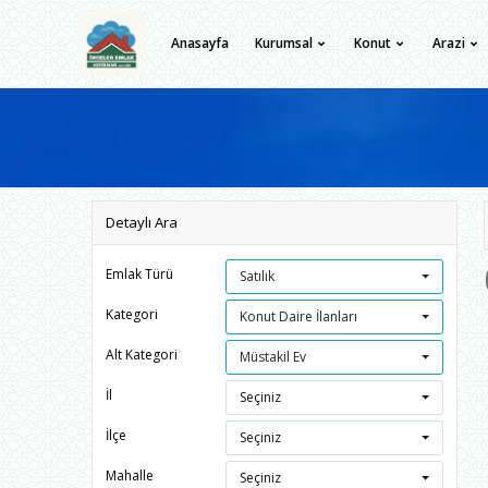
Anasayfa
Kurumsal
Konut
Arazi
Detaylı Ara
Emlak Türü
Satılık
Kategori
Konut Daire İlanları
Alt Kategori
Müstakil Ev
İl
Seçiniz
İlçe
Seçiniz
Mahalle
Seçiniz