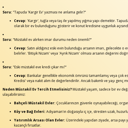
Soru:
"Tapuda 'Kargir Ev' yazması ne anlama gelir?"
Cevap:
'Kargir', tuğla veya taş ile yapılmış yığma yapı demektir. Tapuda
olarak bir ev bulunduğunu gösterir ve konut kredisine uygunluk açısında
Soru:
"Müstakil ev alırken imar durumu neden önemli?"
Cevap:
Satın aldığınız eski evin bulunduğu arsanın imarı, gelecekte o ev
belirler. 'Bitişik Nizam' veya 'Ayrık Nizam' olması arsanın değerini doğr
Soru:
"Eski müstakil eve kredi çıkar mı?"
Cevap:
Bankalar genellikle ekonomik ömrünü tamamlamış veya çok eski y
Kredisi' veya nakit alım ile değerlendirilir. Ancak bakımlı ve yaşı genç mü
Neden Müstakil Ev Tercih Etmelisiniz?
Müstakil yaşam, sadece bir ev değil,
ulaşabilirsiniz:
Bahçeli Müstakil Evler:
Çocuklarınızın güvenle oynayabileceği, organi
Köy ve Bağ Evleri:
Adıyaman'ın doğasıyla iç içe, stresten uzak, huzurlu
Yatırımlık Arsası Olan Evler:
Üzerindeki yapıdan ziyade, arsa payı 
kazançlı fırsatlar.