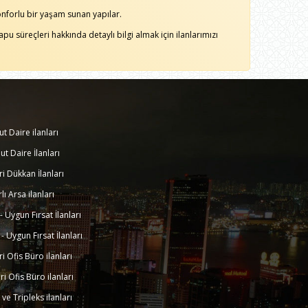
nforlu bir yaşam sunan yapılar.
pu süreçleri hakkında detaylı bilgi almak için ilanlarımızı
ut Daire ilanları
ut Daire İlanları
eri Dükkan İlanları
rlı Arsa ilanları
k - Uygun Fırsat İlanları
k - Uygun Fırsat İlanları
eri Ofis Büro ilanları
eri Ofis Büro ilanları
a ve Tripleks ilanları