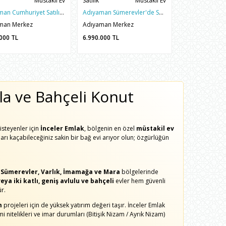
Müstakil Ev
Satılık
Müstakil Ev
Adıyaman Cumhuriyet Satılık Müstakil Ev | 463m2 Arsa Üzeri 3 Kat
Adıyaman Sümerevler'de Satılık 389m2 Arsalı 3 Katlı Müstakil Ev
man Merkez
Adıyaman Merkez
.000
TL
6.990.000
TL
illa ve Bahçeli Konut
steyenler için
İnceler Emlak
, bölgenin en özel
müstakil ev
ları kaçabileceğiniz sakin bir bağ evi arıyor olun; özgürlüğün
, Sümerevler, Varlık, İmamağa ve Mara
bölgelerinde
eya iki katlı, geniş avlulu ve bahçeli
evler hem güvenli
r.
m
projeleri için de yüksek yatırım değeri taşır. İnceler Emlak
mi nitelikleri ve imar durumları (Bitişik Nizam / Ayrık Nizam)