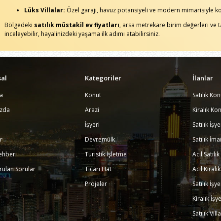
Lüks Villalar:
Özel garajı, havuz potansiyeli ve modern mimarisiyle ko
Bölgedeki
satılık müstakil ev fiyatları
, arsa metrekare birim değerleri ve ta
inceleyebilir, hayalinizdeki yaşama ilk adımı atabilirsiniz.
al
Kategoriler
İlanlar
a
Konut
Satılık Kon
ızda
Arazi
Kiralık Kon
İşyeri
Satılık İşy
r
Devremülk
Satılık İma
ehberi
Turistik İşletme
Acil Satılı
rulan Sorular
Ticari Hat
Acil Kiralı
Projeler
Satılık İşy
Kiralık İşy
Satılık Vill