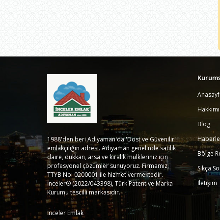
Kurums
Anasayf
Hakkım
Blog
Haberle
1988'den beri Adıyaman'da 'Dost ve Güvenilir'
emlakçılığın adresi. Adıyaman genelinde satılık
Bölge R
daire, dükkan, arsa ve kiralık mülkleriniz için
profesyonel çözümler sunuyoruz. Firmamız,
Sıkça So
TTYB No: 0200001 ile hizmet vermektedir.
İletişim
İnceler® (2022/043398), Türk Patent ve Marka
Kurumu tescilli markasıdır.
İnceler Emlak