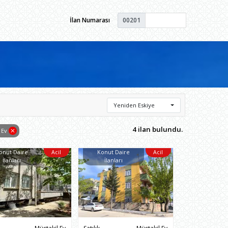
İlan Numarası
00201
Yeniden Eskiye
4 ilan bulundu.
 Ev
onut Daire
Acil
Konut Daire
Acil
İlanları
İlanları