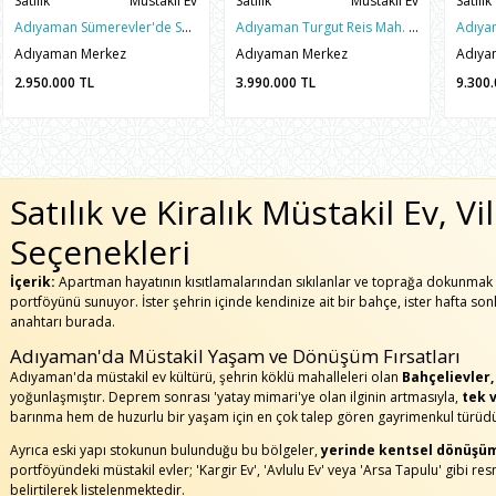
Satılık
Müstakil Ev
Satılık
Müstakil Ev
Satılık
Adıyaman Sümerevler'de Satılık 246m2 Arsa üzeri 2+1 Müstakil Ev
Adıyaman Turgut Reis Mah. Satılık 150m² Arsa İçinde 4+1 2 Katlı Müstakil Ev
Adıyaman Merkez
Adıyaman Merkez
Adıya
2.950.000
TL
3.990.000
TL
9.300
Satılık ve Kiralık Müstakil Ev, V
Seçenekleri
İçerik:
Apartman hayatının kısıtlamalarından sıkılanlar ve toprağa dokunmak i
portföyünü sunuyor. İster şehrin içinde kendinize ait bir bahçe, ister hafta son
anahtarı burada.
Adıyaman'da Müstakil Yaşam ve Dönüşüm Fırsatları
Adıyaman'da müstakil ev kültürü, şehrin köklü mahalleleri olan
Bahçelievler
yoğunlaşmıştır. Deprem sonrası 'yatay mimari'ye olan ilginin artmasıyla,
tek v
barınma hem de huzurlu bir yaşam için en çok talep gören gayrimenkul türüdü
Ayrıca eski yapı stokunun bulunduğu bu bölgeler,
yerinde kentsel dönüşü
portföyündeki müstakil evler; 'Kargir Ev', 'Avlulu Ev' veya 'Arsa Tapulu' gibi res
belirtilerek listelenmektedir.