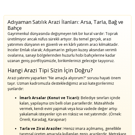
Adıyaman Satılık Arazi İlanları: Arsa, Tarla, Bağ ve
Bahçe
Gayrimenkul dünyasında değişmeyen tek bir kural vardır: Toprak
üretilmiyor ancak nüfus sürekli artıyor. Bu temel gerçek, arazi
yatırımını dünyanın en güvenli ve en kârlı yatırım aracı kılmaktadır.
İnceler Emlak olarak; Adıyaman'ın gelişen kuzey aksından verimli
ovalarına, sanayi bölgelerinden huzurlu hobi bahçelerine kadar
uzanan geniş portföyümüzle, birikimlerinizi geleceğe taşıyoruz.
Hangi Arazi Tipi Sizin İçin Doğru?
Arazi yatırımı yaparken "Ne amaçla alıyorum?" sorusu hayati önem
taşır. Uzman kadromuzla desteklediğimiz arazi kategorilerimiz
şunlardır:
İmarlı Arsalar (Konut ve Ticari):
Belediye sınırları içinde
kalan, yapılaşma izni belli olan parsellerdir. Müteahhide
vermek, kendi evini yapmak veya kısa vadede değer artışı
yakalamak isteyenler için en risksiz ve net yatırımdır. (Örnek:
Örenli, Karadağ, Karapınar)
Tarla ve Zirai Araziler:
Henüz imara açılmamış, genellikle
tarımsal üretim amacıyla kullanılan geniş arazilerdir. Metrekare