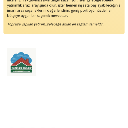
İnceler Emlak güvencesiyle değer kazanıyor. İster geleceğe yönelik
yatırımlık arazi arayışında olun, ister hemen inşaata başlayabileceğiniz
imarlı arsa seçeneklerini değerlendirin; geniş portföyümüzde her
bütçeye uygun bir seçenek mevcuttur.
Toprağa yapılan yatırım, geleceğe atılan en sağlam temeldir.
1988'den beri Adıyaman'da 'Dost ve Güvenilir' emlakçılığın adresi.
Adıyaman genelinde satılık daire, dükkan, arsa ve kiralık mülkleriniz için
profesyonel çözümler sunuyoruz. Firmamız, TTYB No: 0200001 ile
hizmet vermektedir. İnceler® (2022/043398), Türk Patent ve Marka
Kurumu tescilli markasıdır.
İnceler Emlak