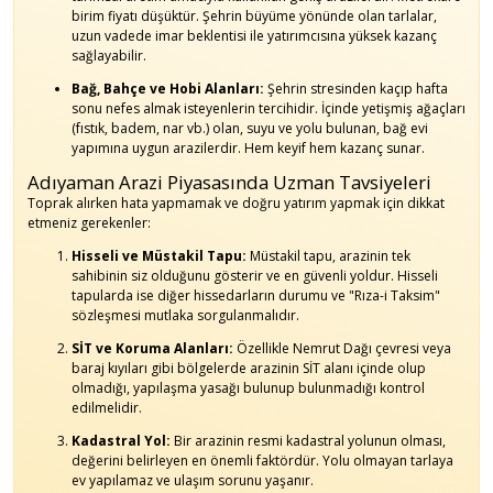
birim fiyatı düşüktür. Şehrin büyüme yönünde olan tarlalar,
uzun vadede imar beklentisi ile yatırımcısına yüksek kazanç
sağlayabilir.
Bağ, Bahçe ve Hobi Alanları:
Şehrin stresinden kaçıp hafta
sonu nefes almak isteyenlerin tercihidir. İçinde yetişmiş ağaçları
(fıstık, badem, nar vb.) olan, suyu ve yolu bulunan, bağ evi
yapımına uygun arazilerdir. Hem keyif hem kazanç sunar.
Adıyaman Arazi Piyasasında Uzman Tavsiyeleri
Toprak alırken hata yapmamak ve doğru yatırım yapmak için dikkat
etmeniz gerekenler:
Hisseli ve Müstakil Tapu:
Müstakil tapu, arazinin tek
sahibinin siz olduğunu gösterir ve en güvenli yoldur. Hisseli
tapularda ise diğer hissedarların durumu ve "Rıza-i Taksim"
sözleşmesi mutlaka sorgulanmalıdır.
SİT ve Koruma Alanları:
Özellikle Nemrut Dağı çevresi veya
baraj kıyıları gibi bölgelerde arazinin SİT alanı içinde olup
olmadığı, yapılaşma yasağı bulunup bulunmadığı kontrol
edilmelidir.
Kadastral Yol:
Bir arazinin resmi kadastral yolunun olması,
değerini belirleyen en önemli faktördür. Yolu olmayan tarlaya
ev yapılamaz ve ulaşım sorunu yaşanır.