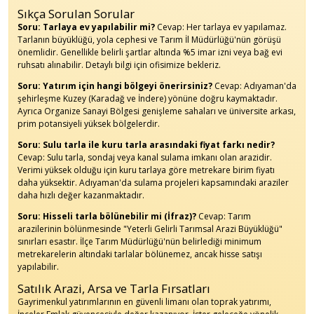
Sıkça Sorulan Sorular
Soru: Tarlaya ev yapılabilir mi?
Cevap: Her tarlaya ev yapılamaz.
Tarlanın büyüklüğü, yola cephesi ve Tarım İl Müdürlüğü'nün görüşü
önemlidir. Genellikle belirli şartlar altında %5 imar izni veya bağ evi
ruhsatı alınabilir. Detaylı bilgi için ofisimize bekleriz.
Soru: Yatırım için hangi bölgeyi önerirsiniz?
Cevap: Adıyaman'da
şehirleşme Kuzey (Karadağ ve İndere) yönüne doğru kaymaktadır.
Ayrıca Organize Sanayi Bölgesi genişleme sahaları ve üniversite arkası,
prim potansiyeli yüksek bölgelerdir.
Soru: Sulu tarla ile kuru tarla arasındaki fiyat farkı nedir?
Cevap: Sulu tarla, sondaj veya kanal sulama imkanı olan arazidir.
Verimi yüksek olduğu için kuru tarlaya göre metrekare birim fiyatı
daha yüksektir. Adıyaman'da sulama projeleri kapsamındaki araziler
daha hızlı değer kazanmaktadır.
Soru: Hisseli tarla bölünebilir mi (İfraz)?
Cevap: Tarım
arazilerinin bölünmesinde "Yeterli Gelirli Tarımsal Arazi Büyüklüğü"
sınırları esastır. İlçe Tarım Müdürlüğü'nün belirlediği minimum
metrekarelerin altındaki tarlalar bölünemez, ancak hisse satışı
yapılabilir.
Satılık Arazi, Arsa ve Tarla Fırsatları
Gayrimenkul yatırımlarının en güvenli limanı olan toprak yatırımı,