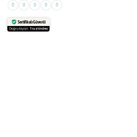
Sertifikalı Güvenli
Doğrulayan:
Trustindex
Kurumsal
Anasayfa
Hakkımızda
Blog
Haberler
Bölge Rehberi
Sıkça Sorulan Sorular
İletişim
Kategoriler
Konut
Arazi