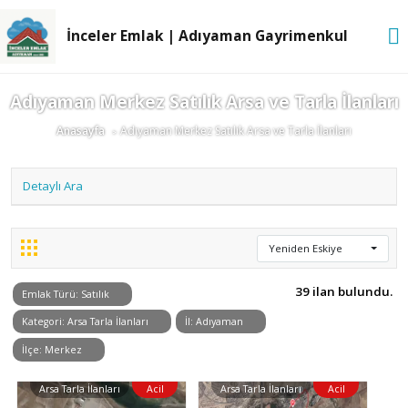
İnceler Emlak | Adıyaman Gayrimenkul
Adıyaman Merkez Satılık Arsa ve Tarla İlanları
Anasayfa
Adıyaman Merkez Satılık Arsa ve Tarla İlanları
Detaylı Ara
Yeniden Eskiye
39 ilan bulundu.
Emlak Türü: Satılık
Kategori: Arsa Tarla İlanları
İl: Adıyaman
İlçe: Merkez
Arsa Tarla İlanları
Acil
Arsa Tarla İlanları
Acil