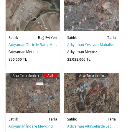
Satılık
Bağ Evi Yeri
Satılık
Tarla
Adıyaman Tecirde Baraj Manzaralı 500M2 BAĞ EVİ YERİ
Adıyaman Yeşilyurt Mahallesinde Malatya Cad Güneyinde Tarla
Adıyaman Merkez
Adıyaman Merkez
850.000
TL
22.022.000
TL
Arsa Tarla İlanları
Acil
Arsa Tarla İlanları
Satılık
Tarla
Satılık
Tarla
Adıyaman İndere Mevkiinde Yatırımlık Satılık 2372 m2 Arazi
Adıyaman Altınşehirde Satılık 10 dönüm Yatırımlık Tarla