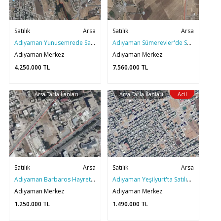
Satılık
Arsa
Satılık
Arsa
Adıyaman Yunusemrede Satılık 557m2 Fırsat Arsa
Adıyaman Sümerevler'de Satılık 540m2 Yatırımlık Arsa
Adıyaman Merkez
Adıyaman Merkez
4.250.000
TL
7.560.000
TL
Arsa Tarla İlanları
Arsa Tarla İlanları
Acil
Satılık
Arsa
Satılık
Arsa
Adıyaman Barbaros Hayrettin'de Satılık Mükemmel Konumlu Arsa Payı
Adıyaman Yeşilyurt'ta Satılık 250m2 Hesaplı Arsa
Adıyaman Merkez
Adıyaman Merkez
1.250.000
TL
1.490.000
TL