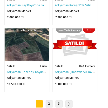
Adıyaman Zey Köyü'nde Satılık 1250M2 Tarla+Bağevi
Adıyaman Karagöl'de Satılık 6.000M2 Anayolda Mükemmel Arazi
Adıyaman Merkez
Adıyaman Merkez
2.000.000
TL
7.200.000
TL
Arsa Tarla İlanları
Arsa Tarla İlanları
Acil
Satılık
Tarla
Satılık
Bağ Evi Yeri
Adıyaman Gözebaşı Köyünde Satılık 12 Dönüm Asfalta Yakın Arazi
Adıyaman Çimen'de 500m2 Kooperatif Hisseli Bağ Evi Yeri
Adıyaman Merkez
Adıyaman Merkez
11.500.000
TL
1.100.000
TL
1
2
3