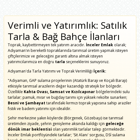
Verimli ve Yatırımlık: Satılık
Tarla & Bağ Bahçe İlanları
Toprak, kaybettirmeyen tek yatırım aracıdır.
İnceler Emlak
olarak;
Adıyaman'ın bereketli topraklarında tarımsal üretim yapmak isteyen
çiftçilerimize ve geleceğini garanti altına almak isteyen
yatırımcılarımıza en doğru
tarla
seçeneklerini sunuyoruz.
Adıyaman'da Tarla Yatırımı ve Toprak Verimliliği
İçerik:
"Adıyaman, GAP sulama projelerinin (Atatürk Barajı ve Koçali Barajı)
etkisiyle tarımsal arazilerin değer kazandığı stratejik bir bölgedir.
Özellikle
Kahta Ovası, Samsat ve Kızılcapınar
bölgelerindeki sulu
tarlalar; pamuk, mısır ve buğday tarımı için yüksek rekolte sunarken;
Besni ve Şambayat
tarafındaki kırmızı toprak yapısına sahip araziler
fıstık ve badem yatırımı için idealdir.
Şehir merkezine yakın köylerde (Börgenek, Gözebaşı) ise tarımsal
üretimden ziyade, şehrin genişleme aksında kaldığı için
geleceğe
dönük imar beklentisi
olan yatırımlık tarlalar talep görmektedir.
İnceler Emlak portföyündeki tarlalar; 'Sit Alanı' sorgusu, DSİ sulama