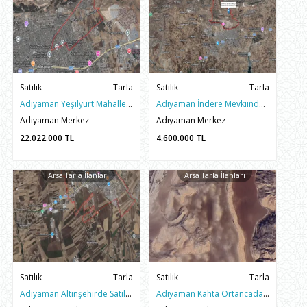
Satılık
Tarla
Satılık
Tarla
Adıyaman Yeşilyurt Mahallesinde Malatya Cad Güneyinde Tarla
Adıyaman İndere Mevkiinde Yatırımlık Satılık 2372 m2 Arazi
Adıyaman Merkez
Adıyaman Merkez
22.022.000
TL
4.600.000
TL
Arsa Tarla İlanları
Arsa Tarla İlanları
Satılık
Tarla
Satılık
Tarla
Adıyaman Altınşehirde Satılık 10 dönüm Yatırımlık Tarla
Adıyaman Kahta Ortancada Satılık 56 Dönüm Tarla