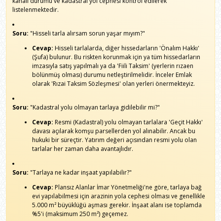
kanalı durumu ve kadastral yol cephesi kontrol edilerek
listelenmektedir.
Soru:
"Hisseli tarla alırsam sorun yaşar mıyım?"
Cevap:
Hisseli tarlalarda, diğer hissedarların 'Önalım Hakkı'
(Şufa) bulunur. Bu riskten korunmak için ya tüm hissedarların
imzasıyla satış yapılmalı ya da 'Fiili Taksim' (yerlerin rızaen
bölünmüş olması) durumu netleştirilmelidir. İnceler Emlak
olarak 'Rızai Taksim Sözleşmesi' olan yerleri önermekteyiz.
Soru:
"Kadastral yolu olmayan tarlaya gidilebilir mi?"
Cevap:
Resmi (Kadastral) yolu olmayan tarlalara 'Geçit Hakkı'
davası açılarak komşu parsellerden yol alınabilir. Ancak bu
hukuki bir süreçtir. Yatırım değeri açısından resmi yolu olan
tarlalar her zaman daha avantajlıdır.
Soru:
"Tarlaya ne kadar inşaat yapılabilir?"
Cevap:
Plansız Alanlar İmar Yönetmeliği'ne göre, tarlaya bağ
evi yapılabilmesi için arazinin yola cephesi olması ve genellikle
5.000 m² büyüklüğü aşması gerekir. İnşaat alanı ise toplamda
%5'i (maksimum 250 m²) geçemez.