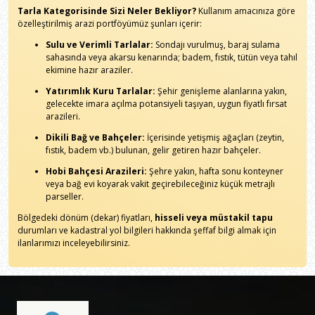
Tarla Kategorisinde Sizi Neler Bekliyor?
Kullanım amacınıza göre
özelleştirilmiş arazi portföyümüz şunları içerir:
Sulu ve Verimli Tarlalar:
Sondajı vurulmuş, baraj sulama
sahasında veya akarsu kenarında; badem, fıstık, tütün veya tahıl
ekimine hazır araziler.
Yatırımlık Kuru Tarlalar:
Şehir genişleme alanlarına yakın,
gelecekte imara açılma potansiyeli taşıyan, uygun fiyatlı fırsat
arazileri.
Dikili Bağ ve Bahçeler:
İçerisinde yetişmiş ağaçları (zeytin,
fıstık, badem vb.) bulunan, gelir getiren hazır bahçeler.
Hobi Bahçesi Arazileri:
Şehre yakın, hafta sonu konteyner
veya bağ evi koyarak vakit geçirebileceğiniz küçük metrajlı
parseller.
Bölgedeki dönüm (dekar) fiyatları,
hisseli veya müstakil tapu
durumları ve kadastral yol bilgileri hakkında şeffaf bilgi almak için
ilanlarımızı inceleyebilirsiniz.