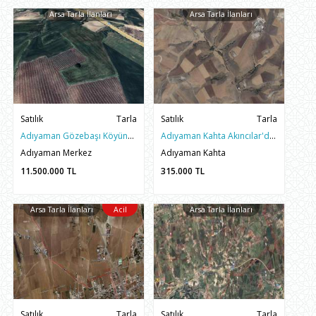
Arsa Tarla İlanları
Arsa Tarla İlanları
Satılık
Tarla
Satılık
Tarla
Adıyaman Gözebaşı Köyünde Satılık 12 Dönüm Asfalta Yakın Arazi
Adıyaman Kahta Akıncılar'da satılık uygun fiyatlı 3.700 m² tarla
Adıyaman Merkez
Adıyaman Kahta
11.500.000
TL
315.000
TL
Arsa Tarla İlanları
Acil
Arsa Tarla İlanları
Satılık
Tarla
Satılık
Tarla