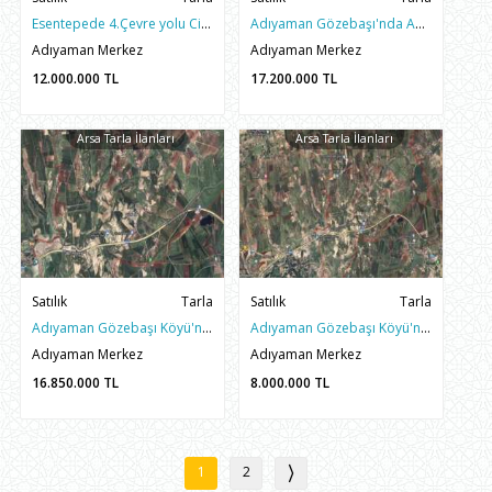
Esentepede 4.Çevre yolu Civarı Satılık 5 Kata İmarlı 2.000M2 Fırsat Arsa
Adıyaman Gözebaşı'nda Anayola Yakın 17.200m2 Müstakil Tarla
Adıyaman Merkez
Adıyaman Merkez
12.000.000
TL
17.200.000
TL
Arsa Tarla İlanları
Arsa Tarla İlanları
Satılık
Tarla
Satılık
Tarla
Adıyaman Gözebaşı Köyü'nde Satılık Saglam Yatırım First 56.600M2 Müstakil Tarla
Adıyaman Gözebaşı Köyü'nde Ana Yola Yakın 16.000m2 Sulu Fırsat Tarla
Adıyaman Merkez
Adıyaman Merkez
16.850.000
TL
8.000.000
TL
1
2