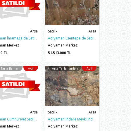
Arsa
Satılık
Arsa
Adıyaman İmamağa'da Satılık Yerinde Dönüşüm Hissesi
Adıyaman Esentepe'de Satılık 4.683m2 Yatırımlık Arsa
man Merkez
Adıyaman Merkez
00
TL
51.513.000
TL
 Tarla İlanları
Acil
Arsa Tarla İlanları
Acil
Arsa
Satılık
Arsa
Adıyaman Cumhuriyet Satılık 346m2 Arsa | 1. Çevre Yolu Kuzeyi
Adıyaman İndere Mevkii'nde Satılık 8 Dönüm Geleceğin Proje Arazisi
man Merkez
Adıyaman Merkez