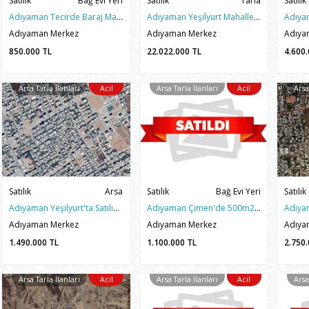
Satılık
Bağ Evi Yeri
Satılık
Tarla
Satılık
Adıyaman Tecirde Baraj Manzaralı 500M2 BAĞ EVİ YERİ
Adıyaman Yeşilyurt Mahallesinde Malatya Cad Güneyinde Tarla
Adıyaman Merkez
Adıyaman Merkez
Adıya
850.000
TL
22.022.000
TL
4.600
Arsa Tarla İlanları
Acil
Arsa Tarla İlanları
Acil
Arsa
Satılık
Arsa
Satılık
Bağ Evi Yeri
Satılık
Adıyaman Yeşilyurt'ta Satılık 250m2 Hesaplı Arsa
Adıyaman Çimen'de 500m2 Kooperatif Hisseli Bağ Evi Yeri
Adıyaman Merkez
Adıyaman Merkez
Adıya
1.490.000
TL
1.100.000
TL
2.750
Arsa Tarla İlanları
Acil
Arsa Tarla İlanları
Acil
Arsa