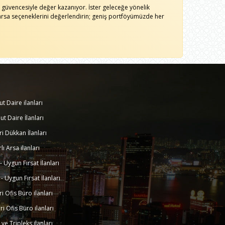
k güvencesiyle değer kazanıyor. İster geleceğe yönelik
ı arsa seçeneklerini değerlendirin; geniş portföyümüzde her
ut Daire ilanları
ut Daire İlanları
eri Dükkan İlanları
rlı Arsa ilanları
k - Uygun Fırsat İlanları
k - Uygun Fırsat İlanları
eri Ofis Büro ilanları
eri Ofis Büro ilanları
a ve Tripleks ilanları