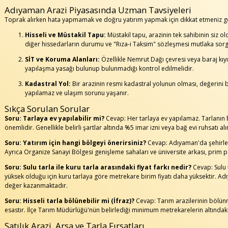
Adıyaman Arazi Piyasasında Uzman Tavsiyeleri
Toprak alırken hata yapmamak ve doğru yatırım yapmak için dikkat etmeniz g
Hisseli ve Müstakil Tapu:
Müstakil tapu, arazinin tek sahibinin siz o
diğer hissedarların durumu ve "Rıza-i Taksim" sözleşmesi mutlaka sorg
SİT ve Koruma Alanları:
Özellikle Nemrut Dağı çevresi veya baraj kıyıl
yapılaşma yasağı bulunup bulunmadığı kontrol edilmelidir.
Kadastral Yol:
Bir arazinin resmi kadastral yolunun olması, değerini 
yapılamaz ve ulaşım sorunu yaşanır.
Sıkça Sorulan Sorular
Soru: Tarlaya ev yapılabilir mi?
Cevap: Her tarlaya ev yapılamaz. Tarlanın 
önemlidir. Genellikle belirli şartlar altında %5 imar izni veya bağ evi ruhsatı alına
Soru: Yatırım için hangi bölgeyi önerirsiniz?
Cevap: Adıyaman'da şehirle
Ayrıca Organize Sanayi Bölgesi genişleme sahaları ve üniversite arkası, prim p
Soru: Sulu tarla ile kuru tarla arasındaki fiyat farkı nedir?
Cevap: Sulu 
yüksek olduğu için kuru tarlaya göre metrekare birim fiyatı daha yüksektir. A
değer kazanmaktadır.
Soru: Hisseli tarla bölünebilir mi (İfraz)?
Cevap: Tarım arazilerinin bölünme
esastır. İlçe Tarım Müdürlüğü'nün belirlediği minimum metrekarelerin altındaki 
Satılık Arazi, Arsa ve Tarla Fırsatları