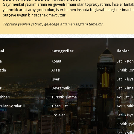
Gayrimenkul yatırımlarının en güvenli limanı olan toprak yatırımı, İnceler Emla
yatırımlık arazi arayışında olun, ister hemen inşaata başlayabileceğiniz imarl
bütçeye uygun bir seçenek mevcuttur.
Toprağa yapılan yatırım, geleceğe atılan en sağlam temeldir.
al
Kategoriler
İlanlar
a
Konut
Satılık Kon
ızda
Arazi
Kiralık Kon
İşyeri
Satılık İşy
r
Devremülk
Satılık İma
ehberi
Turistik İşletme
Acil Satılı
rulan Sorular
Ticari Hat
Acil Kiralı
Projeler
Satılık İşy
Kiralık İşy
Satılık Vill