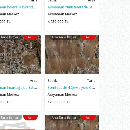
Tarla
Satılık
Arsa
Adıyaman İndere Mevkiinde Yatırımlık Satılık 2372 m2 Arazi
Adıyaman Yunusemrede Satılık 557m2 Fırsat Arsa
man Merkez
Adıyaman Merkez
.000
TL
4.250.000
TL
 Tarla İlanları
Acil
Arsa Tarla İlanları
Acil
Arsa
Satılık
Tarla
Adıyaman İmamağa'da Satılık 363m2 Sorunsuz Müstakil Tapulu Arsa
Esentepede 4.Çevre yolu Civarı Satılık 5 Kata İmarlı 2.000M2 Fırsat Arsa
man Merkez
Adıyaman Merkez
.000
TL
12.000.000
TL
 Tarla İlanları
Acil
Arsa Tarla İlanları
Acil