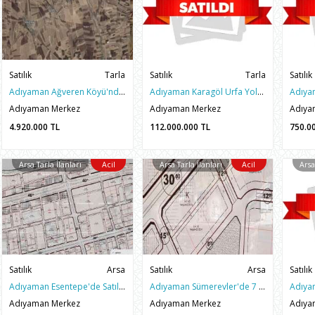
Satılık
Tarla
Satılık
Tarla
Satılık
Adıyaman Ağveren Köyü'nde Satılık 5.870m2 Fırsat Sulu Tarım Arazi
Adıyaman Karagöl Urfa Yolu'nda Satılık 40.000m2 Mükemmel Arazi
Adıyaman Merkez
Adıyaman Merkez
Adıya
4.920.000
TL
112.000.000
TL
750.0
Arsa Tarla İlanları
Acil
Arsa Tarla İlanları
Acil
Arsa
Satılık
Arsa
Satılık
Arsa
Satılık
Adıyaman Esentepe'de Satılık 4. Ç.yolu Kuzeyi 2.993M2 Fırsat Arsa
Adıyaman Sümerevler'de 7 Kat İmarlı 1754 m² Satılık Mükemmel Arsa
Adıyaman Merkez
Adıyaman Merkez
Adıya