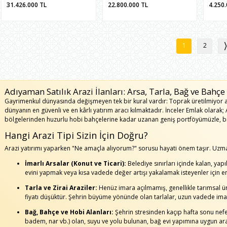
31.426.000
TL
22.800.000
TL
4.250
1
2
Adıyaman Satılık Arazi İlanları: Arsa, Tarla, Bağ ve Bahçe
Gayrimenkul dünyasında değişmeyen tek bir kural vardır: Toprak üretilmiyor anc
dünyanın en güvenli ve en kârlı yatırım aracı kılmaktadır. İnceler Emlak olarak
bölgelerinden huzurlu hobi bahçelerine kadar uzanan geniş portföyümüzle, bir
Hangi Arazi Tipi Sizin İçin Doğru?
Arazi yatırımı yaparken "Ne amaçla alıyorum?" sorusu hayati önem taşır. Uzma
İmarlı Arsalar (Konut ve Ticari):
Belediye sınırları içinde kalan, yap
evini yapmak veya kısa vadede değer artışı yakalamak isteyenler için en 
Tarla ve Zirai Araziler:
Henüz imara açılmamış, genellikle tarımsal ür
fiyatı düşüktür. Şehrin büyüme yönünde olan tarlalar, uzun vadede imar 
Bağ, Bahçe ve Hobi Alanları:
Şehrin stresinden kaçıp hafta sonu nefes 
badem, nar vb.) olan, suyu ve yolu bulunan, bağ evi yapımına uygun ar