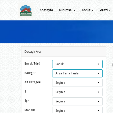
Anasayfa
Kurumsal
Konut
Arazi
Detaylı Ara
Emlak Türü
Satılık
Kategori
Arsa Tarla İlanları
Alt Kategori
Seçiniz
İl
Seçiniz
İlçe
Seçiniz
Mahalle
Seçiniz