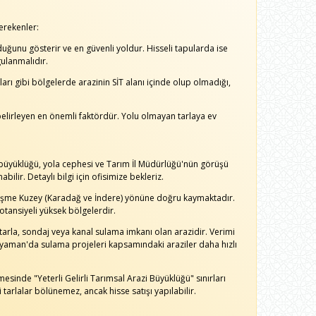
erekenler:
lduğunu gösterir ve en güvenli yoldur. Hisseli tapularda ise
ulanmalıdır.
arı gibi bölgelerde arazinin SİT alanı içinde olup olmadığı,
belirleyen en önemli faktördür. Yolu olmayan tarlaya ev
büyüklüğü, yola cephesi ve Tarım İl Müdürlüğü'nün görüşü
bilir. Detaylı bilgi için ofisimize bekleriz.
şme Kuzey (Karadağ ve İndere) yönüne doğru kaymaktadır.
otansiyeli yüksek bölgelerdir.
tarla, sondaj veya kanal sulama imkanı olan arazidir. Verimi
dıyaman'da sulama projeleri kapsamındaki araziler daha hızlı
sinde "Yeterli Gelirli Tarımsal Arazi Büyüklüğü" sınırları
tarlalar bölünemez, ancak hisse satışı yapılabilir.