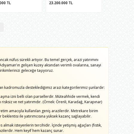
.000
TL
23.200.000
TL
ak nüfus sürekli artıyor. Bu temel gerçek, arazi yatırımını
; Adıyaman'ın gelişen kuzey aksından verimli ovalarına, sanayi
ikimlerinizi geleceğe taşıyoruz.
n kadromuzla desteklediğimiz arazi kategorilerimiz şunlardır:
ılaşma izni belli olan parsellerdir. Müteahhide vermek, kendi
risksiz ve net yatırımdır. (Örnek: Örenli, Karadağ, Karapınar)
etim amacıyla kullanılan geniş arazilerdir. Metrekare birim
beklentisi ile yatırımcısına yüksek kazanç sağlayabilir.
almak isteyenlerin tercihidir. İçinde yetişmiş ağaçları (fıstık,
azilerdir. Hem keyif hem kazanç sunar.