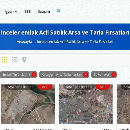
İşyeri
SSS
İletişim
inceler emlak Acil Satılık Arsa ve Tarla Fırsatları
Anasayfa
inceler emlak Acil Satılık Arsa ve Tarla Fırsatları
Emlak Türü: Satılık
Kategori: Arsa Tarla İlanları
Etiket: Acil
Arsa Tarla İlanları
Acil
Arsa Tarla İlanları
Acil
Arsa