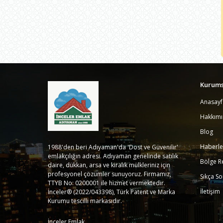
Kurums
Anasayf
Hakkım
Blog
Haberle
1988'den beri Adıyaman'da 'Dost ve Güvenilir'
emlakçılığın adresi. Adıyaman genelinde satılık
Bölge R
daire, dükkan, arsa ve kiralık mülkleriniz için
profesyonel çözümler sunuyoruz. Firmamız,
Sıkça So
TTYB No: 0200001 ile hizmet vermektedir.
İletişim
İnceler® (2022/043398), Türk Patent ve Marka
Kurumu tescilli markasıdır.
İnceler Emlak