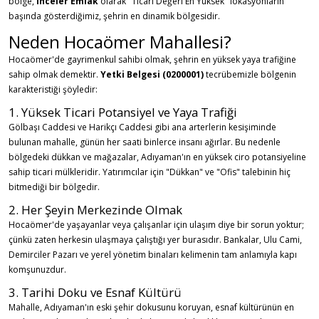
bölge,
İnceler Emlak
olarak "Ticari Değeri En Yüksek" lokasyonların
başında gösterdiğimiz, şehrin en dinamik bölgesidir.
Neden Hocaömer Mahallesi?
Hocaömer'de gayrimenkul sahibi olmak, şehrin en yüksek yaya trafiğine
sahip olmak demektir.
Yetki Belgesi (0200001)
tecrübemizle bölgenin
karakteristiği şöyledir:
1. Yüksek Ticari Potansiyel ve Yaya Trafiği
Gölbaşı Caddesi ve Harikçı Caddesi gibi ana arterlerin kesişiminde
bulunan mahalle, günün her saati binlerce insanı ağırlar. Bu nedenle
bölgedeki dükkan ve mağazalar, Adıyaman'ın en yüksek ciro potansiyeline
sahip ticari mülkleridir. Yatırımcılar için "Dükkan" ve "Ofis" talebinin hiç
bitmediği bir bölgedir.
2. Her Şeyin Merkezinde Olmak
Hocaömer'de yaşayanlar veya çalışanlar için ulaşım diye bir sorun yoktur;
çünkü zaten herkesin ulaşmaya çalıştığı yer burasıdır. Bankalar, Ulu Cami,
Demirciler Pazarı ve yerel yönetim binaları kelimenin tam anlamıyla kapı
komşunuzdur.
3. Tarihi Doku ve Esnaf Kültürü
Mahalle, Adıyaman'ın eski şehir dokusunu koruyan, esnaf kültürünün en