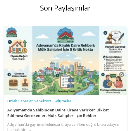
Son Paylaşımlar
Hocaömer bölgesindeki gayrimenkul fiyatlarını
+
etkileyen ana faktörler nelerdir?
Hocaömer mahallesindeki mülk alım satım işlemlerinde
+
İnceler Emlak nasıl bir güvence sağlıyor?
Hocaömer bölgesinde konut mu yoksa ticari mülk
+
yatırımı mı daha avantajlıdır?
Hocaömer yatırımları ve güncel gayrimenkul fırsatları
+
hakkında detaylı bilgiye nasıl ulaşabilirim?
Emlak Haberleri ve Sektörel Gelişmeler
Adıyaman’da Sahibinden Daire Kiraya Verirken Dikkat
Edilmesi Gerekenler: Mülk Sahipleri İçin Rehber
Adıyaman’da gayrimenkulünüzü kiraya verirken doğru kiracı adayını
bulmak, kira ...