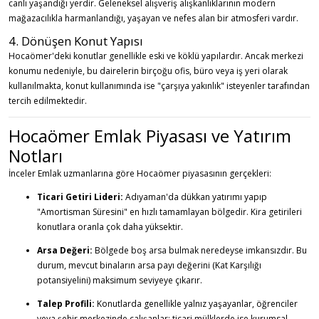
canlı yaşandığı yerdir. Geleneksel alışveriş alışkanlıklarının modern
mağazacılıkla harmanlandığı, yaşayan ve nefes alan bir atmosferi vardır.
4. Dönüşen Konut Yapısı
Hocaömer'deki konutlar genellikle eski ve köklü yapılardır. Ancak merkezi
konumu nedeniyle, bu dairelerin birçoğu ofis, büro veya iş yeri olarak
kullanılmakta, konut kullanımında ise "çarşıya yakınlık" isteyenler tarafından
tercih edilmektedir.
Hocaömer Emlak Piyasası ve Yatırım
Notları
İnceler Emlak uzmanlarına göre Hocaömer piyasasının gerçekleri:
Ticari Getiri Lideri:
Adıyaman'da dükkan yatırımı yapıp
"Amortisman Süresini" en hızlı tamamlayan bölgedir. Kira getirileri
konutlara oranla çok daha yüksektir.
Arsa Değeri:
Bölgede boş arsa bulmak neredeyse imkansızdır. Bu
durum, mevcut binaların arsa payı değerini (Kat Karşılığı
potansiyelini) maksimum seviyeye çıkarır.
Talep Profili:
Konutlarda genellikle yalnız yaşayanlar, öğrenciler
veya şehir merkezinde çalışanlar; ticari mülklerde ise kurumsal