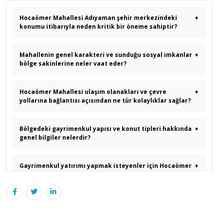
Hocaömer Mahallesi Adıyaman şehir merkezindeki
+
konumu itibarıyla neden kritik bir öneme sahiptir?
Mahallenin genel karakteri ve sunduğu sosyal imkanlar
+
bölge sakinlerine neler vaat eder?
Hocaömer Mahallesi ulaşım olanakları ve çevre
+
yollarına bağlantısı açısından ne tür kolaylıklar sağlar?
Bölgedeki gayrimenkul yapısı ve konut tipleri hakkında
+
genel bilgiler nelerdir?
Gayrimenkul yatırımı yapmak isteyenler için Hocaömer
+
Mahallesi neden güvenli bir limandır?
Hocaömer mahallesi 2026 yılı gayrimenkul yatırımları
+
için ne gibi avantajlar sunuyor?