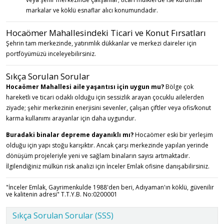
markalar ve köklü esnaflar alıcı konumundadır.
Hocaömer Mahallesindeki Ticari ve Konut Fırsatları
Şehrin tam merkezinde, yatırımlık dükkanlar ve merkezi daireler için
portföyümüzü inceleyebilirsiniz.
Sıkça Sorulan Sorular
Hocaömer Mahallesi aile yaşantısı için uygun mu?
Bölge çok
hareketli ve ticari odaklı olduğu için sessizlik arayan çocuklu ailelerden
ziyade; şehir merkezinin enerjisini sevenler, çalışan çiftler veya ofis/konut
karma kullanımı arayanlar için daha uygundur.
Buradaki binalar depreme dayanıklı mı?
Hocaömer eski bir yerleşim
olduğu için yapı stoğu karışıktır. Ancak çarşı merkezinde yapılan yerinde
dönüşüm projeleriyle yeni ve sağlam binaların sayısı artmaktadır.
İlgilendiğiniz mülkün risk analizi için İnceler Emlak ofisine danışabilirsiniz.
"İnceler Emlak, Gayrimenkulde 1988'den beri, Adıyaman'ın köklü, güvenilir
ve kalitenin adresi" T.T.Y.B. No:0200001
Sıkça Sorulan Sorular (SSS)