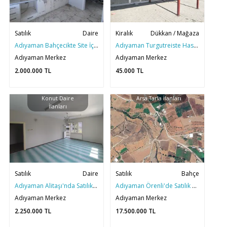
Satılık
Daire
Kiralık
Dükkan / Mağaza
Adıyaman Bahçecikte Site İçi Satılık Sıfır 2+1 Daire
Adıyaman Turgutreiste Hastane Civarı Kiralık 185m2 Dükkan
Adıyaman Merkez
Adıyaman Merkez
2.000.000
TL
45.000
TL
Konut Daire
Arsa Tarla İlanları
İlanları
Satılık
Daire
Satılık
Bahçe
Adıyaman Alitaşı'nda Satılık Merkezi Konumda 3+1 Daire
Adıyaman Örenli'de Satılık 9 Dönüm Bahçe
Adıyaman Merkez
Adıyaman Merkez
2.250.000
TL
17.500.000
TL