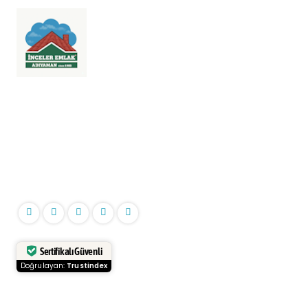
1988'den beri Adıyaman'da 'Dost ve Güvenilir' emlakçılığın adresi.
Adıyaman genelinde satılık daire, dükkan, arsa ve kiralık mülkleriniz için
profesyonel çözümler sunuyoruz. Firmamız, TTYB No: 0200001 ile
hizmet vermektedir. İnceler® (2022/043398), Türk Patent ve Marka
Kurumu tescilli markasıdır.
İnceler Emlak
Sertifikalı Güvenli
Doğrulayan:
Trustindex
Kurumsal