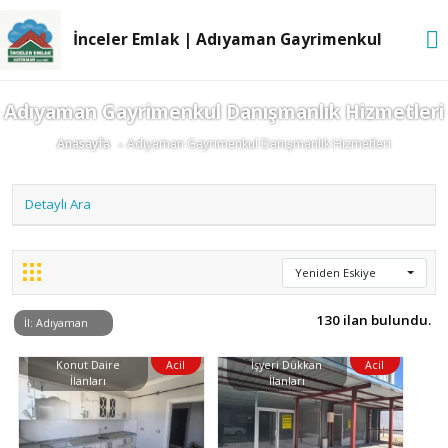
İnceler Emlak | Adıyaman Gayrimenkul
Adıyaman Gayrimenkul Danışmanlık Hizmetleri
Anasayfa
Adıyaman Gayrimenkul Danışmanlık Hizmetleri
Detaylı Ara
Yeniden Eskiye
130 ilan bulundu.
İl: Adıyaman
Konut Daire
Acil
İşyeri Dükkan
Acil
İlanları
İlanları