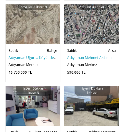
Arsa Tarla İlanları
Arsa Tarla İlanları
Satılık
Bahçe
Satılık
Arsa
Adıyaman Uğurca Köyünde Satılık 140 Dönüm Dev Bahçe
Adıyaman Mehmet Akif mah. mükemmel konumda Satılık Arsa Payı
Adıyaman Merkez
Adıyaman Merkez
16.750.000
TL
590.000
TL
İşyeri Dükkan
İşyeri Dükkan
İlanları
İlanları