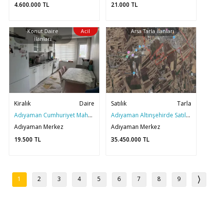
4.600.000
TL
21.000
TL
Konut Daire
Acil
Arsa Tarla İlanları
İlanları
Kiralık
Daire
Satılık
Tarla
Adıyaman Cumhuriyet Mahallesinde 3. Çevreyolu Kiralık Daire
Adıyaman Altınşehirde Satılık 10 dönüm Yatırımlık Tarla
Adıyaman Merkez
Adıyaman Merkez
19.500
TL
35.450.000
TL
1
2
3
4
5
6
7
8
9