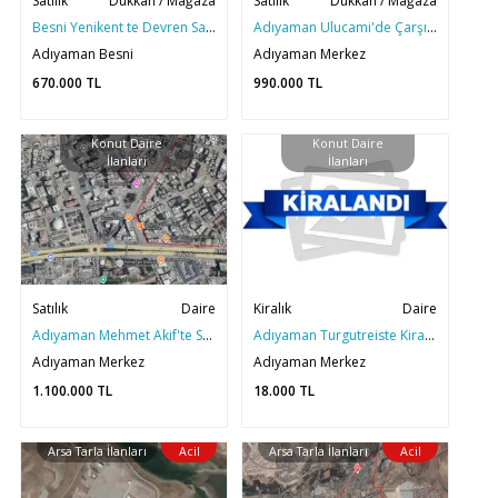
Satılık
Dükkan / Mağaza
Satılık
Dükkan / Mağaza
Besni Yenikent te Devren Satılık Güzellik Merkezi
Adıyaman Ulucami'de Çarşı Merkezinde Devren Satılık Oto Yıkama
Adıyaman Besni
Adıyaman Merkez
670.000
TL
990.000
TL
Konut Daire
Konut Daire
İlanları
İlanları
Satılık
Daire
Kiralık
Daire
Adıyaman Mehmet Akif'te Satılık Yerinde Dönüşüm Hissesi
Adıyaman Turgutreiste Kiralık 1+1 Yerden Isıtmalı Daire
Adıyaman Merkez
Adıyaman Merkez
1.100.000
TL
18.000
TL
Arsa Tarla İlanları
Acil
Arsa Tarla İlanları
Acil