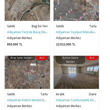
Satılık
Bağ Evi Yeri
Satılık
Tarla
Adıyaman Tecirde Baraj Manzaralı 500M2 BAĞ EVİ YERİ
Adıyaman Yeşilyurt Mahallesinde Malatya Cad Güneyinde Tarla
Adıyaman Merkez
Adıyaman Merkez
850.000
TL
22.022.000
TL
Arsa Tarla İlanları
Acil
Konut Daire
Acil
İlanları
Satılık
Tarla
Kiralık
Daire
Adıyaman İndere Mevkiinde Yatırımlık Satılık 2372 m2 Arazi
Adıyaman Cumhuriyette Kiralık 3+1 170M2 Daire
Adıyaman Merkez
Adıyaman Merkez